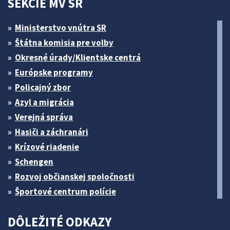
SEKCIE MV SR
Ministerstvo vnútra SR
Štátna komisia pre volby
Okresné úrady/Klientske centrá
Európske programy
Policajný zbor
Azyl a migrácia
Verejná správa
Hasiči a záchranári
Krízové riadenie
Schengen
Rozvoj občianskej spoločnosti
Športové centrum polície
DÔLEŽITÉ ODKAZY