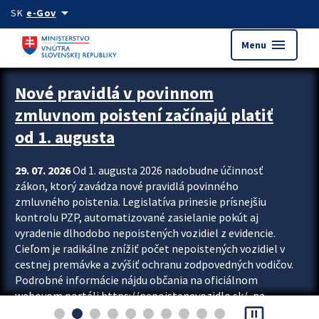
Preskocit na hlavný obsah
arrow_drop_down
SK
e-Gov
menu
Menu
Zastavit automatický posun upútavok
Nové pravidlá v povinnom
zmluvnom poistení začínajú platiť
od 1. augusta
29. 07. 2026
Od 1. augusta 2026 nadobudne účinnosť
zákon, ktorý zavádza nové pravidlá povinného
zmluvného poistenia. Legislatíva prinesie prísnejšiu
kontrolu PZP, automatizované zasielanie pokút aj
vyradenie dlhodobo nepoistených vozidiel z evidencie.
Cieľom je radikálne znížiť počet nepoistených vozidiel v
cestnej premávke a zvýšiť ochranu zodpovedných vodičov.
Podrobné informácie nájdu občania na oficiálnom
webovom portáli https://nepoistenevozidlo.sk/, na
pause_presentation
ktorom od augusta pribudne aj možnosť overiť si...