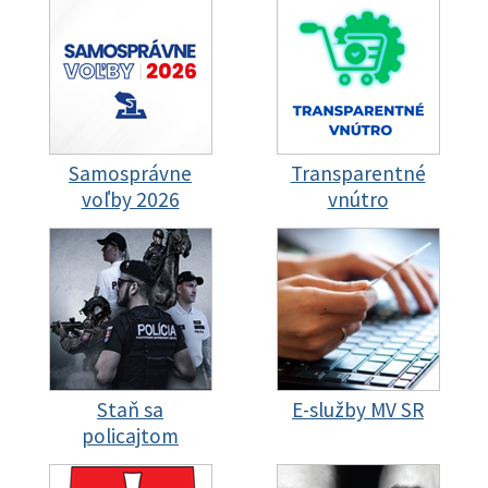
Samosprávne
Transparentné
voľby 2026
vnútro
Staň sa
E-služby MV SR
policajtom