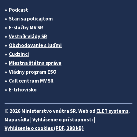
Podcast
Stan sa policajtom
E-služby MV SR
Vestník vlády SR
Obchodovanie s ľuďmi
Cudzinci
Miestna štátna správa
Vládny program ESO
Call centrum MV SR
E-trhovisko
© 2026 Ministerstvo vnútra SR. Web od
ELET systems
.
Mapa sídla
|
Vyhlásenie o prístupnosti
|
Vyhlásenie o cookies (PDF, 398 kB)