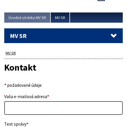
Viac
Úvodná stránka MV SR
MV SR
MV SR
MV SR
Kontakt
*
požadované údaje
Vaša e-mailová adresa
*
Text správy
*