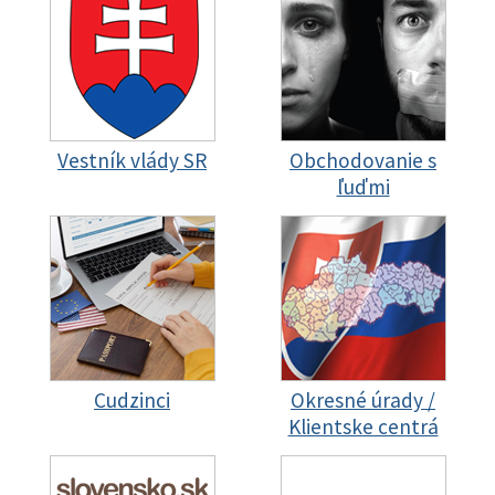
Vestník vlády SR
Obchodovanie s
ľuďmi
Cudzinci
Okresné úrady /
Klientske centrá