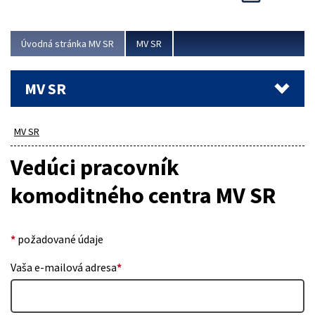
Viac
Úvodná stránka MV SR
MV SR
MV SR
MV SR
Vedúci pracovník
komoditného centra MV SR
*
požadované údaje
Vaša e-mailová adresa
*