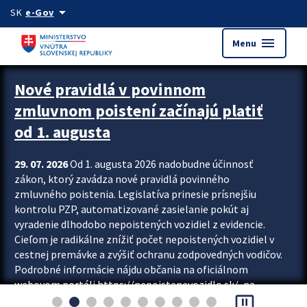
Preskocit na hlavný obsah
arrow_drop_down
SK
e-Gov
menu
Menu
Zastavit automatický posun upútavok
Nové pravidlá v povinnom
zmluvnom poistení začínajú platiť
od 1. augusta
29. 07. 2026
Od 1. augusta 2026 nadobudne účinnosť
zákon, ktorý zavádza nové pravidlá povinného
zmluvného poistenia. Legislatíva prinesie prísnejšiu
kontrolu PZP, automatizované zasielanie pokút aj
vyradenie dlhodobo nepoistených vozidiel z evidencie.
Cieľom je radikálne znížiť počet nepoistených vozidiel v
cestnej premávke a zvýšiť ochranu zodpovedných vodičov.
Podrobné informácie nájdu občania na oficiálnom
webovom portáli https://nepoistenevozidlo.sk/, na
pause_presentation
ktorom od augusta pribudne aj možnosť overiť si...