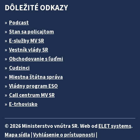
DÔLEŽITÉ ODKAZY
Podcast
Stan sa policajtom
E-služby MV SR
Vestník vlády SR
Obchodovanie s ľuďmi
Cudzinci
Miestna štátna správa
Vládny program ESO
Call centrum MV SR
E-trhovisko
© 2026 Ministerstvo vnútra SR. Web od
ELET systems
.
Mapa sídla
|
Vyhlásenie o prístupnosti
|