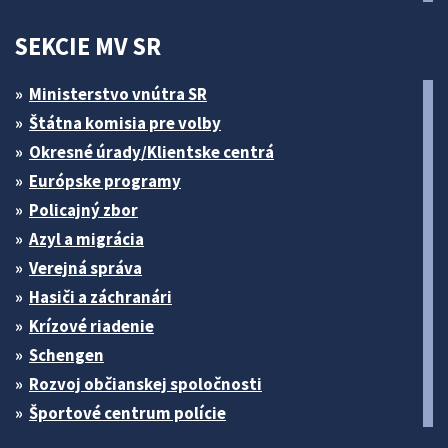
SEKCIE MV SR
Ministerstvo vnútra SR
Štátna komisia pre volby
Okresné úrady/Klientske centrá
Európske programy
Policajný zbor
Azyl a migrácia
Verejná správa
Hasiči a záchranári
Krízové riadenie
Schengen
Rozvoj občianskej spoločnosti
Športové centrum polície