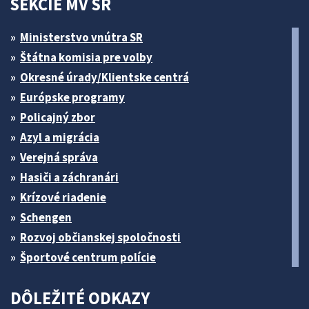
SEKCIE MV SR
Ministerstvo vnútra SR
Štátna komisia pre volby
Okresné úrady/Klientske centrá
Európske programy
Policajný zbor
Azyl a migrácia
Verejná správa
Hasiči a záchranári
Krízové riadenie
Schengen
Rozvoj občianskej spoločnosti
Športové centrum polície
DÔLEŽITÉ ODKAZY