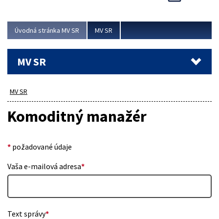
Viac
Úvodná stránka MV SR
MV SR
MV SR
MV SR
Komoditný manažér
*
požadované údaje
Vaša e-mailová adresa
*
Text správy
*