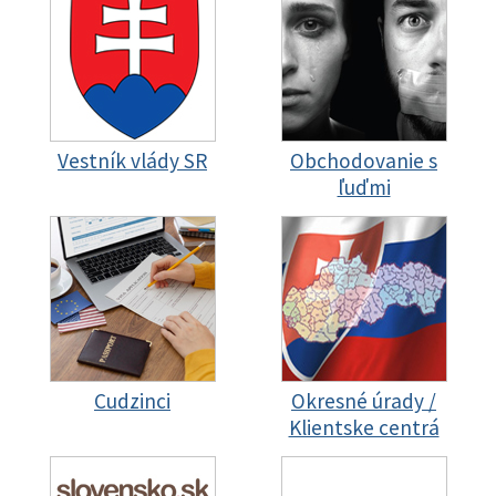
Vestník vlády SR
Obchodovanie s
ľuďmi
Cudzinci
Okresné úrady /
Klientske centrá