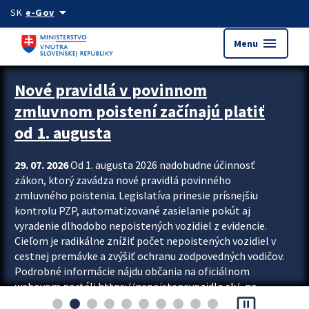
Preskocit na hlavný obsah
arrow_drop_down
SK
e-Gov
menu
Menu
Zastavit automatický posun upútavok
Nové pravidlá v povinnom
zmluvnom poistení začínajú platiť
od 1. augusta
29. 07. 2026
Od 1. augusta 2026 nadobudne účinnosť
zákon, ktorý zavádza nové pravidlá povinného
zmluvného poistenia. Legislatíva prinesie prísnejšiu
kontrolu PZP, automatizované zasielanie pokút aj
vyradenie dlhodobo nepoistených vozidiel z evidencie.
Cieľom je radikálne znížiť počet nepoistených vozidiel v
cestnej premávke a zvýšiť ochranu zodpovedných vodičov.
Podrobné informácie nájdu občania na oficiálnom
webovom portáli https://nepoistenevozidlo.sk/, na
pause_presentation
ktorom od augusta pribudne aj možnosť overiť si...