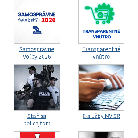
Samosprávne
Transparentné
voľby 2026
vnútro
Staň sa
E-služby MV SR
policajtom