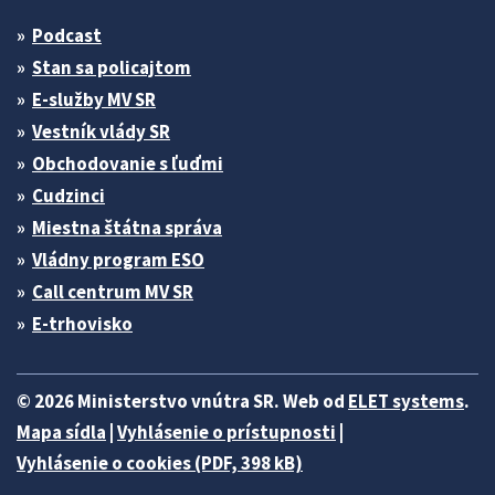
Podcast
Stan sa policajtom
E-služby MV SR
Vestník vlády SR
Obchodovanie s ľuďmi
Cudzinci
Miestna štátna správa
Vládny program ESO
Call centrum MV SR
E-trhovisko
© 2026 Ministerstvo vnútra SR. Web od
ELET systems
.
Mapa sídla
|
Vyhlásenie o prístupnosti
|
Vyhlásenie o cookies (PDF, 398 kB)