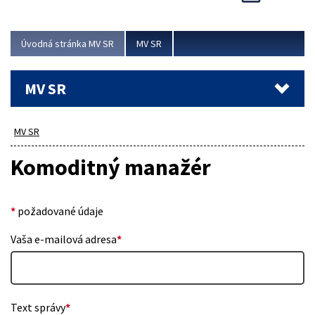
Viac
Úvodná stránka MV SR
MV SR
MV SR
MV SR
Komoditný manažér
*
požadované údaje
Vaša e-mailová adresa
*
Text správy
*