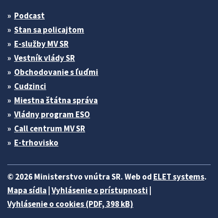
Podcast
Stan sa policajtom
E-služby MV SR
Vestník vlády SR
Obchodovanie s ľuďmi
Cudzinci
Miestna štátna správa
Vládny program ESO
Call centrum MV SR
E-trhovisko
© 2026 Ministerstvo vnútra SR. Web od
ELET systems
.
Mapa sídla
|
Vyhlásenie o prístupnosti
|
Vyhlásenie o cookies (PDF, 398 kB)