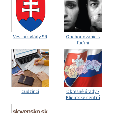
Vestník vlády SR
Obchodovanie s
ľuďmi
Cudzinci
Okresné úrady /
Klientske centrá