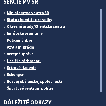
SEKCIE MV SR
Ministerstvo vnútra SR
Štátna komisia pre volby
Okresné úrady/Klientske centrá
Európske programy
Policajný zbor
Azyl a migrácia
Verejná správa
Hasiči a záchranári
Krízové riadenie
Schengen
Rozvoj občianskej spoločnosti
Športové centrum polície
DÔLEŽITÉ ODKAZY