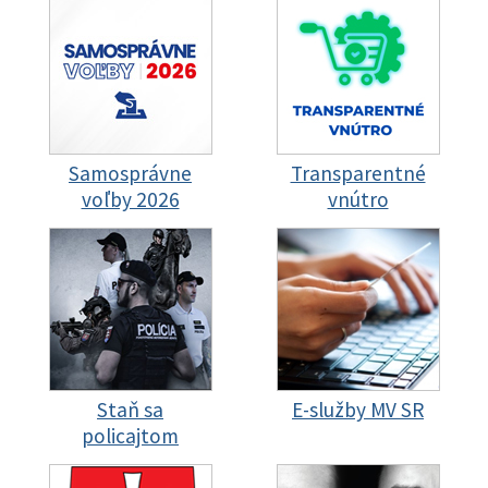
Samosprávne
Transparentné
voľby 2026
vnútro
Staň sa
E-služby MV SR
policajtom