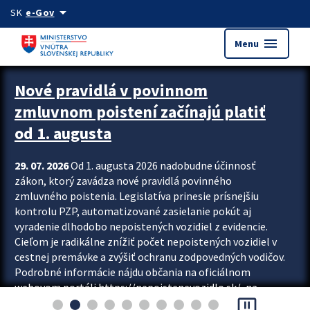
Preskocit na hlavný obsah
arrow_drop_down
SK
e-Gov
menu
Menu
Zastavit automatický posun upútavok
Nové pravidlá v povinnom
zmluvnom poistení začínajú platiť
od 1. augusta
29. 07. 2026
Od 1. augusta 2026 nadobudne účinnosť
zákon, ktorý zavádza nové pravidlá povinného
zmluvného poistenia. Legislatíva prinesie prísnejšiu
kontrolu PZP, automatizované zasielanie pokút aj
vyradenie dlhodobo nepoistených vozidiel z evidencie.
Cieľom je radikálne znížiť počet nepoistených vozidiel v
cestnej premávke a zvýšiť ochranu zodpovedných vodičov.
Podrobné informácie nájdu občania na oficiálnom
webovom portáli https://nepoistenevozidlo.sk/, na
pause_presentation
ktorom od augusta pribudne aj možnosť overiť si...