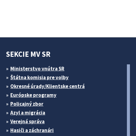
SEKCIE MV SR
Ministerstvo vnútra SR
Štátna komisia pre volby
Okresné úrady/Klientske centrá
Európske programy
Policajný zbor
Azyl a migrácia
Verejná správa
Hasiči a záchranári