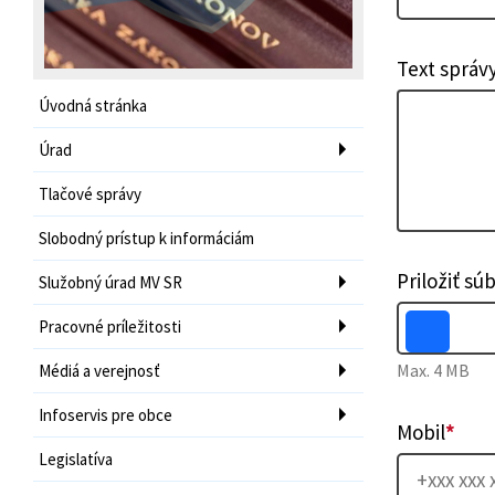
Text správ
Úvodná stránka
Úrad
Tlačové správy
Slobodný prístup k informáciám
Priložiť sú
Služobný úrad MV SR
Pracovné príležitosti
Max. 4 MB
Médiá a verejnosť
Infoservis pre obce
Mobil
*
Legislatíva