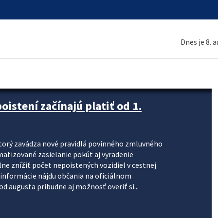
Dnes je 8. 
stení začínajú platiť od 1.
torý zavádza nové pravidlá povinného zmluvného
omatizované zasielanie pokút aj vyradenie
lne znížiť počet nepoistených vozidiel v cestnej
informácie nájdu občania na oficiálnom
 augusta pribudne aj možnosť overiť si...