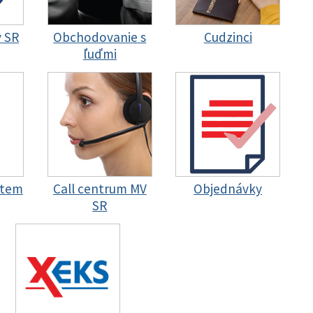
y SR
Obchodovanie s
Cudzinci
ľuďmi
stem
Call centrum MV
Objednávky
SR