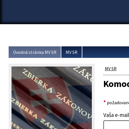
Úvodná stránka MV SR
MV SR
MV SR
Komod
*
požadované
Vaša e-mai