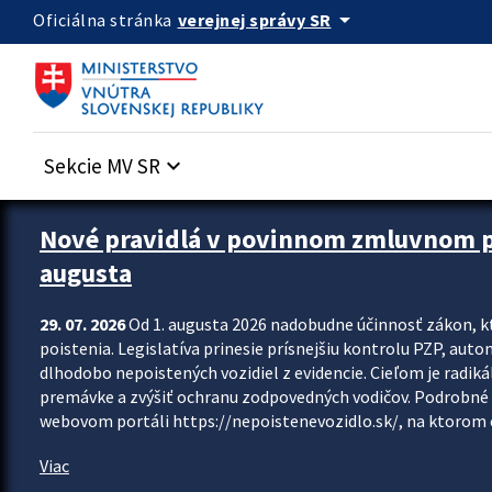
Preskocit na hlavný obsah
arrow_drop_down
verejnej správy SR
Oficiálna stránka
Sekcie MV SR
keyboard_arrow_down
Zastavit automatický posun upútavok
Nové pravidlá v povinnom zmluvnom poi
augusta
29. 07. 2026
Od 1. augusta 2026 nadobudne účinnosť zákon, k
poistenia. Legislatíva prinesie prísnejšiu kontrolu PZP, aut
dlhodobo nepoistených vozidiel z evidencie. Cieľom je radiká
premávke a zvýšiť ochranu zodpovedných vodičov. Podrobné 
webovom portáli https://nepoistenevozidlo.sk/, na ktorom od
Viac