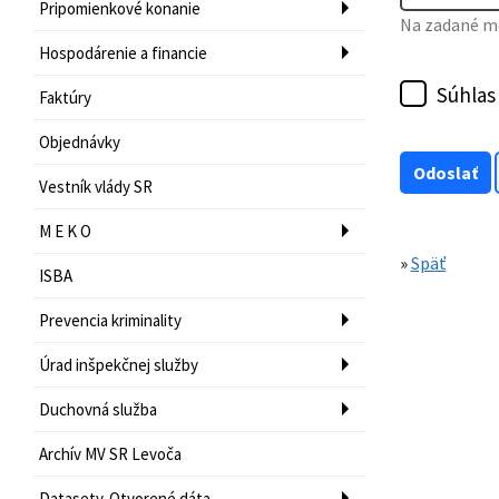
Pripomienkové konanie
Na zadané mo
Hospodárenie a financie
Súhlas
Faktúry
Objednávky
Vestník vlády SR
M E K O
»
Späť
ISBA
Prevencia kriminality
Úrad inšpekčnej služby
Duchovná služba
Archív MV SR Levoča
Datasety-Otvorené dáta