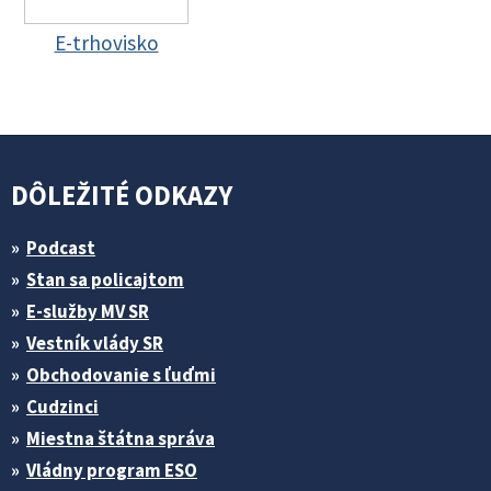
E-trhovisko
DÔLEŽITÉ ODKAZY
Podcast
Stan sa policajtom
E-služby MV SR
Vestník vlády SR
Obchodovanie s ľuďmi
Cudzinci
Miestna štátna správa
Vládny program ESO