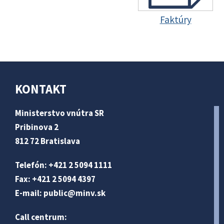
Faktúry
KONTAKT
Ministerstvo vnútra SR
Pribinova 2
812 72 Bratislava
Telefón: +421 2 5094 1111
Fax: +421 2 5094 4397
E-mail:
public@minv
.sk
Call centrum: