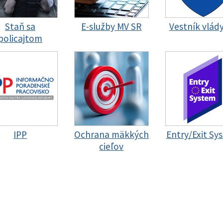
Staň sa
E-služby MV SR
Vestník vlád
policajtom
IPP
Ochrana mäkkých
Entry/Exit Sy
cieľov