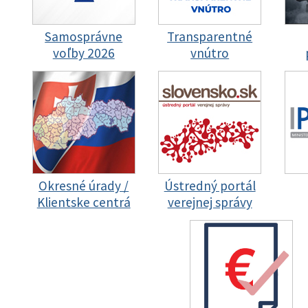
Samosprávne
Transparentné
voľby 2026
vnútro
Okresné úrady /
Ústredný portál
Klientske centrá
verejnej správy