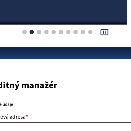
pause_presentation
itný manažér
 údaje
lová adresa
*