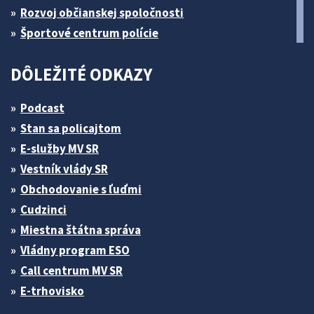
Rozvoj občianskej spoločnosti
Športové centrum polície
DÔLEŽITÉ ODKAZY
Podcast
Stan sa policajtom
E-služby MV SR
Vestník vlády SR
Obchodovanie s ľuďmi
Cudzinci
Miestna štátna správa
Vládny program ESO
Call centrum MV SR
E-trhovisko