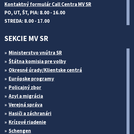
Kontaktný formulár Call Centra MV SR
PO, UT, ŠT, PIA: 8.00 - 16.00
STREDA: 8.00 - 17.00
SEKCIE MV SR
Ministerstvo vnútra SR
Štátna komisia pre volby
Okresné úrady/Klientske centrá
Európske programy
Policajný zbor
Azyl a migrácia
Verejná správa
Hasiči a záchranári
Krízové riadenie
Schengen