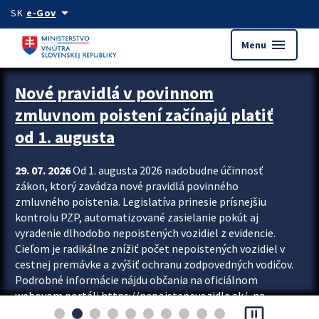
Preskocit na hlavný obsah
arrow_drop_down
SK
e-Gov
menu
Menu
Zastavit automatický posun upútavok
Nové pravidlá v povinnom
zmluvnom poistení začínajú platiť
od 1. augusta
29. 07. 2026
Od 1. augusta 2026 nadobudne účinnosť
zákon, ktorý zavádza nové pravidlá povinného
zmluvného poistenia. Legislatíva prinesie prísnejšiu
kontrolu PZP, automatizované zasielanie pokút aj
vyradenie dlhodobo nepoistených vozidiel z evidencie.
Cieľom je radikálne znížiť počet nepoistených vozidiel v
cestnej premávke a zvýšiť ochranu zodpovedných vodičov.
Podrobné informácie nájdu občania na oficiálnom
webovom portáli https://nepoistenevozidlo.sk/, na
pause_presentation
ktorom od augusta pribudne aj možnosť overiť si...