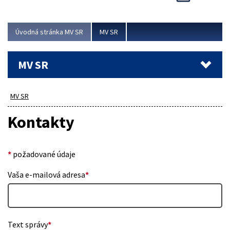
Viac
Úvodná stránka MV SR
MV SR
MV SR
MV SR
Kontakty
*
požadované údaje
Vaša e-mailová adresa
*
Text správy
*