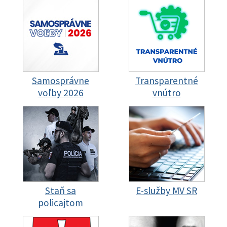
Samosprávne
Transparentné
voľby 2026
vnútro
Staň sa
E-služby MV SR
policajtom