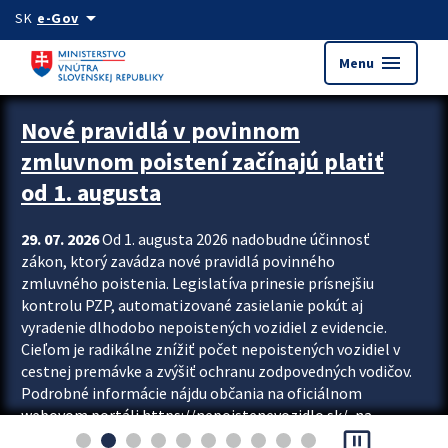
Preskocit na hlavný obsah
arrow_drop_down
SK
e-Gov
menu
Menu
Zastavit automatický posun upútavok
Nové pravidlá v povinnom
zmluvnom poistení začínajú platiť
od 1. augusta
29. 07. 2026
Od 1. augusta 2026 nadobudne účinnosť
zákon, ktorý zavádza nové pravidlá povinného
zmluvného poistenia. Legislatíva prinesie prísnejšiu
kontrolu PZP, automatizované zasielanie pokút aj
vyradenie dlhodobo nepoistených vozidiel z evidencie.
Cieľom je radikálne znížiť počet nepoistených vozidiel v
cestnej premávke a zvýšiť ochranu zodpovedných vodičov.
Podrobné informácie nájdu občania na oficiálnom
webovom portáli https://nepoistenevozidlo.sk/, na
pause_presentation
ktorom od augusta pribudne aj možnosť overiť si...