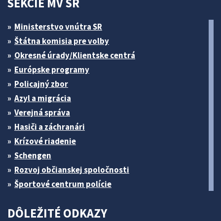
SEKCIE MV SR
Ministerstvo vnútra SR
Štátna komisia pre volby
Okresné úrady/Klientske centrá
Európske programy
Policajný zbor
Azyl a migrácia
Verejná správa
Hasiči a záchranári
Krízové riadenie
Schengen
Rozvoj občianskej spoločnosti
Športové centrum polície
DÔLEŽITÉ ODKAZY