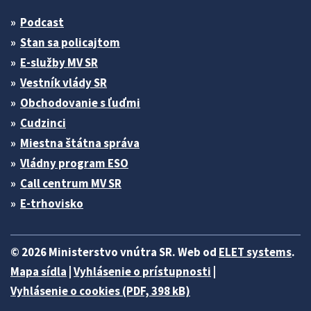
Podcast
Stan sa policajtom
E-služby MV SR
Vestník vlády SR
Obchodovanie s ľuďmi
Cudzinci
Miestna štátna správa
Vládny program ESO
Call centrum MV SR
E-trhovisko
© 2026 Ministerstvo vnútra SR. Web od
ELET systems
.
Mapa sídla
|
Vyhlásenie o prístupnosti
|
Vyhlásenie o cookies (PDF, 398 kB)