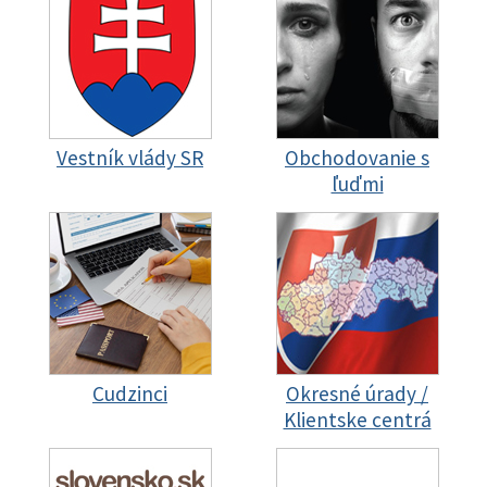
Vestník vlády SR
Obchodovanie s
ľuďmi
Cudzinci
Okresné úrady /
Klientske centrá