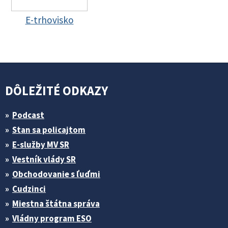
E-trhovisko
DÔLEŽITÉ ODKAZY
Podcast
Stan sa policajtom
E-služby MV SR
Vestník vlády SR
Obchodovanie s ľuďmi
Cudzinci
Miestna štátna správa
Vládny program ESO