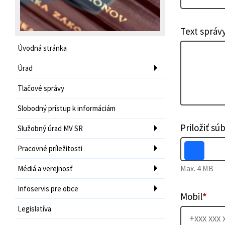
Text správ
Úvodná stránka
Úrad
Tlačové správy
Slobodný prístup k informáciám
Priložiť sú
Služobný úrad MV SR
Pracovné príležitosti
Max. 4 MB
Médiá a verejnosť
Infoservis pre obce
Mobil
*
Legislatíva