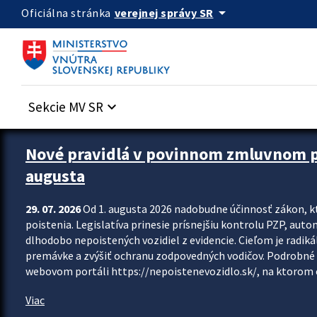
Preskocit na hlavný obsah
arrow_drop_down
verejnej správy SR
Oficiálna stránka
Sekcie MV SR
keyboard_arrow_down
Zastavit automatický posun upútavok
Nové pravidlá v povinnom zmluvnom poi
augusta
29. 07. 2026
Od 1. augusta 2026 nadobudne účinnosť zákon, k
poistenia. Legislatíva prinesie prísnejšiu kontrolu PZP, aut
dlhodobo nepoistených vozidiel z evidencie. Cieľom je radiká
premávke a zvýšiť ochranu zodpovedných vodičov. Podrobné 
webovom portáli https://nepoistenevozidlo.sk/, na ktorom od
Viac