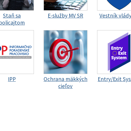
Staň sa
E-služby MV SR
Vestník vlád
policajtom
IPP
Ochrana mäkkých
Entry/Exit Sy
cieľov