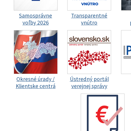
Samosprávne
Transparentné
voľby 2026
vnútro
Okresné úrady /
Ústredný portál
Klientske centrá
verejnej správy