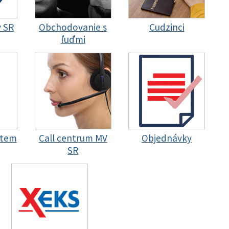
y SR
Obchodovanie s
Cudzinci
ľuďmi
stem
Call centrum MV
Objednávky
SR