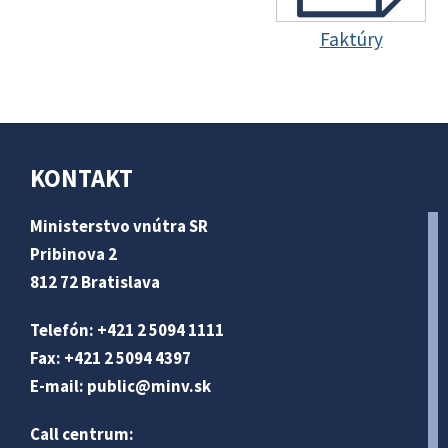
Faktúry
KONTAKT
Ministerstvo vnútra SR
Pribinova 2
812 72 Bratislava
Telefón: +421 2 5094 1111
Fax: +421 2 5094 4397
E-mail:
public@minv
.sk
Call centrum: