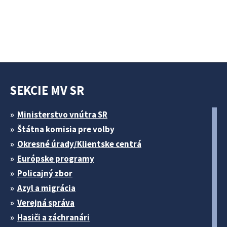
SEKCIE MV SR
Ministerstvo vnútra SR
Štátna komisia pre volby
Okresné úrady/Klientske centrá
Európske programy
Policajný zbor
Azyl a migrácia
Verejná správa
Hasiči a záchranári