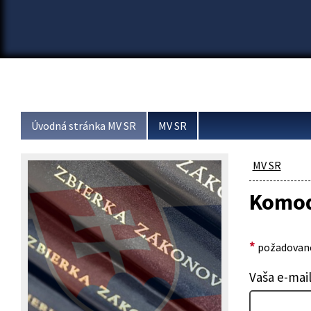
Úvodná stránka MV SR
MV SR
MV SR
Komod
*
požadované
Vaša e-mai