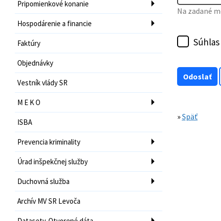
Pripomienkové konanie
Na zadané mo
Hospodárenie a financie
Súhlas
Faktúry
Objednávky
Vestník vlády SR
M E K O
»
Späť
ISBA
Prevencia kriminality
Úrad inšpekčnej služby
Duchovná služba
Archív MV SR Levoča
Datasety-Otvorené dáta