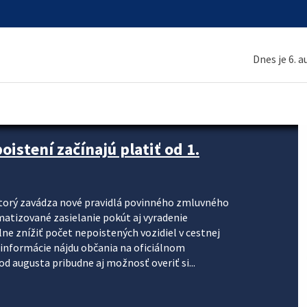
Dnes je 6. 
stení začínajú platiť od 1.
torý zavádza nové pravidlá povinného zmluvného
omatizované zasielanie pokút aj vyradenie
lne znížiť počet nepoistených vozidiel v cestnej
informácie nájdu občania na oficiálnom
 augusta pribudne aj možnosť overiť si...