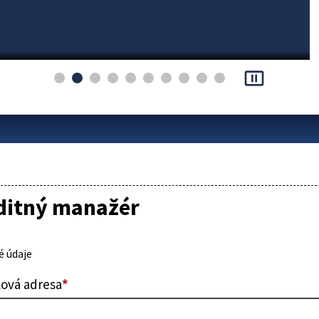
pause_presentation
itný manažér
 údaje
lová adresa
*