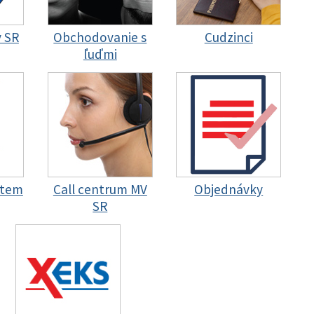
y SR
Obchodovanie s
Cudzinci
ľuďmi
stem
Call centrum MV
Objednávky
SR