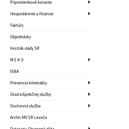
Pripomienkové konanie
Hospodárenie a financie
Faktúry
Objednávky
Vestník vlády SR
M E K O
ISBA
Prevencia kriminality
Úrad inšpekčnej služby
Duchovná služba
Archív MV SR Levoča
Datasety-Otvorené dáta