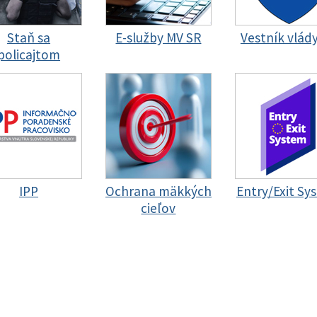
Staň sa
E-služby MV SR
Vestník vlád
policajtom
IPP
Ochrana mäkkých
Entry/Exit Sy
cieľov