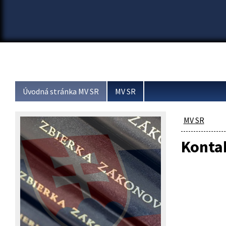
Úvodná stránka MV SR
MV SR
MV SR
Konta