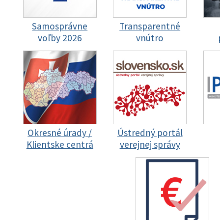
Samosprávne
Transparentné
voľby 2026
vnútro
Okresné úrady /
Ústredný portál
Klientske centrá
verejnej správy