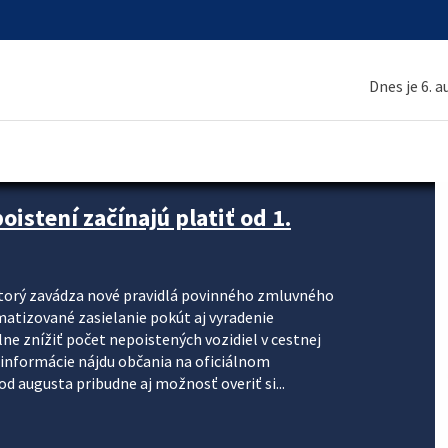
Dnes je 6. 
stení začínajú platiť od 1.
torý zavádza nové pravidlá povinného zmluvného
omatizované zasielanie pokút aj vyradenie
lne znížiť počet nepoistených vozidiel v cestnej
informácie nájdu občania na oficiálnom
 augusta pribudne aj možnosť overiť si...