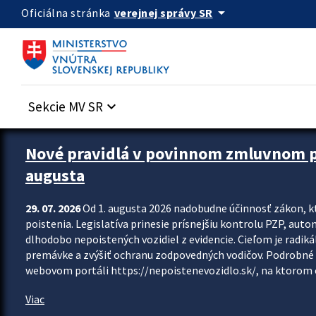
Preskocit na hlavný obsah
arrow_drop_down
verejnej správy SR
Oficiálna stránka
Sekcie MV SR
keyboard_arrow_down
Zastavit automatický posun upútavok
Nové pravidlá v povinnom zmluvnom poi
augusta
29. 07. 2026
Od 1. augusta 2026 nadobudne účinnosť zákon, k
poistenia. Legislatíva prinesie prísnejšiu kontrolu PZP, aut
dlhodobo nepoistených vozidiel z evidencie. Cieľom je radiká
premávke a zvýšiť ochranu zodpovedných vodičov. Podrobné 
webovom portáli https://nepoistenevozidlo.sk/, na ktorom od
Viac