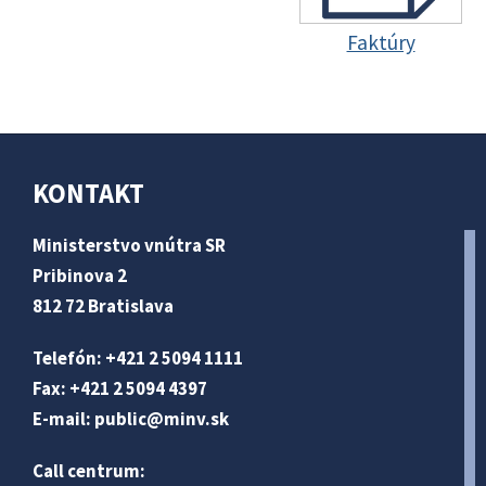
Faktúry
KONTAKT
Ministerstvo vnútra SR
Pribinova 2
812 72 Bratislava
Telefón: +421 2 5094 1111
Fax: +421 2 5094 4397
E-mail:
public@minv
.sk
Call centrum: