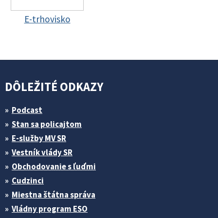
E-trhovisko
DÔLEŽITÉ ODKAZY
Podcast
Stan sa policajtom
E-služby MV SR
Vestník vlády SR
Obchodovanie s ľuďmi
Cudzinci
Miestna štátna správa
Vládny program ESO