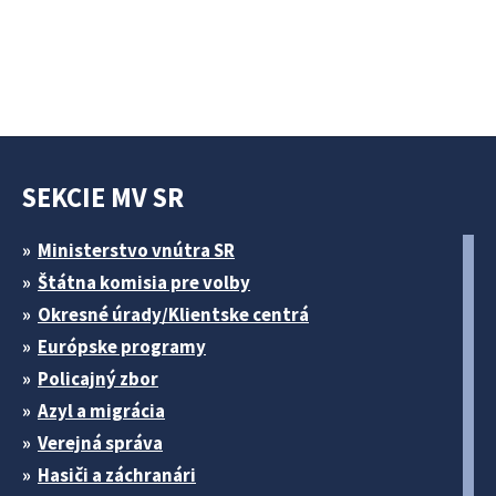
SEKCIE MV SR
Ministerstvo vnútra SR
Štátna komisia pre volby
Okresné úrady/Klientske centrá
Európske programy
Policajný zbor
Azyl a migrácia
Verejná správa
Hasiči a záchranári