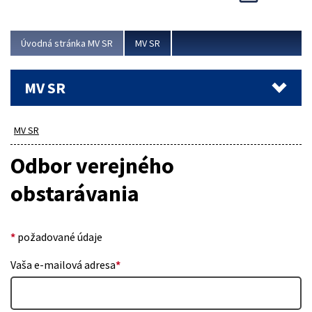
Viac
Úvodná stránka MV SR
MV SR
MV SR
MV SR
Odbor verejného
obstarávania
*
požadované údaje
Vaša e-mailová adresa
*