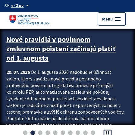
Preskocit na hlavný obsah
arrow_drop_down
SK
e-Gov
menu
Menu
Zastavit automatický posun upútavok
Nové pravidlá v povinnom
zmluvnom poistení začínajú platiť
od 1. augusta
29. 07. 2026
Od 1. augusta 2026 nadobudne účinnosť
zákon, ktorý zavádza nové pravidlá povinného
zmluvného poistenia. Legislatíva prinesie prísnejšiu
kontrolu PZP, automatizované zasielanie pokút aj
vyradenie dlhodobo nepoistených vozidiel z evidencie.
Cieľom je radikálne znížiť počet nepoistených vozidiel v
cestnej premávke a zvýšiť ochranu zodpovedných vodičov.
Podrobné informácie nájdu občania na oficiálnom
webovom portáli https://nepoistenevozidlo.sk/, na
pause_presentation
ktorom od augusta pribudne aj možnosť overiť si...