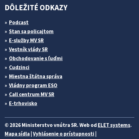
DÔLEŽITÉ ODKAZY
Podcast
Stan sa policajtom
E-služby MV SR
Vestník vlády SR
Obchodovanie s ľuďmi
Cudzinci
Miestna štátna správa
Vládny program ESO
Call centrum MV SR
E-trhovisko
© 2026 Ministerstvo vnútra SR. Web od
ELET systems
.
Mapa sídla
|
Vyhlásenie o prístupnosti
|