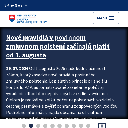
Preskocit na hlavný obsah
arrow_drop_down
SK
e-Gov
menu
Menu
Zastavit automatický posun upútavok
Nové pravidlá v povinnom
zmluvnom poistení začínajú platiť
od 1. augusta
29. 07. 2026
Od 1. augusta 2026 nadobudne účinnosť
zákon, ktorý zavádza nové pravidlá povinného
zmluvného poistenia. Legislatíva prinesie prísnejšiu
kontrolu PZP, automatizované zasielanie pokút aj
vyradenie dlhodobo nepoistených vozidiel z evidencie.
Cieľom je radikálne znížiť počet nepoistených vozidiel v
cestnej premávke a zvýšiť ochranu zodpovedných vodičov.
Podrobné informácie nájdu občania na oficiálnom
webovom portáli https://nepoistenevozidlo.sk/, na
pause_presentation
ktorom od augusta pribudne aj možnosť overiť si...