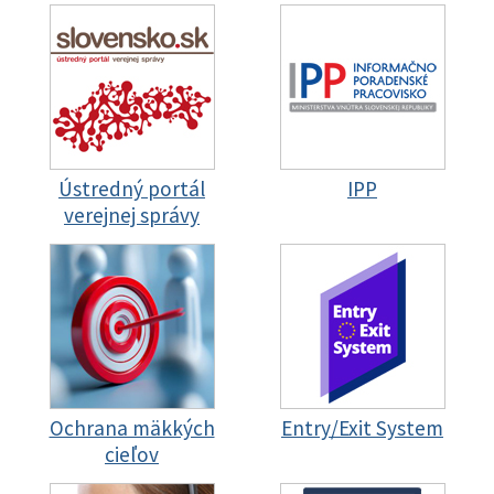
Ústredný portál
IPP
verejnej správy
Ochrana mäkkých
Entry/Exit System
cieľov