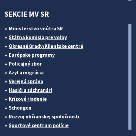
SEKCIE MV SR
Ministerstvo vnútra SR
Štátna komisia pre volby
Okresné úrady/Klientske centrá
Európske programy
Policajný zbor
Azyl a migrácia
Verejná správa
Hasiči a záchranári
Krízové riadenie
Schengen
Rozvoj občianskej spoločnosti
Športové centrum polície