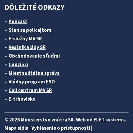
DÔLEŽITÉ ODKAZY
Podcast
Stan sa policajtom
E-služby MV SR
Vestník vlády SR
Obchodovanie s ľuďmi
Cudzinci
Miestna štátna správa
Vládny program ESO
Call centrum MV SR
E-trhovisko
© 2026 Ministerstvo vnútra SR. Web od
ELET systems
.
Mapa sídla
|
Vyhlásenie o prístupnosti
|