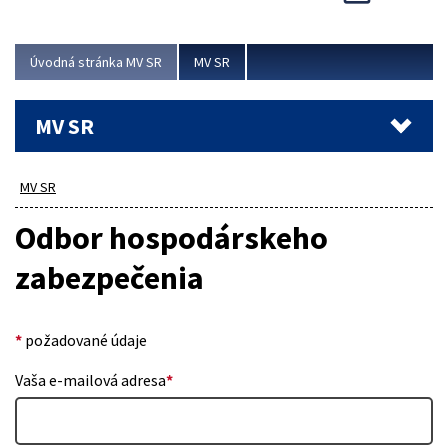
Viac
Úvodná stránka MV SR
MV SR
MV SR
MV SR
Odbor hospodárskeho
zabezpečenia
*
požadované údaje
Vaša e-mailová adresa
*