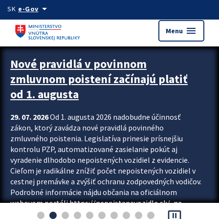
Preskocit na hlavný obsah
arrow_drop_down
SK
e-Gov
menu
Menu
Zastavit automatický posun upútavok
Nové pravidlá v povinnom
zmluvnom poistení začínajú platiť
od 1. augusta
29. 07. 2026
Od 1. augusta 2026 nadobudne účinnosť
zákon, ktorý zavádza nové pravidlá povinného
zmluvného poistenia. Legislatíva prinesie prísnejšiu
kontrolu PZP, automatizované zasielanie pokút aj
vyradenie dlhodobo nepoistených vozidiel z evidencie.
Cieľom je radikálne znížiť počet nepoistených vozidiel v
cestnej premávke a zvýšiť ochranu zodpovedných vodičov.
Podrobné informácie nájdu občania na oficiálnom
webovom portáli https://nepoistenevozidlo.sk/, na
pause_presentation
ktorom od augusta pribudne aj možnosť overiť si...