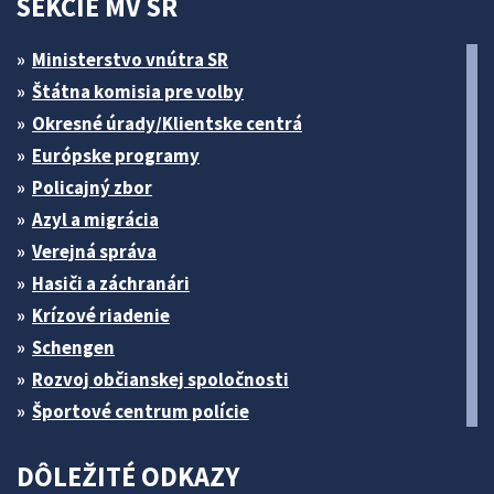
SEKCIE MV SR
Ministerstvo vnútra SR
Štátna komisia pre volby
Okresné úrady/Klientske centrá
Európske programy
Policajný zbor
Azyl a migrácia
Verejná správa
Hasiči a záchranári
Krízové riadenie
Schengen
Rozvoj občianskej spoločnosti
Športové centrum polície
DÔLEŽITÉ ODKAZY