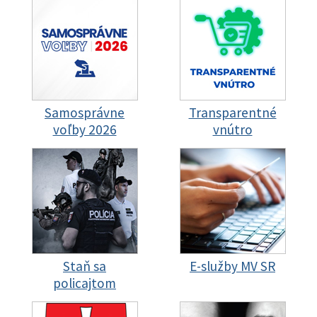
Samosprávne
Transparentné
voľby 2026
vnútro
Staň sa
E-služby MV SR
policajtom