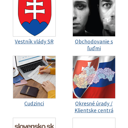
Vestník vlády SR
Obchodovanie s
ľuďmi
Cudzinci
Okresné úrady /
Klientske centrá