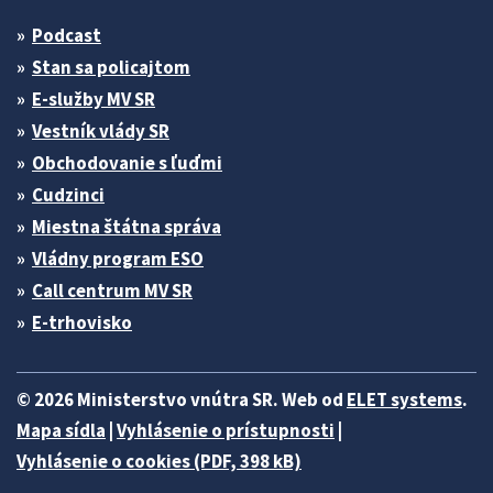
Podcast
Stan sa policajtom
E-služby MV SR
Vestník vlády SR
Obchodovanie s ľuďmi
Cudzinci
Miestna štátna správa
Vládny program ESO
Call centrum MV SR
E-trhovisko
© 2026 Ministerstvo vnútra SR. Web od
ELET systems
.
Mapa sídla
|
Vyhlásenie o prístupnosti
|
Vyhlásenie o cookies (PDF, 398 kB)