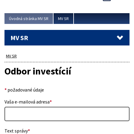
Viac
Úvodná stránka MV SR
MV SR
MV SR
MV SR
Odbor investícií
*
požadované údaje
Vaša e-mailová adresa
*
Text správy
*