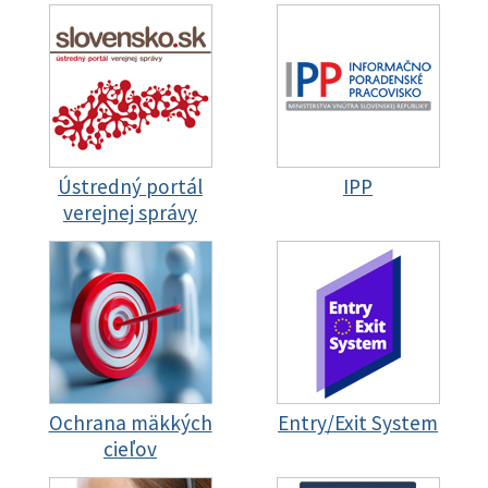
Ústredný portál
IPP
verejnej správy
Ochrana mäkkých
Entry/Exit System
cieľov