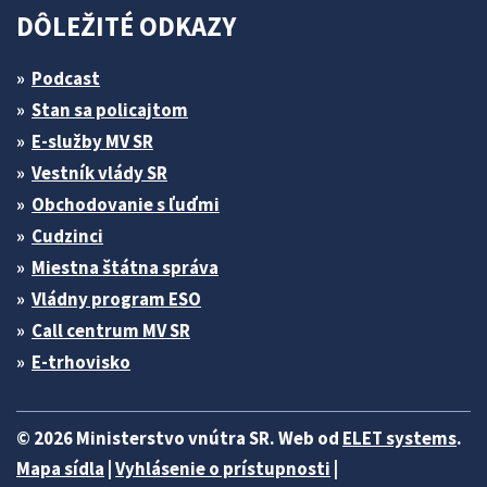
DÔLEŽITÉ ODKAZY
Podcast
Stan sa policajtom
E-služby MV SR
Vestník vlády SR
Obchodovanie s ľuďmi
Cudzinci
Miestna štátna správa
Vládny program ESO
Call centrum MV SR
E-trhovisko
© 2026 Ministerstvo vnútra SR. Web od
ELET systems
.
Mapa sídla
|
Vyhlásenie o prístupnosti
|