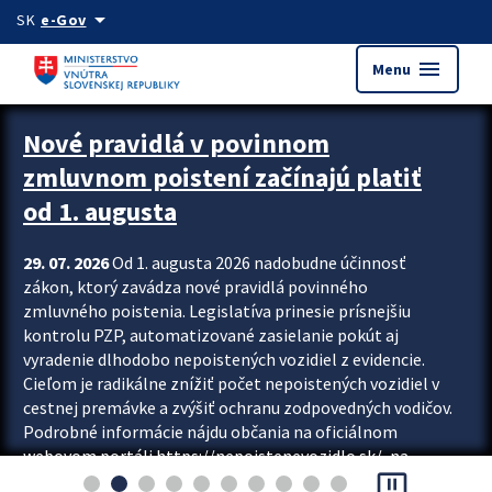
Preskocit na hlavný obsah
arrow_drop_down
SK
e-Gov
menu
Menu
Zastavit automatický posun upútavok
Nové pravidlá v povinnom
zmluvnom poistení začínajú platiť
od 1. augusta
29. 07. 2026
Od 1. augusta 2026 nadobudne účinnosť
zákon, ktorý zavádza nové pravidlá povinného
zmluvného poistenia. Legislatíva prinesie prísnejšiu
kontrolu PZP, automatizované zasielanie pokút aj
vyradenie dlhodobo nepoistených vozidiel z evidencie.
Cieľom je radikálne znížiť počet nepoistených vozidiel v
cestnej premávke a zvýšiť ochranu zodpovedných vodičov.
Podrobné informácie nájdu občania na oficiálnom
webovom portáli https://nepoistenevozidlo.sk/, na
pause_presentation
ktorom od augusta pribudne aj možnosť overiť si...