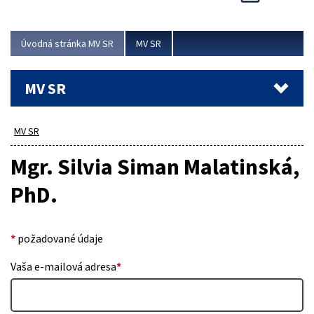
Viac
Úvodná stránka MV SR
MV SR
MV SR
MV SR
Mgr. Silvia Siman Malatinská,
PhD.
*
požadované údaje
Vaša e-mailová adresa
*