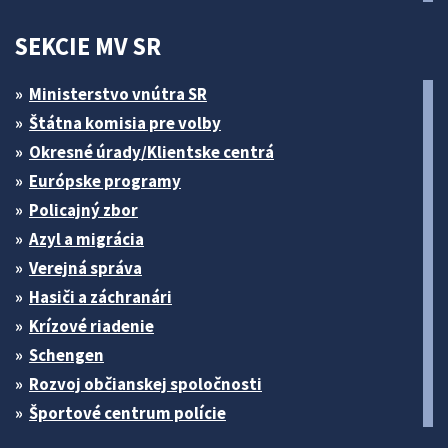
SEKCIE MV SR
Ministerstvo vnútra SR
Štátna komisia pre volby
Okresné úrady/Klientske centrá
Európske programy
Policajný zbor
Azyl a migrácia
Verejná správa
Hasiči a záchranári
Krízové riadenie
Schengen
Rozvoj občianskej spoločnosti
Športové centrum polície