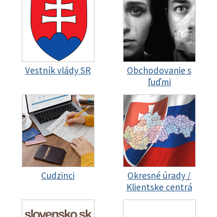
Vestník vlády SR
Obchodovanie s
ľuďmi
Cudzinci
Okresné úrady /
Klientske centrá