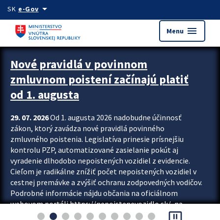
Preskocit na hlavný obsah
arrow_drop_down
SK
e-Gov
menu
Menu
Zastavit automatický posun upútavok
Nové pravidlá v povinnom
zmluvnom poistení začínajú platiť
od 1. augusta
29. 07. 2026
Od 1. augusta 2026 nadobudne účinnosť
zákon, ktorý zavádza nové pravidlá povinného
zmluvného poistenia. Legislatíva prinesie prísnejšiu
kontrolu PZP, automatizované zasielanie pokút aj
vyradenie dlhodobo nepoistených vozidiel z evidencie.
Cieľom je radikálne znížiť počet nepoistených vozidiel v
cestnej premávke a zvýšiť ochranu zodpovedných vodičov.
Podrobné informácie nájdu občania na oficiálnom
webovom portáli https://nepoistenevozidlo.sk/, na
pause_presentation
ktorom od augusta pribudne aj možnosť overiť si...