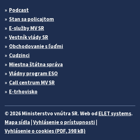
Podcast
Stan sa policajtom
E-služby MV SR
Vestník vlády SR
Obchodovanie s ľuďmi
Cudzinci
Miestna štátna správa
Vládny program ESO
Call centrum MV SR
E-trhovisko
© 2026 Ministerstvo vnútra SR. Web od
ELET systems
.
Mapa sídla
|
Vyhlásenie o prístupnosti
|
Vyhlásenie o cookies (PDF, 398 kB)