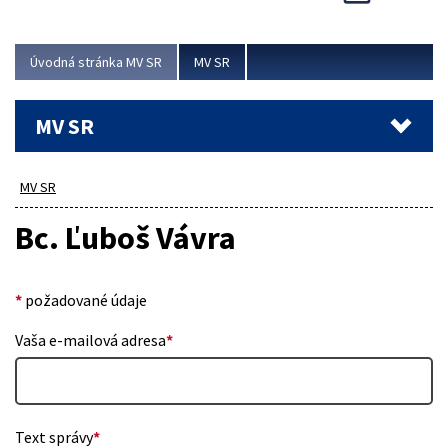
Viac
Úvodná stránka MV SR
MV SR
MV SR
MV SR
Bc. Ľuboš Vávra
*
požadované údaje
Vaša e-mailová adresa
*
Text správy
*