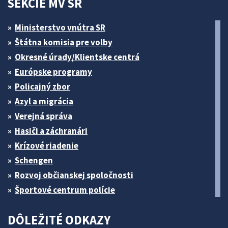
SEKCIE MV SR
Ministerstvo vnútra SR
Štátna komisia pre volby
Okresné úrady/Klientske centrá
Európske programy
Policajný zbor
Azyl a migrácia
Verejná správa
Hasiči a záchranári
Krízové riadenie
Schengen
Rozvoj občianskej spoločnosti
Športové centrum polície
DÔLEŽITÉ ODKAZY