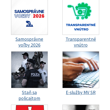
Samosprávne
Transparentné
voľby 2026
vnútro
Staň sa
E-služby MV SR
policajtom