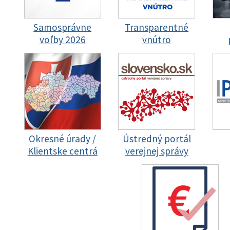
Samosprávne
Transparentné
voľby 2026
vnútro
Okresné úrady /
Ústredný portál
Klientske centrá
verejnej správy