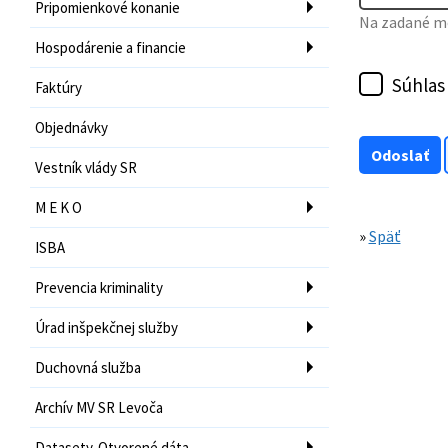
Pripomienkové konanie
Na zadané mo
Hospodárenie a financie
Súhlas
Faktúry
Objednávky
Vestník vlády SR
M E K O
»
Späť
ISBA
Prevencia kriminality
Úrad inšpekčnej služby
Duchovná služba
Archív MV SR Levoča
Datasety-Otvorené dáta