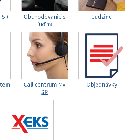
y SR
Obchodovanie s
Cudzinci
ľuďmi
stem
Call centrum MV
Objednávky
SR