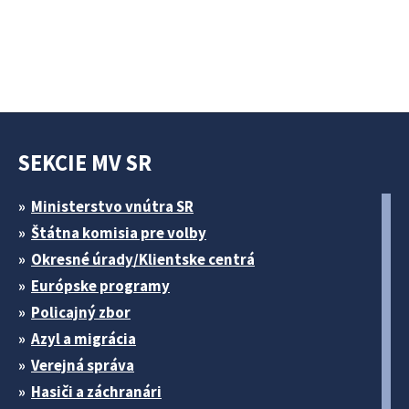
SEKCIE MV SR
Ministerstvo vnútra SR
Štátna komisia pre volby
Okresné úrady/Klientske centrá
Európske programy
Policajný zbor
Azyl a migrácia
Verejná správa
Hasiči a záchranári