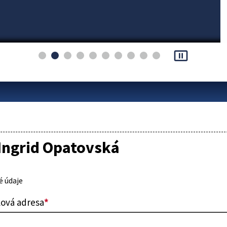
pause_presentation
Ingrid Opatovská
 údaje
lová adresa
*