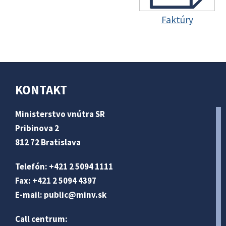
Faktúry
KONTAKT
Ministerstvo vnútra SR
Pribinova 2
812 72 Bratislava
Telefón: +421 2 5094 1111
Fax: +421 2 5094 4397
E-mail:
public@minv
.sk
Call centrum: