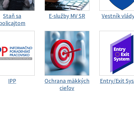
Staň sa
E-služby MV SR
Vestník vlád
policajtom
IPP
Ochrana mäkkých
Entry/Exit Sy
cieľov