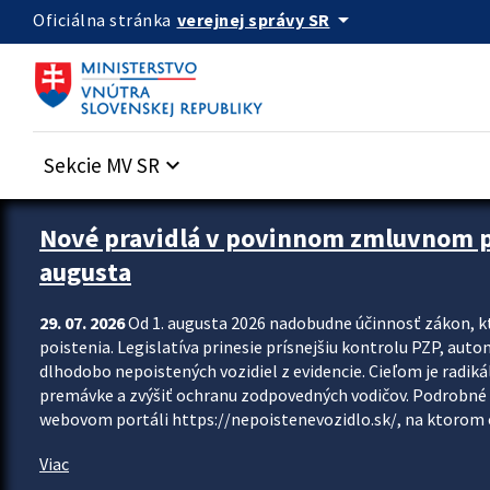
Preskocit na hlavný obsah
arrow_drop_down
verejnej správy SR
Oficiálna stránka
Sekcie MV SR
keyboard_arrow_down
Zastavit automatický posun upútavok
Nové pravidlá v povinnom zmluvnom poi
augusta
29. 07. 2026
Od 1. augusta 2026 nadobudne účinnosť zákon, k
poistenia. Legislatíva prinesie prísnejšiu kontrolu PZP, aut
dlhodobo nepoistených vozidiel z evidencie. Cieľom je radiká
premávke a zvýšiť ochranu zodpovedných vodičov. Podrobné 
webovom portáli https://nepoistenevozidlo.sk/, na ktorom od
Viac