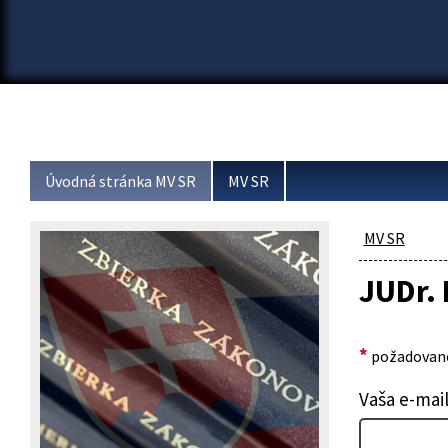
Úvodná stránka MV SR
MV SR
MV SR
JUDr. 
*
požadované
Vaša e-mai