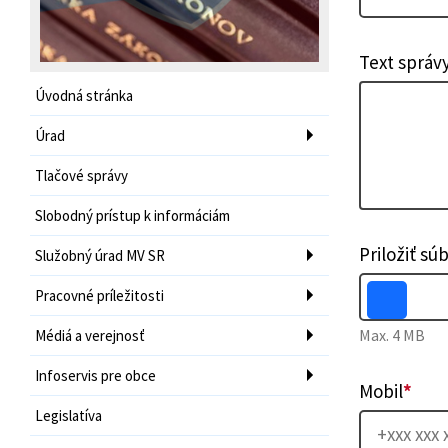
Text správ
Úvodná stránka
Úrad
Tlačové správy
Slobodný prístup k informáciám
Priložiť sú
Služobný úrad MV SR
Pracovné príležitosti
Max. 4 MB
Médiá a verejnosť
Infoservis pre obce
Mobil
*
Legislatíva