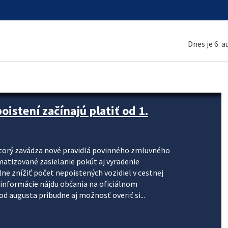
Dnes je 6. 
stení začínajú platiť od 1.
torý zavádza nové pravidlá povinného zmluvného
omatizované zasielanie pokút aj vyradenie
lne znížiť počet nepoistených vozidiel v cestnej
informácie nájdu občania na oficiálnom
 augusta pribudne aj možnosť overiť si...