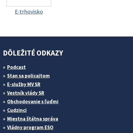
E-trhovisko
DÔLEŽITÉ ODKAZY
Podcast
Stan sa policajtom
E-služby MV SR
Vestník vlády SR
Obchodovanie s ľuďmi
Cudzinci
Miestna štátna správa
Vládny program ESO