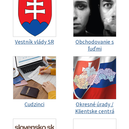
Vestník vlády SR
Obchodovanie s
ľuďmi
Cudzinci
Okresné úrady /
Klientske centrá