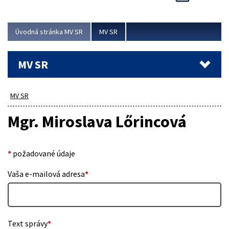
Viac
Úvodná stránka MV SR
MV SR
MV SR
MV SR
Mgr. Miroslava Lőrincová
*
požadované údaje
Vaša e-mailová adresa
*
Text správy
*