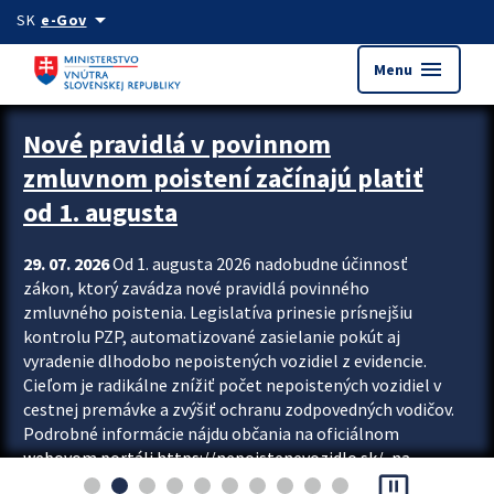
Preskocit na hlavný obsah
arrow_drop_down
SK
e-Gov
menu
Menu
Zastavit automatický posun upútavok
Nové pravidlá v povinnom
zmluvnom poistení začínajú platiť
od 1. augusta
29. 07. 2026
Od 1. augusta 2026 nadobudne účinnosť
zákon, ktorý zavádza nové pravidlá povinného
zmluvného poistenia. Legislatíva prinesie prísnejšiu
kontrolu PZP, automatizované zasielanie pokút aj
vyradenie dlhodobo nepoistených vozidiel z evidencie.
Cieľom je radikálne znížiť počet nepoistených vozidiel v
cestnej premávke a zvýšiť ochranu zodpovedných vodičov.
Podrobné informácie nájdu občania na oficiálnom
webovom portáli https://nepoistenevozidlo.sk/, na
pause_presentation
ktorom od augusta pribudne aj možnosť overiť si...