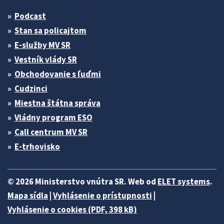
Podcast
Stan sa policajtom
E-služby MV SR
Vestník vlády SR
Obchodovanie s ľuďmi
Cudzinci
Miestna štátna správa
Vládny program ESO
Call centrum MV SR
E-trhovisko
© 2026 Ministerstvo vnútra SR. Web od
ELET systems
.
Mapa sídla
|
Vyhlásenie o prístupnosti
|
Vyhlásenie o cookies (PDF, 398 kB)