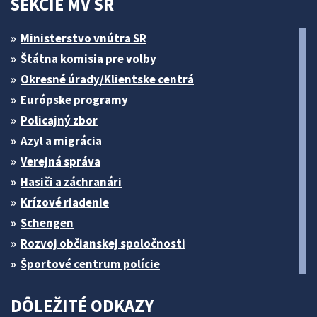
SEKCIE MV SR
Ministerstvo vnútra SR
Štátna komisia pre volby
Okresné úrady/Klientske centrá
Európske programy
Policajný zbor
Azyl a migrácia
Verejná správa
Hasiči a záchranári
Krízové riadenie
Schengen
Rozvoj občianskej spoločnosti
Športové centrum polície
DÔLEŽITÉ ODKAZY