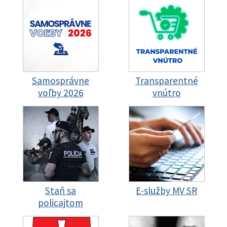
Samosprávne
Transparentné
voľby 2026
vnútro
Staň sa
E-služby MV SR
policajtom