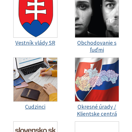
Vestník vlády SR
Obchodovanie s
ľuďmi
Cudzinci
Okresné úrady /
Klientske centrá