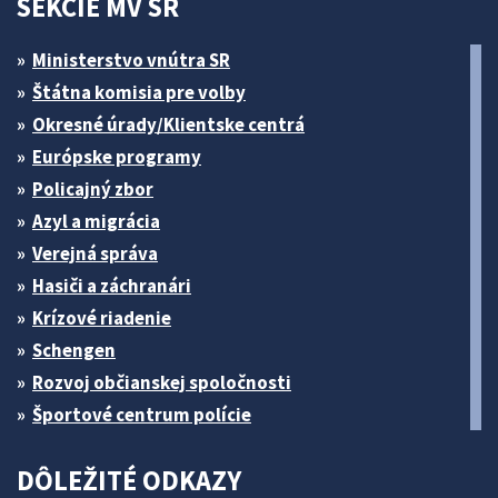
SEKCIE MV SR
Ministerstvo vnútra SR
Štátna komisia pre volby
Okresné úrady/Klientske centrá
Európske programy
Policajný zbor
Azyl a migrácia
Verejná správa
Hasiči a záchranári
Krízové riadenie
Schengen
Rozvoj občianskej spoločnosti
Športové centrum polície
DÔLEŽITÉ ODKAZY