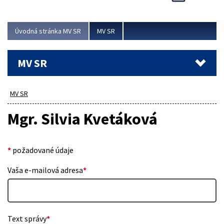
Viac
Úvodná stránka MV SR
MV SR
MV SR
MV SR
Mgr. Silvia Kvetáková
*
požadované údaje
Vaša e-mailová adresa
*
Text správy
*