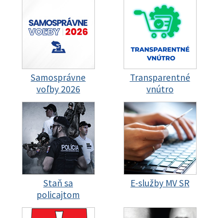
Samosprávne
Transparentné
voľby 2026
vnútro
Staň sa
E-služby MV SR
policajtom