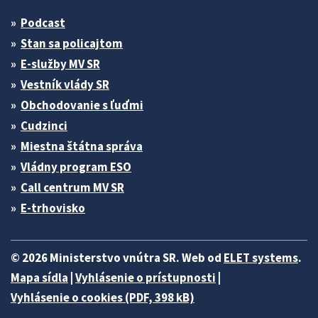
Podcast
Stan sa policajtom
E-služby MV SR
Vestník vlády SR
Obchodovanie s ľuďmi
Cudzinci
Miestna štátna správa
Vládny program ESO
Call centrum MV SR
E-trhovisko
© 2026 Ministerstvo vnútra SR. Web od
ELET systems
.
Mapa sídla
|
Vyhlásenie o prístupnosti
|
Vyhlásenie o cookies (PDF, 398 kB)