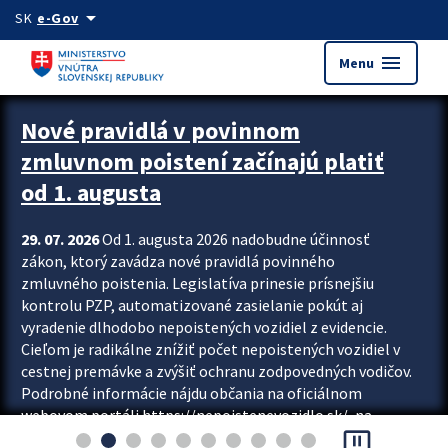
Preskocit na hlavný obsah
arrow_drop_down
SK
e-Gov
menu
Menu
Zastavit automatický posun upútavok
Nové pravidlá v povinnom
zmluvnom poistení začínajú platiť
od 1. augusta
29. 07. 2026
Od 1. augusta 2026 nadobudne účinnosť
zákon, ktorý zavádza nové pravidlá povinného
zmluvného poistenia. Legislatíva prinesie prísnejšiu
kontrolu PZP, automatizované zasielanie pokút aj
vyradenie dlhodobo nepoistených vozidiel z evidencie.
Cieľom je radikálne znížiť počet nepoistených vozidiel v
cestnej premávke a zvýšiť ochranu zodpovedných vodičov.
Podrobné informácie nájdu občania na oficiálnom
webovom portáli https://nepoistenevozidlo.sk/, na
pause_presentation
ktorom od augusta pribudne aj možnosť overiť si...