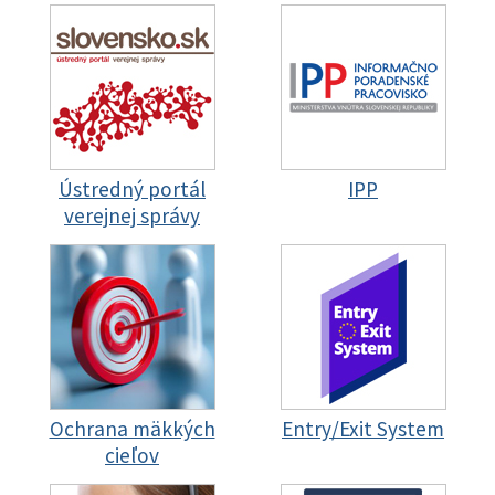
Ústredný portál
IPP
verejnej správy
Ochrana mäkkých
Entry/Exit System
cieľov