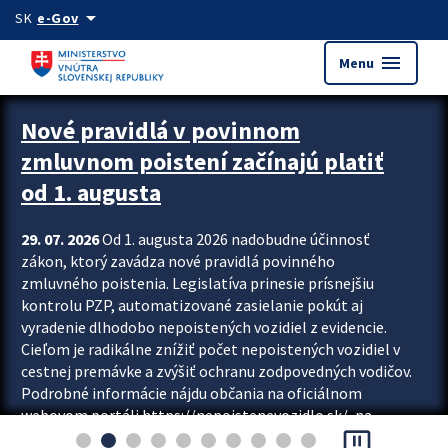
Preskocit na hlavný obsah
arrow_drop_down
SK
e-Gov
menu
Menu
Zastavit automatický posun upútavok
Nové pravidlá v povinnom
zmluvnom poistení začínajú platiť
od 1. augusta
29. 07. 2026
Od 1. augusta 2026 nadobudne účinnosť
zákon, ktorý zavádza nové pravidlá povinného
zmluvného poistenia. Legislatíva prinesie prísnejšiu
kontrolu PZP, automatizované zasielanie pokút aj
vyradenie dlhodobo nepoistených vozidiel z evidencie.
Cieľom je radikálne znížiť počet nepoistených vozidiel v
cestnej premávke a zvýšiť ochranu zodpovedných vodičov.
Podrobné informácie nájdu občania na oficiálnom
webovom portáli https://nepoistenevozidlo.sk/, na
pause_presentation
ktorom od augusta pribudne aj možnosť overiť si...