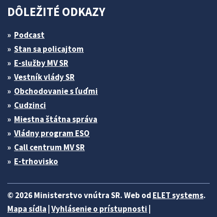
DÔLEŽITÉ ODKAZY
Podcast
Stan sa policajtom
E-služby MV SR
Vestník vlády SR
Obchodovanie s ľuďmi
Cudzinci
Miestna štátna správa
Vládny program ESO
Call centrum MV SR
E-trhovisko
© 2026 Ministerstvo vnútra SR. Web od
ELET systems
.
Mapa sídla
|
Vyhlásenie o prístupnosti
|