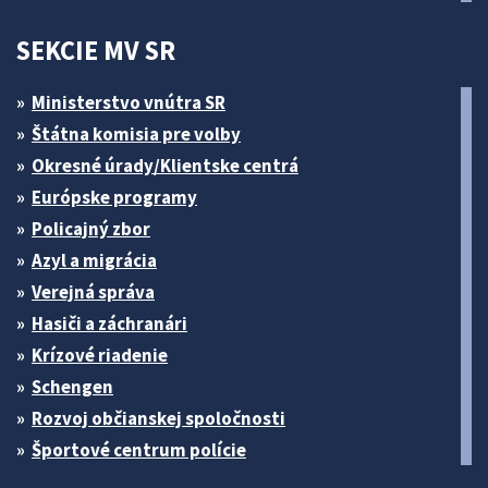
SEKCIE MV SR
Ministerstvo vnútra SR
Štátna komisia pre volby
Okresné úrady/Klientske centrá
Európske programy
Policajný zbor
Azyl a migrácia
Verejná správa
Hasiči a záchranári
Krízové riadenie
Schengen
Rozvoj občianskej spoločnosti
Športové centrum polície