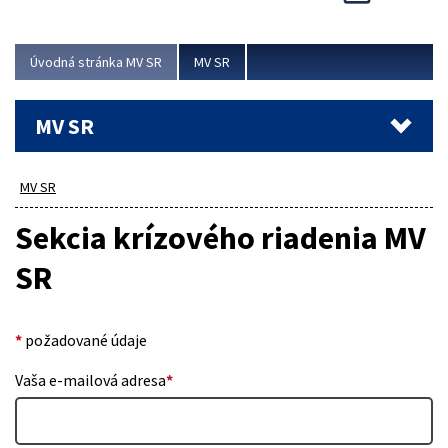
Viac
Úvodná stránka MV SR
MV SR
MV SR
MV SR
Sekcia krízového riadenia MV
SR
*
požadované údaje
Vaša e-mailová adresa
*