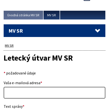
Viac
Úvodná stránka MV SR
MV SR
MV SR
MV SR
Letecký útvar MV SR
*
požadované údaje
Vaša e-mailová adresa
*
Text správy
*