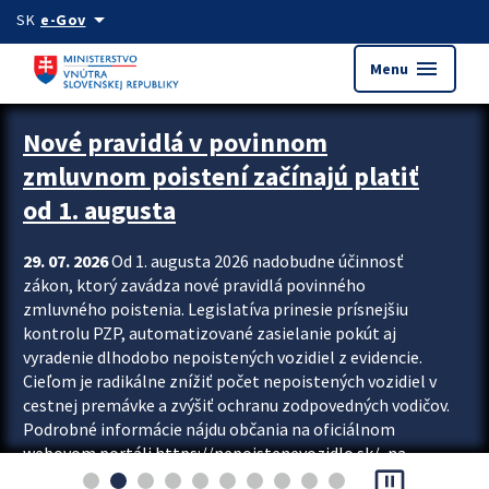
Preskocit na hlavný obsah
arrow_drop_down
SK
e-Gov
menu
Menu
Zastavit automatický posun upútavok
Nové pravidlá v povinnom
zmluvnom poistení začínajú platiť
od 1. augusta
29. 07. 2026
Od 1. augusta 2026 nadobudne účinnosť
zákon, ktorý zavádza nové pravidlá povinného
zmluvného poistenia. Legislatíva prinesie prísnejšiu
kontrolu PZP, automatizované zasielanie pokút aj
vyradenie dlhodobo nepoistených vozidiel z evidencie.
Cieľom je radikálne znížiť počet nepoistených vozidiel v
cestnej premávke a zvýšiť ochranu zodpovedných vodičov.
Podrobné informácie nájdu občania na oficiálnom
webovom portáli https://nepoistenevozidlo.sk/, na
pause_presentation
ktorom od augusta pribudne aj možnosť overiť si...