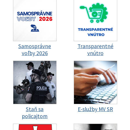
Samosprávne
Transparentné
voľby 2026
vnútro
Staň sa
E-služby MV SR
policajtom