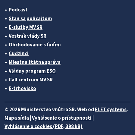
Podcast
Stan sa policajtom
E-služby MV SR
Vestník vlády SR
Obchodovanie s ľuďmi
Cudzinci
Miestna štátna správa
Vládny program ESO
Call centrum MV SR
E-trhovisko
© 2026 Ministerstvo vnútra SR. Web od
ELET systems
.
Mapa sídla
|
Vyhlásenie o prístupnosti
|
Vyhlásenie o cookies (PDF, 398 kB)