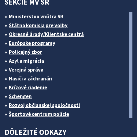
SEKCIE MV SR
Ministerstvo vnútra SR
Štátna komisia pre volby
Okresné úrady/Klientske centrá
Európske programy
Policajný zbor
Azyl a migrácia
Verejná správa
Hasiči a záchranári
Krízové riadenie
Schengen
Rozvoj občianskej spoločnosti
Športové centrum polície
DÔLEŽITÉ ODKAZY