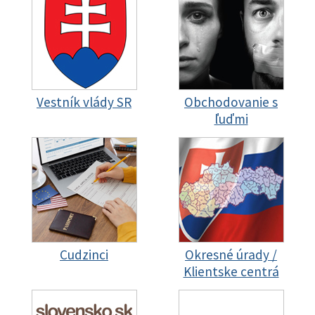
Vestník vlády SR
Obchodovanie s
ľuďmi
Cudzinci
Okresné úrady /
Klientske centrá