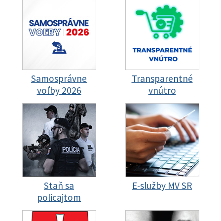
Samosprávne
Transparentné
voľby 2026
vnútro
Staň sa
E-služby MV SR
policajtom