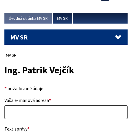
Viac
Úvodná stránka MV SR
MV SR
MV SR
MV SR
Ing. Patrik Vejčík
*
požadované údaje
Vaša e-mailová adresa
*
Text správy
*