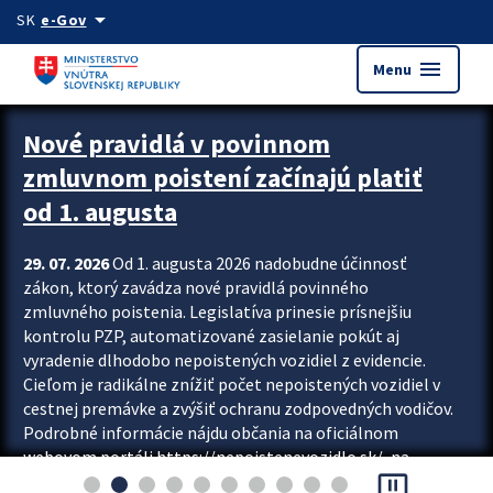
Preskocit na hlavný obsah
arrow_drop_down
SK
e-Gov
menu
Menu
Zastavit automatický posun upútavok
Nové pravidlá v povinnom
zmluvnom poistení začínajú platiť
od 1. augusta
29. 07. 2026
Od 1. augusta 2026 nadobudne účinnosť
zákon, ktorý zavádza nové pravidlá povinného
zmluvného poistenia. Legislatíva prinesie prísnejšiu
kontrolu PZP, automatizované zasielanie pokút aj
vyradenie dlhodobo nepoistených vozidiel z evidencie.
Cieľom je radikálne znížiť počet nepoistených vozidiel v
cestnej premávke a zvýšiť ochranu zodpovedných vodičov.
Podrobné informácie nájdu občania na oficiálnom
webovom portáli https://nepoistenevozidlo.sk/, na
pause_presentation
ktorom od augusta pribudne aj možnosť overiť si...