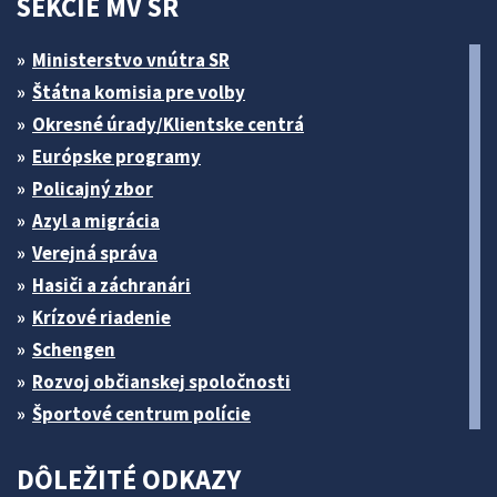
SEKCIE MV SR
Ministerstvo vnútra SR
Štátna komisia pre volby
Okresné úrady/Klientske centrá
Európske programy
Policajný zbor
Azyl a migrácia
Verejná správa
Hasiči a záchranári
Krízové riadenie
Schengen
Rozvoj občianskej spoločnosti
Športové centrum polície
DÔLEŽITÉ ODKAZY