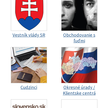
Vestník vlády SR
Obchodovanie s
ľuďmi
Cudzinci
Okresné úrady /
Klientske centrá