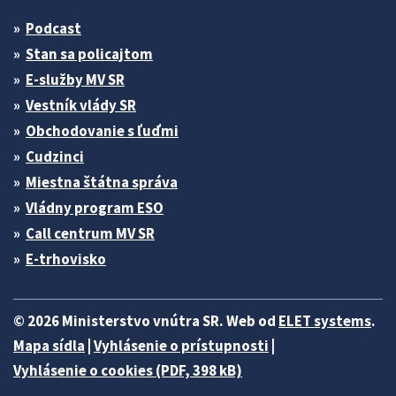
Podcast
Stan sa policajtom
E-služby MV SR
Vestník vlády SR
Obchodovanie s ľuďmi
Cudzinci
Miestna štátna správa
Vládny program ESO
Call centrum MV SR
E-trhovisko
© 2026 Ministerstvo vnútra SR. Web od
ELET systems
.
Mapa sídla
|
Vyhlásenie o prístupnosti
|
Vyhlásenie o cookies (PDF, 398 kB)