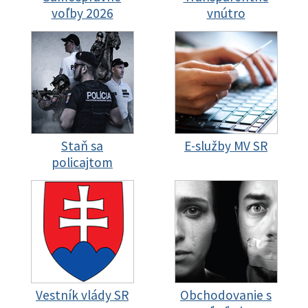
voľby 2026
vnútro
Staň sa
E-služby MV SR
policajtom
Vestník vlády SR
Obchodovanie s