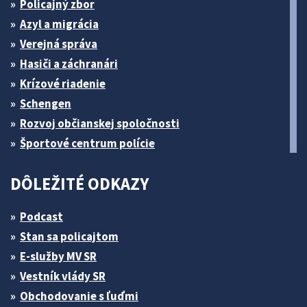
Policajný zbor
Azyl a migrácia
Verejná správa
Hasiči a záchranári
Krízové riadenie
Schengen
Rozvoj občianskej spoločnosti
Športové centrum polície
DÔLEŽITÉ ODKAZY
Podcast
Stan sa policajtom
E-služby MV SR
Vestník vlády SR
Obchodovanie s ľuďmi