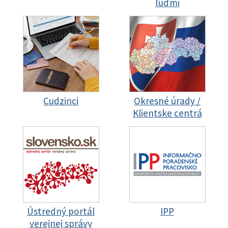
ľuďmi
Cudzinci
Okresné úrady /
Klientske centrá
Ústredný portál
IPP
verejnej správy