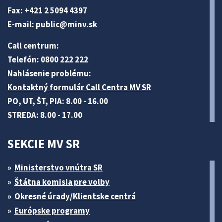
Fax: +421 2 5094 4397
E-mail:
public@minv
.sk
Call centrum:
Telefón: 0800 222 222
Nahlásenie problému:
Kontaktný formulár Call Centra MV SR
PO, UT, ŠT, PIA: 8.00 - 16.00
STREDA: 8.00 - 17.00
SEKCIE MV SR
Ministerstvo vnútra SR
Štátna komisia pre volby
Okresné úrady/Klientske centrá
Európske programy