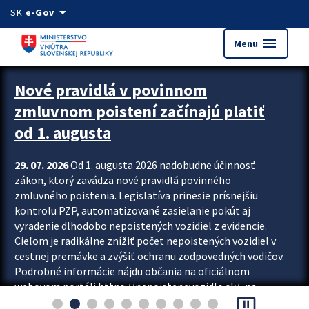
Preskocit na hlavný obsah
arrow_drop_down
SK
e-Gov
menu
Menu
Zastavit automatický posun upútavok
Nové pravidlá v povinnom
zmluvnom poistení začínajú platiť
od 1. augusta
29. 07. 2026
Od 1. augusta 2026 nadobudne účinnosť
zákon, ktorý zavádza nové pravidlá povinného
zmluvného poistenia. Legislatíva prinesie prísnejšiu
kontrolu PZP, automatizované zasielanie pokút aj
vyradenie dlhodobo nepoistených vozidiel z evidencie.
Cieľom je radikálne znížiť počet nepoistených vozidiel v
cestnej premávke a zvýšiť ochranu zodpovedných vodičov.
Podrobné informácie nájdu občania na oficiálnom
webovom portáli https://nepoistenevozidlo.sk/, na
pause_presentation
ktorom od augusta pribudne aj možnosť overiť si...