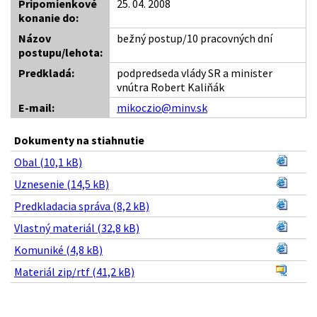
Pripomienkové
25. 04. 2008
konanie do:
Názov
bežný postup/10 pracovných dní
postupu/lehota:
Predkladá:
podpredseda vlády SR a minister
vnútra Robert Kaliňák
E-mail:
mikoczio@minv.sk
Dokumenty na stiahnutie
Obal (10,1 kB)
Uznesenie (14,5 kB)
Predkladacia správa (8,2 kB)
Vlastný materiál (32,8 kB)
Komuniké (4,8 kB)
Materiál zip/rtf (41,2 kB)