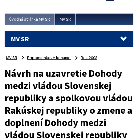
Viac
Úvodná stránka MV SR
MV SR
MV SR
MV SR
Pripomienkové konanie
Rok 2008
Návrh na uzavretie Dohody
medzi vládou Slovenskej
republiky a spolkovou vládou
Rakúskej republiky o zmene a
doplnení Dohody medzi
vládou Slovenskej republiky