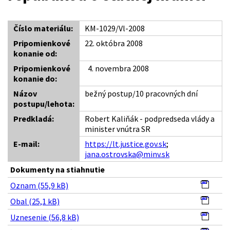
Číslo materiálu:
KM-1029/Vl-2008
Pripomienkové
22. októbra 2008
konanie od:
Pripomienkové
4. novembra 2008
konanie do:
Názov
bežný postup/10 pracovných dní
postupu/lehota:
Predkladá:
Robert Kaliňák - podpredseda vlády a
minister vnútra SR
E-mail:
https://lt.justice.gov.sk
;
jana.ostrovska@minv.sk
Dokumenty na stiahnutie
Oznam (55,9 kB)
Obal (25,1 kB)
Uznesenie (56,8 kB)