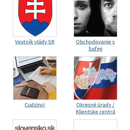
Vestník vlády SR
Obchodovanie s
ľuďmi
Cudzinci
Okresné úrady /
Klientske centrá