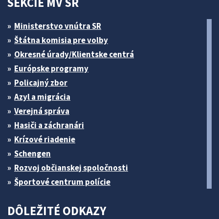
SEKCIE MV SR
Ministerstvo vnútra SR
Štátna komisia pre volby
Okresné úrady/Klientske centrá
Európske programy
Policajný zbor
Azyl a migrácia
Verejná správa
Hasiči a záchranári
Krízové riadenie
Schengen
Rozvoj občianskej spoločnosti
Športové centrum polície
DÔLEŽITÉ ODKAZY