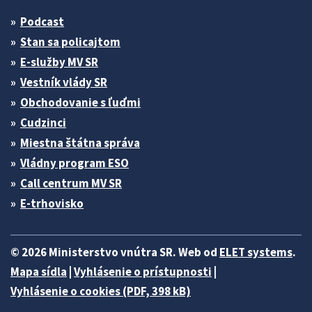
Podcast
Stan sa policajtom
E-služby MV SR
Vestník vlády SR
Obchodovanie s ľuďmi
Cudzinci
Miestna štátna správa
Vládny program ESO
Call centrum MV SR
E-trhovisko
© 2026 Ministerstvo vnútra SR. Web od
ELET systems
.
Mapa sídla
|
Vyhlásenie o prístupnosti
|
Vyhlásenie o cookies (PDF, 398 kB)