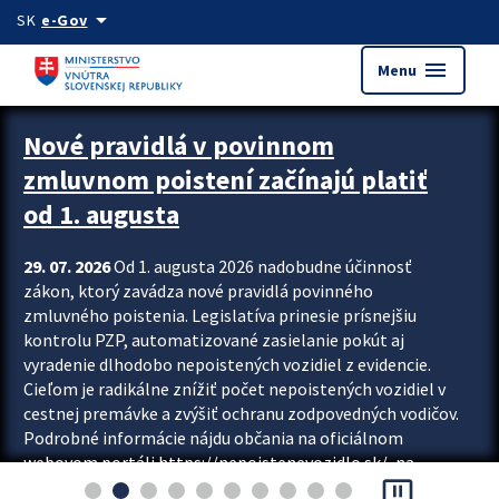
Preskocit na hlavný obsah
arrow_drop_down
SK
e-Gov
menu
Menu
Zastavit automatický posun upútavok
Nové pravidlá v povinnom
zmluvnom poistení začínajú platiť
od 1. augusta
29. 07. 2026
Od 1. augusta 2026 nadobudne účinnosť
zákon, ktorý zavádza nové pravidlá povinného
zmluvného poistenia. Legislatíva prinesie prísnejšiu
kontrolu PZP, automatizované zasielanie pokút aj
vyradenie dlhodobo nepoistených vozidiel z evidencie.
Cieľom je radikálne znížiť počet nepoistených vozidiel v
cestnej premávke a zvýšiť ochranu zodpovedných vodičov.
Podrobné informácie nájdu občania na oficiálnom
webovom portáli https://nepoistenevozidlo.sk/, na
pause_presentation
ktorom od augusta pribudne aj možnosť overiť si...