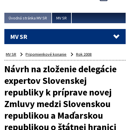
Viac
Úvodná stránka MV SR
MV SR
MV SR
MV SR
Pripomienkové konanie
Rok 2008
Návrh na zloženie delegácie
expertov Slovenskej
republiky k príprave novej
Zmluvy medzi Slovenskou
republikou a Maďarskou
republikou o štátnej hranici