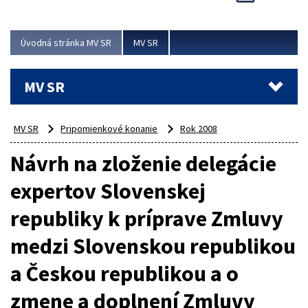
Viac
Úvodná stránka MV SR
MV SR
MV SR
MV SR
Pripomienkové konanie
Rok 2008
Návrh na zloženie delegácie
expertov Slovenskej
republiky k príprave Zmluvy
medzi Slovenskou republikou
a Českou republikou a o
zmene a doplnení Zmluvy