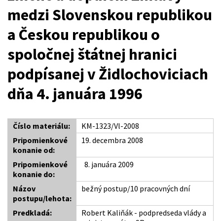
medzi Slovenskou republikou
a Českou republikou o
spoločnej štátnej hranici
podpísanej v Židlochoviciach
dňa 4. januára 1996
Číslo materiálu:
KM-1323/Vl-2008
Pripomienkové
19. decembra 2008
konanie od:
Pripomienkové
8. januára 2009
konanie do:
Názov
bežný postup/10 pracovných dní
postupu/lehota:
Predkladá:
Robert Kaliňák - podpredseda vlády a