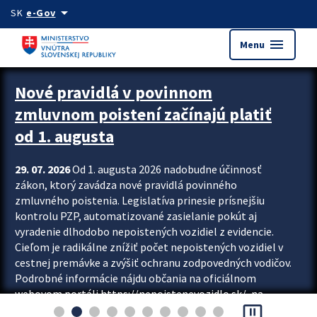
Preskocit na hlavný obsah
arrow_drop_down
SK
e-Gov
menu
Menu
Zastavit automatický posun upútavok
Nové pravidlá v povinnom
zmluvnom poistení začínajú platiť
od 1. augusta
29. 07. 2026
Od 1. augusta 2026 nadobudne účinnosť
zákon, ktorý zavádza nové pravidlá povinného
zmluvného poistenia. Legislatíva prinesie prísnejšiu
kontrolu PZP, automatizované zasielanie pokút aj
vyradenie dlhodobo nepoistených vozidiel z evidencie.
Cieľom je radikálne znížiť počet nepoistených vozidiel v
cestnej premávke a zvýšiť ochranu zodpovedných vodičov.
Podrobné informácie nájdu občania na oficiálnom
webovom portáli https://nepoistenevozidlo.sk/, na
pause_presentation
ktorom od augusta pribudne aj možnosť overiť si...