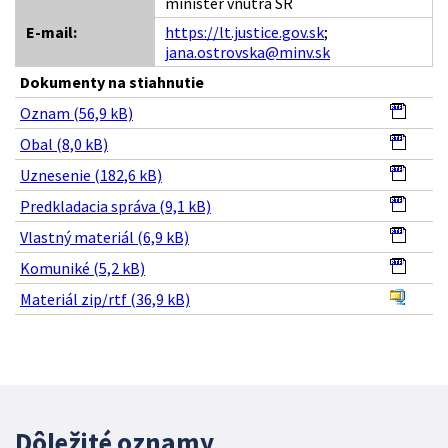
minister vnútra SR
E-mail:
https://lt.justice.gov.sk
;
jana.ostrovska@minv.sk
Dokumenty na stiahnutie
Oznam (56,9 kB)
Obal (8,0 kB)
Uznesenie (182,6 kB)
Predkladacia správa (9,1 kB)
Vlastný materiál (6,9 kB)
Komuniké (5,2 kB)
Materiál zip/rtf (36,9 kB)
Dôležité oznamy