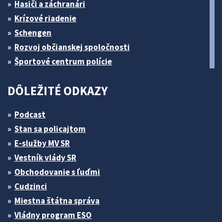
Hasiči a záchranári
Krízové riadenie
Schengen
Rozvoj občianskej spoločnosti
Športové centrum polície
DÔLEŽITÉ ODKAZY
Podcast
Stan sa policajtom
E-služby MV SR
Vestník vlády SR
Obchodovanie s ľuďmi
Cudzinci
Miestna štátna správa
Vládny program ESO