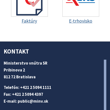
Faktúry
E-trhovisko
KONTAKT
Ministerstvo vnútra SR
Pribinova 2
812 72 Bratislava
Telefón: +421 2 5094 1111
Fax: +421 2 5094 4397
E-mail:
public@minv
.sk