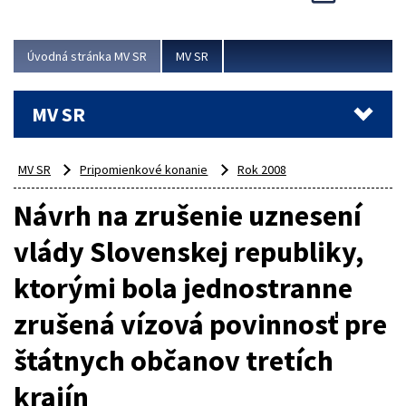
Viac
Úvodná stránka MV SR
MV SR
MV SR
MV SR
Pripomienkové konanie
Rok 2008
Návrh na zrušenie uznesení
vlády Slovenskej republiky,
ktorými bola jednostranne
zrušená vízová povinnosť pre
štátnych občanov tretích
krajín