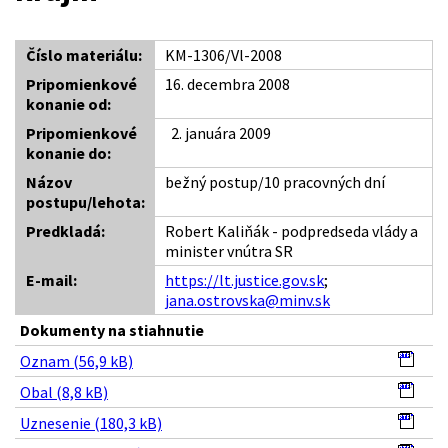
Číslo materiálu:
KM-1306/Vl-2008
Pripomienkové
16. decembra 2008
konanie od:
Pripomienkové
2. januára 2009
konanie do:
Názov
bežný postup/10 pracovných dní
postupu/lehota:
Predkladá:
Robert Kaliňák - podpredseda vlády a
minister vnútra SR
E-mail:
https://lt.justice.gov.sk
;
jana.ostrovska@minv.sk
Dokumenty na stiahnutie
Oznam (56,9 kB)
Obal (8,8 kB)
Uznesenie (180,3 kB)