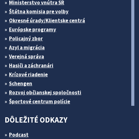
Ministerstvo vnútra SR
Štátna komisia pre volby
Okresné úrady/Klientske centrá
Európske programy
Policajný zbor
Azyl a migrácia
Verejná správa
Hasiči a záchranári
Krízové riadenie
Schengen
Rozvoj občianskej spoločnosti
Športové centrum polície
DÔLEŽITÉ ODKAZY
Podcast