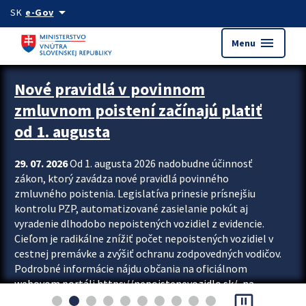
Preskocit na hlavný obsah
arrow_drop_down
SK
e-Gov
menu
Menu
Zastavit automatický posun upútavok
Nové pravidlá v povinnom
zmluvnom poistení začínajú platiť
od 1. augusta
29. 07. 2026
Od 1. augusta 2026 nadobudne účinnosť
zákon, ktorý zavádza nové pravidlá povinného
zmluvného poistenia. Legislatíva prinesie prísnejšiu
kontrolu PZP, automatizované zasielanie pokút aj
vyradenie dlhodobo nepoistených vozidiel z evidencie.
Cieľom je radikálne znížiť počet nepoistených vozidiel v
cestnej premávke a zvýšiť ochranu zodpovedných vodičov.
Podrobné informácie nájdu občania na oficiálnom
webovom portáli https://nepoistenevozidlo.sk/, na
pause_presentation
ktorom od augusta pribudne aj možnosť overiť si...