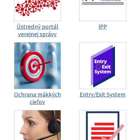
Ústredný portál
IPP
verejnej správy
Ochrana mäkkých
Entry/Exit System
cieľov