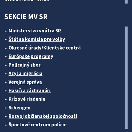
SEKCIE MV SR
Ministerstvo vnútra SR
Štátna komisia pre volby
Okresné úrady/Klientske centrá
Európske programy
Policajný zbor
Azyl a migrácia
Verejná správa
Hasiči a záchranári
Krízové riadenie
Schengen
Rozvoj občianskej spoločnosti
Športové centrum polície