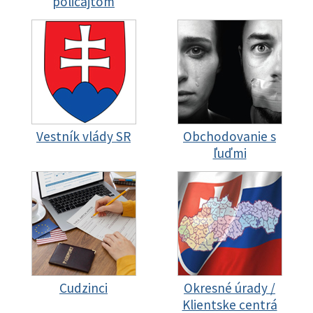
policajtom
Vestník vlády SR
Obchodovanie s
ľuďmi
Cudzinci
Okresné úrady /
Klientske centrá