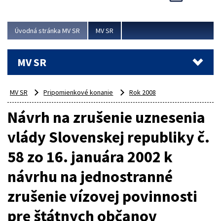
Viac
Úvodná stránka MV SR
MV SR
MV SR
MV SR
Pripomienkové konanie
Rok 2008
Návrh na zrušenie uznesenia
vlády Slovenskej republiky č.
58 zo 16. januára 2002 k
návrhu na jednostranné
zrušenie vízovej povinnosti
pre štátnych občanov