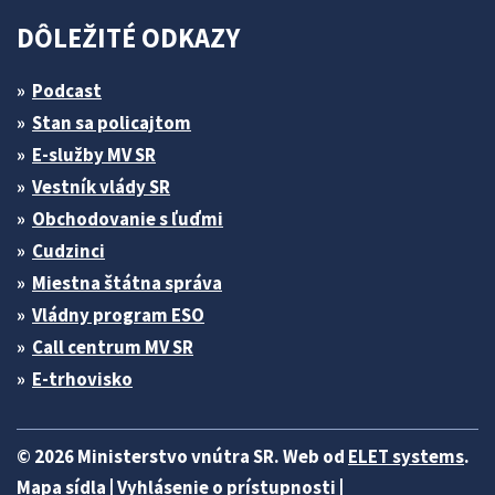
DÔLEŽITÉ ODKAZY
Podcast
Stan sa policajtom
E-služby MV SR
Vestník vlády SR
Obchodovanie s ľuďmi
Cudzinci
Miestna štátna správa
Vládny program ESO
Call centrum MV SR
E-trhovisko
© 2026 Ministerstvo vnútra SR. Web od
ELET systems
.
Mapa sídla
|
Vyhlásenie o prístupnosti
|