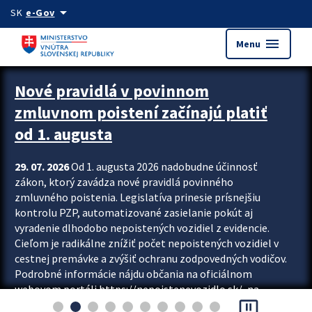
Preskocit na hlavný obsah
arrow_drop_down
SK
e-Gov
menu
Menu
Zastavit automatický posun upútavok
Nové pravidlá v povinnom
zmluvnom poistení začínajú platiť
od 1. augusta
29. 07. 2026
Od 1. augusta 2026 nadobudne účinnosť
zákon, ktorý zavádza nové pravidlá povinného
zmluvného poistenia. Legislatíva prinesie prísnejšiu
kontrolu PZP, automatizované zasielanie pokút aj
vyradenie dlhodobo nepoistených vozidiel z evidencie.
Cieľom je radikálne znížiť počet nepoistených vozidiel v
cestnej premávke a zvýšiť ochranu zodpovedných vodičov.
Podrobné informácie nájdu občania na oficiálnom
webovom portáli https://nepoistenevozidlo.sk/, na
pause_presentation
ktorom od augusta pribudne aj možnosť overiť si...