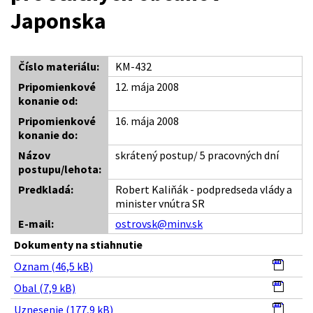
Japonska
Číslo materiálu:
KM-432
Pripomienkové
12. mája 2008
konanie od:
Pripomienkové
16. mája 2008
konanie do:
Názov
skrátený postup/ 5 pracovných dní
postupu/lehota:
Predkladá:
Robert Kaliňák - podpredseda vlády a
minister vnútra SR
E-mail:
ostrovsk@minv.sk
Dokumenty na stiahnutie
Oznam (46,5 kB)
Obal (7,9 kB)
Uznesenie (177,9 kB)