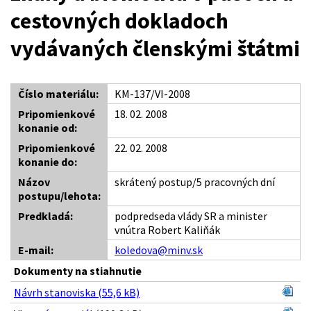
cestovných dokladoch
vydávaných členskými štátmi
Číslo materiálu:
KM-137/VI-2008
Pripomienkové
18. 02. 2008
konanie od:
Pripomienkové
22. 02. 2008
konanie do:
Názov
skrátený postup/5 pracovných dní
postupu/lehota:
Predkladá:
podpredseda vlády SR a minister
vnútra Robert Kaliňák
E-mail:
koledova@minv.sk
Dokumenty na stiahnutie
Návrh stanoviska (55,6 kB)