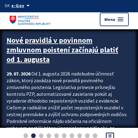
Preskocit na hlavný obsah
arrow_drop_down
SK
e-Gov
menu
Menu
Zastavit automatický posun upútavok
Nové pravidlá v povinnom
zmluvnom poistení začínajú platiť
od 1. augusta
29. 07. 2026
Od 1. augusta 2026 nadobudne účinnosť
zákon, ktorý zavádza nové pravidlá povinného
zmluvného poistenia. Legislatíva prinesie prísnejšiu
kontrolu PZP, automatizované zasielanie pokút aj
vyradenie dlhodobo nepoistených vozidiel z evidencie.
Cieľom je radikálne znížiť počet nepoistených vozidiel v
cestnej premávke a zvýšiť ochranu zodpovedných vodičov.
Podrobné informácie nájdu občania na oficiálnom
webovom portáli https://nepoistenevozidlo.sk/, na
pause_presentation
ktorom od augusta pribudne aj možnosť overiť si...