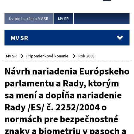
Viac
Úvodná stránka MV SR
MV SR
MV SR
MV SR
Pripomienkové konanie
Rok 2008
Návrh nariadenia Európskeho
parlamentu a Rady, ktorým
sa mení a dopĺňa nariadenie
Rady /ES/ č. 2252/2004 o
normách pre bezpečnostné
znaky a biometriu v pasoch a