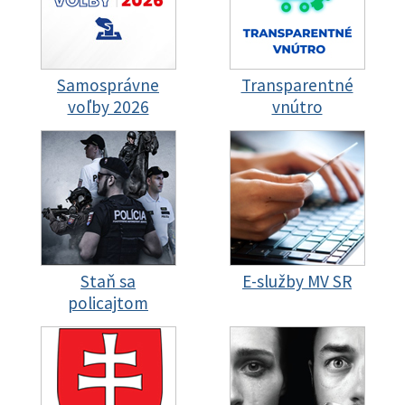
Samosprávne
Transparentné
voľby 2026
vnútro
Staň sa
E-služby MV SR
policajtom