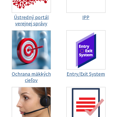
Ústredný portál
IPP
verejnej správy
Ochrana mäkkých
Entry/Exit System
cieľov