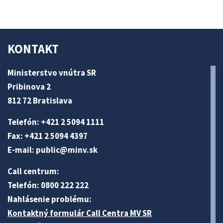
KONTAKT
Ministerstvo vnútra SR
Pribinova 2
812 72 Bratislava
Telefón: +421 2 5094 1111
Fax: +421 2 5094 4397
E-mail:
public@minv
.sk
Call centrum:
Telefón: 0800 222 222
Nahlásenie problému:
Kontaktný formulár Call Centra MV SR