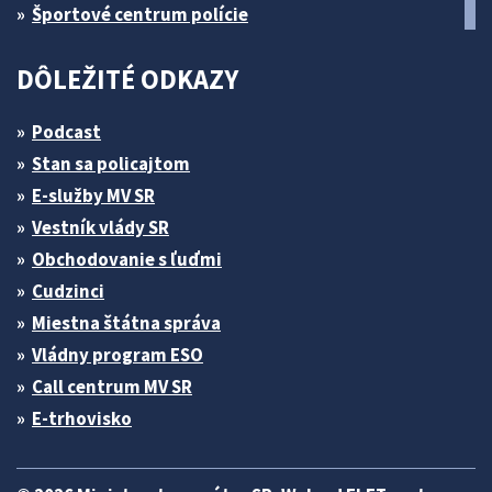
Športové centrum polície
DÔLEŽITÉ ODKAZY
Podcast
Stan sa policajtom
E-služby MV SR
Vestník vlády SR
Obchodovanie s ľuďmi
Cudzinci
Miestna štátna správa
Vládny program ESO
Call centrum MV SR
E-trhovisko