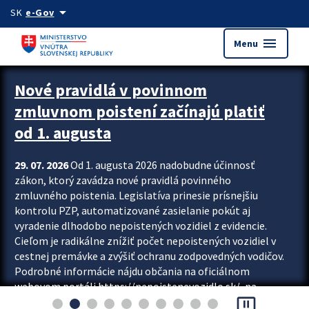
Preskocit na hlavný obsah
arrow_drop_down
SK
e-Gov
menu
Menu
Zastavit automatický posun upútavok
Nové pravidlá v povinnom
zmluvnom poistení začínajú platiť
od 1. augusta
29. 07. 2026
Od 1. augusta 2026 nadobudne účinnosť
zákon, ktorý zavádza nové pravidlá povinného
zmluvného poistenia. Legislatíva prinesie prísnejšiu
kontrolu PZP, automatizované zasielanie pokút aj
vyradenie dlhodobo nepoistených vozidiel z evidencie.
Cieľom je radikálne znížiť počet nepoistených vozidiel v
cestnej premávke a zvýšiť ochranu zodpovedných vodičov.
Podrobné informácie nájdu občania na oficiálnom
webovom portáli https://nepoistenevozidlo.sk/, na
pause_presentation
ktorom od augusta pribudne aj možnosť overiť si...