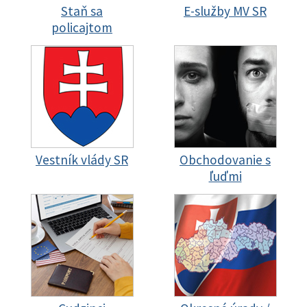
Staň sa
E-služby MV SR
policajtom
Vestník vlády SR
Obchodovanie s
ľuďmi