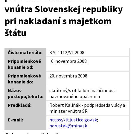
vnútra Slovenskej republiky
pri nakladaní s majetkom
štátu
Číslo materiálu:
KM-1112/Vl-2008
Pripomienkové
6. novembra 2008
konanie od:
Pripomienkové
20. novembra 2008
konanie do:
Názov
skrátený/s ohľadom na účinnosť
postupu/lehota:
navrhovaného opatrenia
Predkladá:
Robert Kaliňák - podpredseda vlády a
minister vnútra SR
E-mail:
https://lt.justice.gov.sk
;
harustak@minv.sk