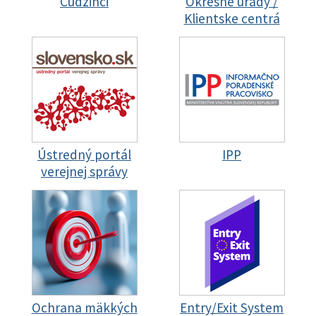
Cudzinci
Okresné úrady /
Klientske centrá
Ústredný portál
IPP
verejnej správy
Ochrana mäkkých
Entry/Exit System