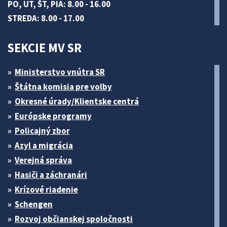
PO, UT, ŠT, PIA: 8.00 - 16.00
STREDA: 8.00 - 17.00
SEKCIE MV SR
Ministerstvo vnútra SR
Štátna komisia pre volby
Okresné úrady/Klientske centrá
Európske programy
Policajný zbor
Azyl a migrácia
Verejná správa
Hasiči a záchranári
Krízové riadenie
Schengen
Rozvoj občianskej spoločnosti