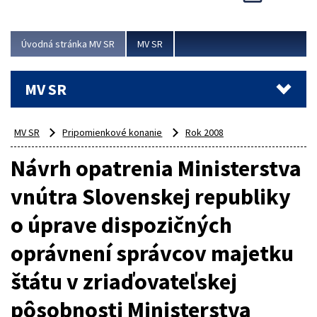
Viac
Úvodná stránka MV SR
MV SR
MV SR
MV SR
Pripomienkové konanie
Rok 2008
Návrh opatrenia Ministerstva
vnútra Slovenskej republiky
o úprave dispozičných
oprávnení správcov majetku
štátu v zriaďovateľskej
pôsobnosti Ministerstva