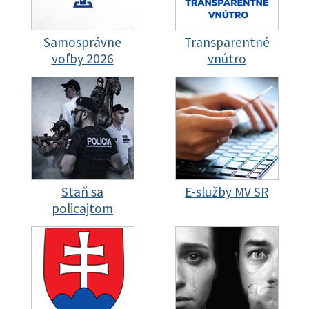
Samosprávne
Transparentné
voľby 2026
vnútro
Staň sa
E-služby MV SR
policajtom