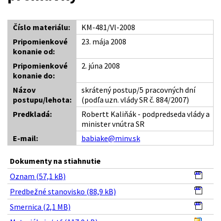
Číslo materiálu:
KM-481/Vl-2008
Pripomienkové
23. mája 2008
konanie od:
Pripomienkové
2. júna 2008
konanie do:
Názov
skrátený postup/5 pracovných dní
postupu/lehota:
(podľa uzn. vlády SR č. 884/2007)
Predkladá:
Robertt Kaliňák - podpredseda vlády a
minister vnútra SR
E-mail:
babiake@minv.sk
Dokumenty na stiahnutie
Oznam (57,1 kB)
Predbežné stanovisko (88,9 kB)
Smernica (2,1 MB)