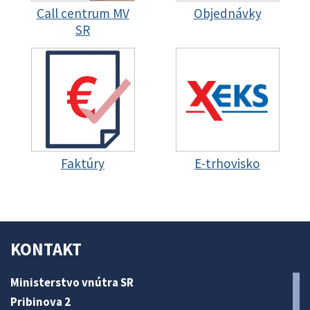
Call centrum MV
Objednávky
SR
Faktúry
E-trhovisko
KONTAKT
Ministerstvo vnútra SR
Pribinova 2