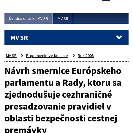
Viac
Úvodná stránka MV SR
MV SR
MV SR
MV SR
Pripomienkové konanie
Rok 2008
Návrh smernice Európskeho
parlamentu a Rady, ktoru sa
zjednodušuje cezhraničné
presadzovanie pravidiel v
oblasti bezpečnosti cestnej
premávky