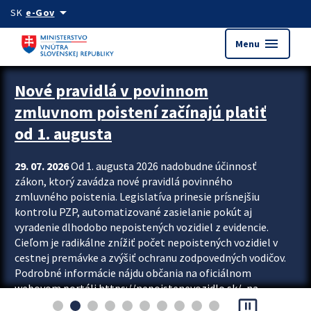
Preskocit na hlavný obsah
arrow_drop_down
SK
e-Gov
menu
Menu
Zastavit automatický posun upútavok
Nové pravidlá v povinnom
zmluvnom poistení začínajú platiť
od 1. augusta
29. 07. 2026
Od 1. augusta 2026 nadobudne účinnosť
zákon, ktorý zavádza nové pravidlá povinného
zmluvného poistenia. Legislatíva prinesie prísnejšiu
kontrolu PZP, automatizované zasielanie pokút aj
vyradenie dlhodobo nepoistených vozidiel z evidencie.
Cieľom je radikálne znížiť počet nepoistených vozidiel v
cestnej premávke a zvýšiť ochranu zodpovedných vodičov.
Podrobné informácie nájdu občania na oficiálnom
webovom portáli https://nepoistenevozidlo.sk/, na
pause_presentation
ktorom od augusta pribudne aj možnosť overiť si...