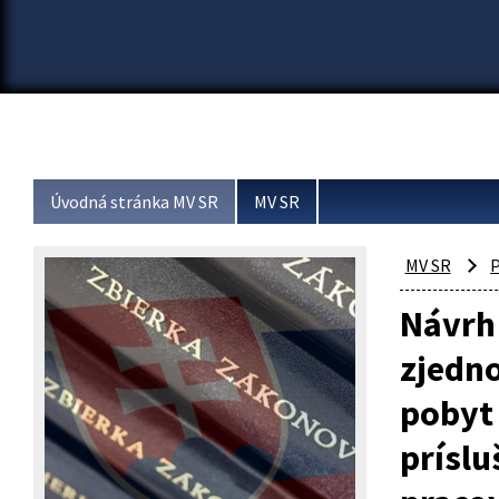
Úvodná stránka MV SR
MV SR
MV SR
P
Návrh
zjedno
pobyt 
príslu