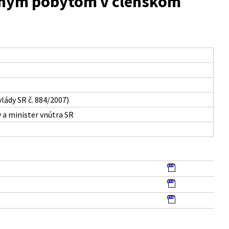
neným pobytom v členskom
lády SR č. 884/2007)
 a minister vnútra SR