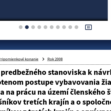
pause_presentation
ripomienkové konanie
Rok 2008
 predbežného stanoviska k návr
tenom postupe vybavovania žiad
a na prácu na území členského 
šníkov tretích krajín a o spoloč