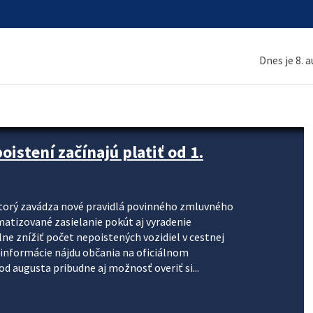
Dnes je 8. 
stení začínajú platiť od 1.
torý zavádza nové pravidlá povinného zmluvného
omatizované zasielanie pokút aj vyradenie
lne znížiť počet nepoistených vozidiel v cestnej
informácie nájdu občania na oficiálnom
 augusta pribudne aj možnosť overiť si...