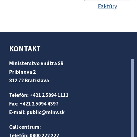
Faktúry
KONTAKT
Ministerstvo vnútra SR
Pribinova 2
812 72 Bratislava
Telefón: +421 2 5094 1111
Fax: +421 2 5094 4397
E-mail:
public@minv
.sk
Call centrum:
Telefón: 0800 222 222