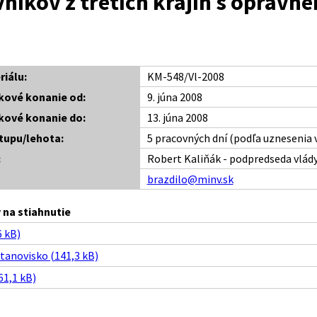
níkov z tretích krajín s opráv
riálu:
KM-548/Vl-2008
kové konanie od:
9. júna 2008
kové konanie do:
13. júna 2008
tupu/lehota:
5 pracovných dní (podľa uznesenia v
:
Robert Kaliňák - podpredseda vlády
brazdilo@minv.sk
na stiahnutie
 kB)
tanovisko (141,3 kB)
61,1 kB)