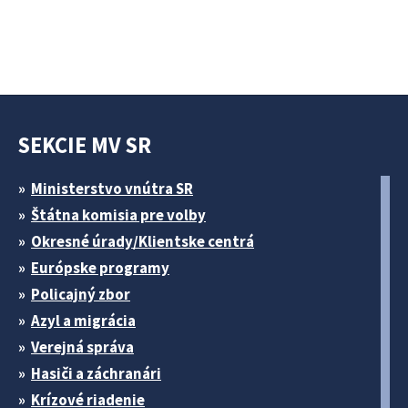
SEKCIE MV SR
Ministerstvo vnútra SR
Štátna komisia pre volby
Okresné úrady/Klientske centrá
Európske programy
Policajný zbor
Azyl a migrácia
Verejná správa
Hasiči a záchranári
Krízové riadenie