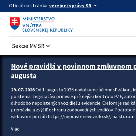
Preskocit na hlavný obsah
arrow_drop_down
verejnej správy SR
Oficiálna stránka
Sekcie MV SR
keyboard_arrow_down
Zastavit automatický posun upútavok
Nové pravidlá v povinnom zmluvnom poi
augusta
29. 07. 2026
Od 1. augusta 2026 nadobudne účinnosť zákon, k
poistenia. Legislatíva prinesie prísnejšiu kontrolu PZP, aut
dlhodobo nepoistených vozidiel z evidencie. Cieľom je radiká
premávke a zvýšiť ochranu zodpovedných vodičov. Podrobné 
webovom portáli https://nepoistenevozidlo.sk/, na ktorom od
Viac