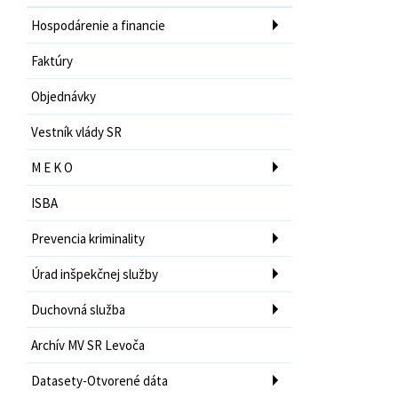
Hospodárenie a financie
Faktúry
Objednávky
Vestník vlády SR
M E K O
ISBA
Prevencia kriminality
Úrad inšpekčnej služby
Duchovná služba
Archív MV SR Levoča
Datasety-Otvorené dáta