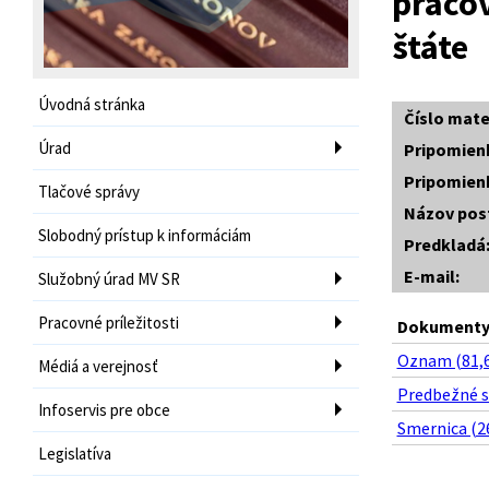
pracov
štáte
Úvodná stránka
Číslo mate
Úrad
Pripomien
Pripomien
Tlačové správy
Názov pos
Slobodný prístup k informáciám
Predkladá
E-mail:
Služobný úrad MV SR
Pracovné príležitosti
Dokumenty 
Oznam (81,6
Médiá a verejnosť
Predbežné s
Infoservis pre obce
Smernica (2
Legislatíva