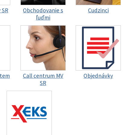
y SR
Obchodovanie s
Cudzinci
ľuďmi
stem
Call centrum MV
Objednávky
SR