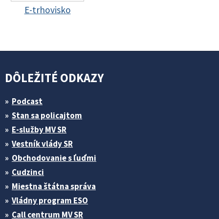
E-trhovisko
DÔLEŽITÉ ODKAZY
Podcast
Stan sa policajtom
E-služby MV SR
Vestník vlády SR
Obchodovanie s ľuďmi
Cudzinci
Miestna štátna správa
Vládny program ESO
Call centrum MV SR