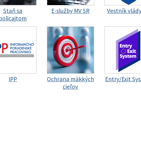
Staň sa
E-služby MV SR
Vestník vlád
policajtom
IPP
Ochrana mäkkých
Entry/Exit Sy
cieľov