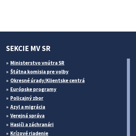
SEKCIE MV SR
Ministerstvo vnútra SR
Štátna komisia pre volby
Okresné úrady/Klientske centrá
Európske programy
Policajný zbor
Azyl a migrácia
Verejná správa
Hasiči a záchranári
Krízové riadenie