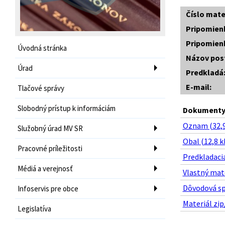
Číslo mate
Pripomien
Pripomien
Úvodná stránka
Názov pos
Úrad
Predkladá
E-mail:
Tlačové správy
Slobodný prístup k informáciám
Dokumenty 
Oznam (32,9
Služobný úrad MV SR
Obal (12,8 k
Pracovné príležitosti
Predkladacia
Médiá a verejnosť
Vlastný mate
Dôvodová sp
Infoservis pre obce
Materiál zip
Legislatíva