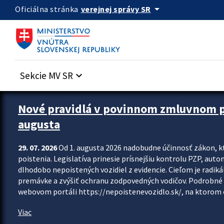
Preskocit na hlavný obsah
arrow_drop_down
verejnej správy SR
Oficiálna stránka
Sekcie MV SR
keyboard_arrow_down
Zastavit automatický posun upútavok
Nové pravidlá v povinnom zmluvnom poi
augusta
29. 07. 2026
Od 1. augusta 2026 nadobudne účinnosť zákon, k
poistenia. Legislatíva prinesie prísnejšiu kontrolu PZP, aut
dlhodobo nepoistených vozidiel z evidencie. Cieľom je radiká
premávke a zvýšiť ochranu zodpovedných vodičov. Podrobné 
webovom portáli https://nepoistenevozidlo.sk/, na ktorom od
Viac