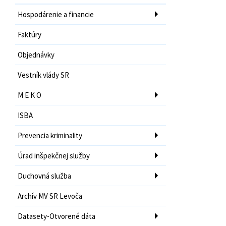
Hospodárenie a financie
Faktúry
Objednávky
Vestník vlády SR
M E K O
ISBA
Prevencia kriminality
Úrad inšpekčnej služby
Duchovná služba
Archív MV SR Levoča
Datasety-Otvorené dáta