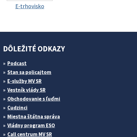
E-trhovisko
DÔLEŽITÉ ODKAZY
Podcast
Stan sa policajtom
E-služby MV SR
Vestník vlády SR
Obchodovanie s ľuďmi
Cudzinci
Miestna štátna správa
Vládny program ESO
Call centrum MV SR