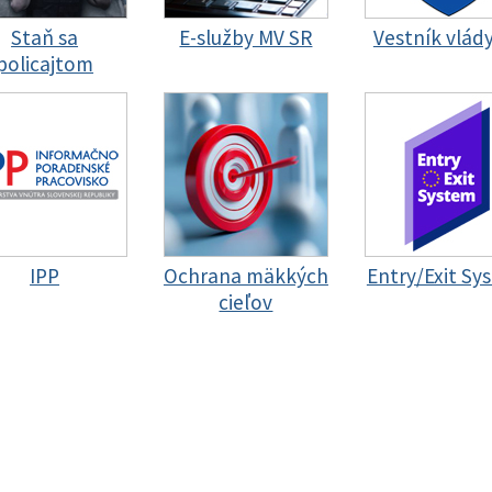
Staň sa
E-služby MV SR
Vestník vlád
policajtom
IPP
Ochrana mäkkých
Entry/Exit Sy
cieľov