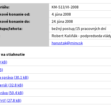
riálu:
KM-513/Vl-2008
kové konanie od:
4. júna 2008
kové konanie do:
24. júna 2008
tupu/lehota:
bežný postup/15 pracovných dní
:
Robert Kaliňák - podpredseda vlády
harustak@minv.sk
na stiahnutie
 kB)
B)
 správa (30,1 kB)
riál (32,8 kB)
ráva (50,4 kB)
/rtf (27,8 kB)