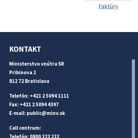
Faktúry
KONTAKT
Ministerstvo vnútra SR
Pribinova 2
812 72 Bratislava
Telefón: +421 2 5094 1111
Fax: +421 2 5094 4397
E-mail:
public@minv
.sk
Call centrum:
Telefón: 0800 222 222