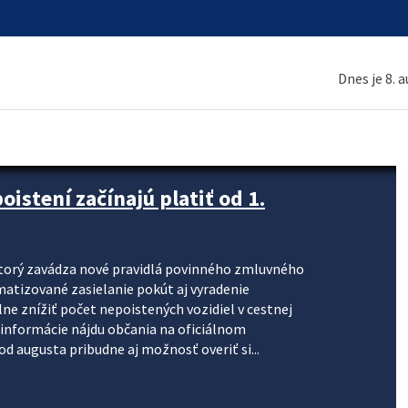
Dnes je 8. 
stení začínajú platiť od 1.
torý zavádza nové pravidlá povinného zmluvného
omatizované zasielanie pokút aj vyradenie
lne znížiť počet nepoistených vozidiel v cestnej
informácie nájdu občania na oficiálnom
 augusta pribudne aj možnosť overiť si...