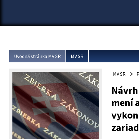
Úvodná stránka MV SR
MV SR
MV SR
P
Návrh 
mení a
vykoná
zariad