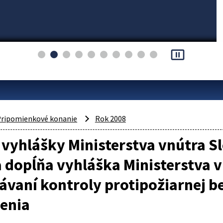
pause_presentation
ripomienkové konanie
Rok 2008
vyhlášky Ministerstva vnútra Sl
 dopĺňa vyhláška Ministerstva vn
vaní kontroly protipožiarnej b
enia