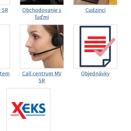
y SR
Obchodovanie s
Cudzinci
ľuďmi
stem
Call centrum MV
Objednávky
SR