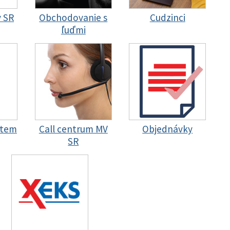
y SR
Obchodovanie s
Cudzinci
ľuďmi
stem
Call centrum MV
Objednávky
SR