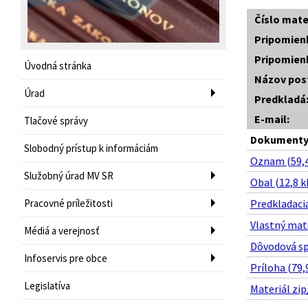
Číslo mate
Pripomien
Pripomien
Úvodná stránka
Názov pos
Úrad
Predkladá
E-mail:
Tlačové správy
Dokumenty 
Slobodný prístup k informáciám
Oznam (59,4
Služobný úrad MV SR
Obal (12,8 k
Pracovné príležitosti
Predkladacia
Vlastný mate
Médiá a verejnosť
Dôvodová sp
Infoservis pre obce
Príloha (79,
Legislatíva
Materiál zip