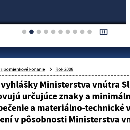
pause_presentation
ripomienkové konanie
Rok 2008
vyhlášky Ministerstva vnútra Sl
ovujú určujúce znaky a minimál
ečenie a materiálno-technické 
ení v pôsobnosti Ministerstva v