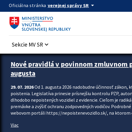
Preskocit na hlavný obsah
arrow_drop_down
verejnej správy SR
Oficiálna stránka
Sekcie MV SR
keyboard_arrow_down
Zastavit automatický posun upútavok
Nové pravidlá v povinnom zmluvnom poi
augusta
29. 07. 2026
Od 1. augusta 2026 nadobudne účinnosť zákon, k
poistenia. Legislatíva prinesie prísnejšiu kontrolu PZP, aut
dlhodobo nepoistených vozidiel z evidencie. Cieľom je radiká
premávke a zvýšiť ochranu zodpovedných vodičov. Podrobné 
webovom portáli https://nepoistenevozidlo.sk/, na ktorom od
Viac