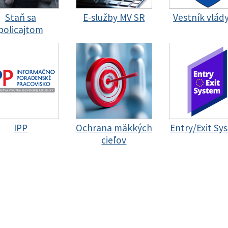
Staň sa
E-služby MV SR
Vestník vlád
policajtom
IPP
Ochrana mäkkých
Entry/Exit Sy
cieľov