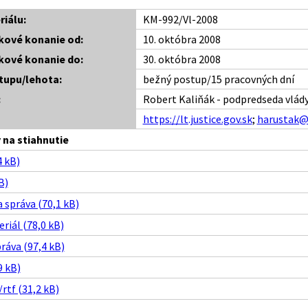
riálu:
KM-992/Vl-2008
kové konanie od:
10. októbra 2008
kové konanie do:
30. októbra 2008
tupu/lehota:
bežný postup/15 pracovných dní
:
Robert Kaliňák - podpredseda vlády
https://lt.justice.gov.sk
;
harustak@
na stiahnutie
 kB)
B)
 správa (70,1 kB)
riál (78,0 kB)
ráva (97,4 kB)
9 kB)
/rtf (31,2 kB)