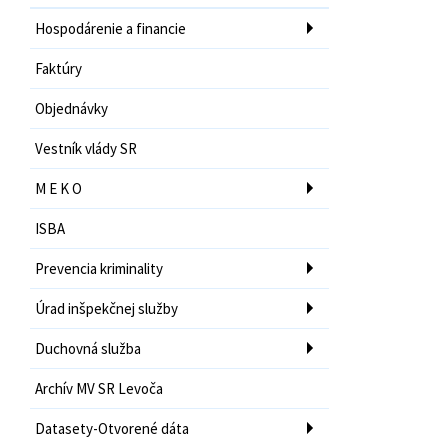
Hospodárenie a financie
Faktúry
Objednávky
Vestník vlády SR
M E K O
ISBA
Prevencia kriminality
Úrad inšpekčnej služby
Duchovná služba
Archív MV SR Levoča
Datasety-Otvorené dáta