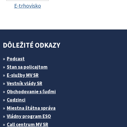
E-trhovisko
DÔLEŽITÉ ODKAZY
Podcast
Stan sa policajtom
E-služby MV SR
Vestník vlády SR
Obchodovanie s ľuďmi
Cudzinci
Miestna štátna správa
Vládny program ESO
Call centrum MV SR