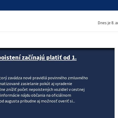
Dnes je 8. 
stení začínajú platiť od 1.
torý zavádza nové pravidlá povinného zmluvného
omatizované zasielanie pokút aj vyradenie
lne znížiť počet nepoistených vozidiel v cestnej
informácie nájdu občania na oficiálnom
 augusta pribudne aj možnosť overiť si...