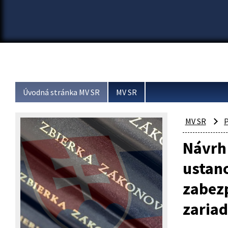
Úvodná stránka MV SR
MV SR
MV SR
P
Návrh 
ustan
zabezp
zariad