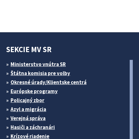
SEKCIE MV SR
Ministerstvo vnútra SR
Štátna komisia pre volby
Okresné úrady/Klientske centrá
Európske programy
Policajný zbor
Azyl a migrácia
Verejná správa
Hasiči a záchranári
Krízové riadenie