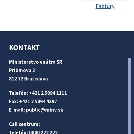
Faktúry
KONTAKT
Ministerstvo vnútra SR
Pribinova 2
812 72 Bratislava
Telefón: +421 2 5094 1111
Fax: +421 2 5094 4397
E-mail:
public@minv
.sk
Call centrum:
Telefón: 0800 222 222