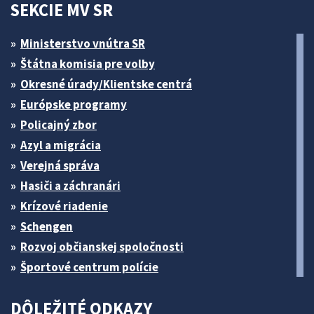
SEKCIE MV SR
Ministerstvo vnútra SR
Štátna komisia pre volby
Okresné úrady/Klientske centrá
Európske programy
Policajný zbor
Azyl a migrácia
Verejná správa
Hasiči a záchranári
Krízové riadenie
Schengen
Rozvoj občianskej spoločnosti
Športové centrum polície
DÔLEŽITÉ ODKAZY