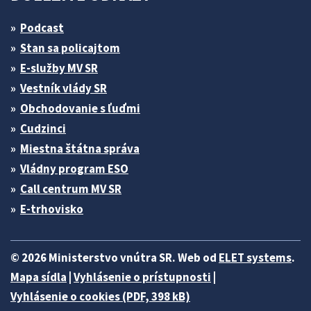
Podcast
Stan sa policajtom
E-služby MV SR
Vestník vlády SR
Obchodovanie s ľuďmi
Cudzinci
Miestna štátna správa
Vládny program ESO
Call centrum MV SR
E-trhovisko
© 2026 Ministerstvo vnútra SR. Web od
ELET systems
.
Mapa sídla
|
Vyhlásenie o prístupnosti
|
Vyhlásenie o cookies (PDF, 398 kB)