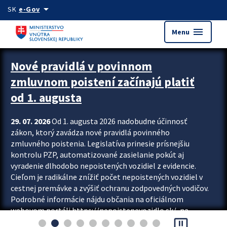
Preskocit na hlavný obsah
arrow_drop_down
SK
e-Gov
menu
Menu
Zastavit automatický posun upútavok
Nové pravidlá v povinnom
zmluvnom poistení začínajú platiť
od 1. augusta
29. 07. 2026
Od 1. augusta 2026 nadobudne účinnosť
zákon, ktorý zavádza nové pravidlá povinného
zmluvného poistenia. Legislatíva prinesie prísnejšiu
kontrolu PZP, automatizované zasielanie pokút aj
vyradenie dlhodobo nepoistených vozidiel z evidencie.
Cieľom je radikálne znížiť počet nepoistených vozidiel v
cestnej premávke a zvýšiť ochranu zodpovedných vodičov.
Podrobné informácie nájdu občania na oficiálnom
webovom portáli https://nepoistenevozidlo.sk/, na
pause_presentation
ktorom od augusta pribudne aj možnosť overiť si...