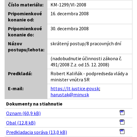
Číslo materiálu:
KM-1299/Vl-2008
Pripomienkové
16. decembra 2008
konanie od:
Pripomienkové
30. decembra 2008
konanie do:
Názov
skrátený postup/8 pracovných dní
postupu/lehota:
(nadobudnutie účinnosti zákona č.
491/2008 Z.z. od 15. 12. 2008)
Predkladá:
Robert Kaliňák - podpredseda vlády a
minister vnútra SR
E-mail:
https://lt.justice.gov.sk
;
harustak@minv.sk
Dokumenty na stiahnutie
Oznam (60,9 kB)
Obal (12,8 kB)
Predkladacia správa (13,0 kB)