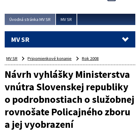
Viac
Úvodná stránka MV SR
MV SR
MV SR
MV SR
Pripomienkové konanie
Rok 2008
Návrh vyhlášky Ministerstva
vnútra Slovenskej republiky
o podrobnostiach o služobnej
rovnošate Policajného zboru
a jej vyobrazení