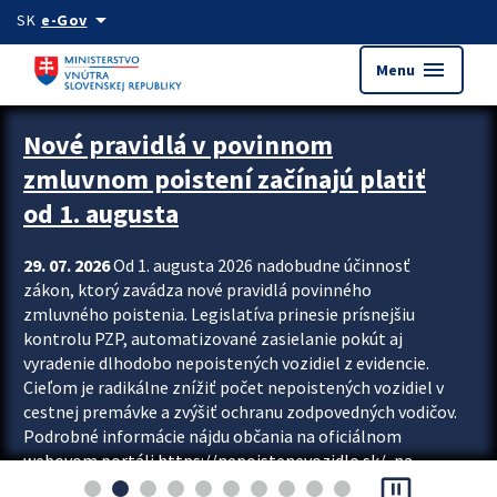
Preskocit na hlavný obsah
arrow_drop_down
SK
e-Gov
menu
Menu
Zastavit automatický posun upútavok
Nové pravidlá v povinnom
zmluvnom poistení začínajú platiť
od 1. augusta
29. 07. 2026
Od 1. augusta 2026 nadobudne účinnosť
zákon, ktorý zavádza nové pravidlá povinného
zmluvného poistenia. Legislatíva prinesie prísnejšiu
kontrolu PZP, automatizované zasielanie pokút aj
vyradenie dlhodobo nepoistených vozidiel z evidencie.
Cieľom je radikálne znížiť počet nepoistených vozidiel v
cestnej premávke a zvýšiť ochranu zodpovedných vodičov.
Podrobné informácie nájdu občania na oficiálnom
webovom portáli https://nepoistenevozidlo.sk/, na
pause_presentation
ktorom od augusta pribudne aj možnosť overiť si...