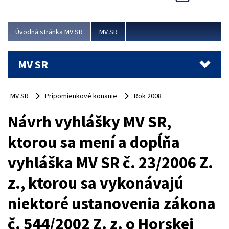
Viac
Úvodná stránka MV SR
MV SR
MV SR
MV SR
Pripomienkové konanie
Rok 2008
Návrh vyhlášky MV SR,
ktorou sa mení a dopĺňa
vyhláška MV SR č. 23/2006 Z.
z., ktorou sa vykonávajú
niektoré ustanovenia zákona
č. 544/2002 Z. z. o Horskej