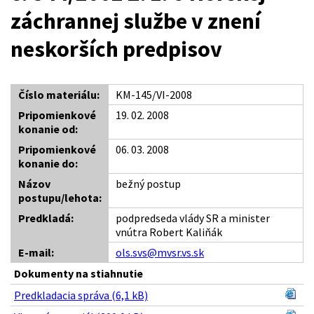
záchrannej službe v znení
neskorších predpisov
Číslo materiálu:
KM-145/VI-2008
Pripomienkové
19. 02. 2008
konanie od:
Pripomienkové
06. 03. 2008
konanie do:
Názov
bežný postup
postupu/lehota:
Predkladá:
podpredseda vlády SR a minister
vnútra Robert Kaliňák
E-mail:
ols.svs@mvsr.vs.sk
Dokumenty na stiahnutie
Predkladacia správa (6,1 kB)