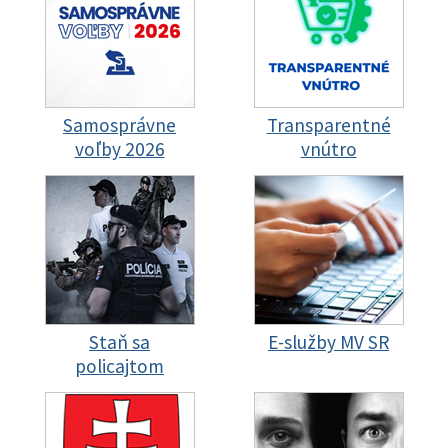
Samosprávne
Transparentné
voľby 2026
vnútro
Staň sa
E-služby MV SR
policajtom