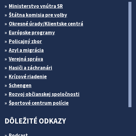
Ministerstvo vnútra SR
Štátna komisia pre volby
Okresné úrady/Klientske centrá
Európske programy
Policajný zbor
Azyl a migrácia
Verejná správa
Hasiči a záchranári
Krízové riadenie
Schengen
Rozvoj občianskej spoločnosti
Športové centrum polície
DÔLEŽITÉ ODKAZY
Podcast