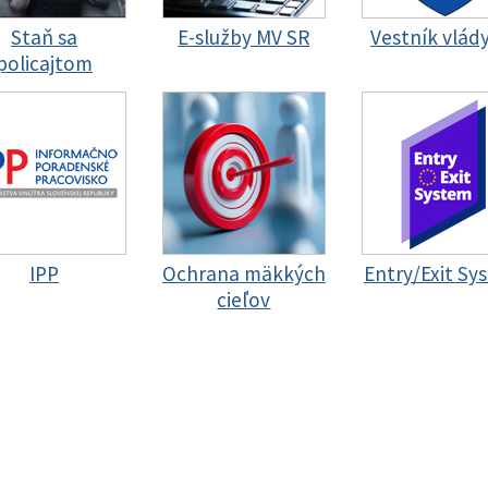
Staň sa
E-služby MV SR
Vestník vlád
policajtom
IPP
Ochrana mäkkých
Entry/Exit Sy
cieľov