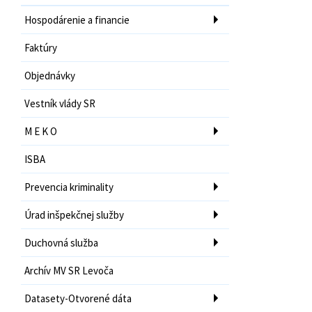
Hospodárenie a financie
Faktúry
Objednávky
Vestník vlády SR
M E K O
ISBA
Prevencia kriminality
Úrad inšpekčnej služby
Duchovná služba
Archív MV SR Levoča
Datasety-Otvorené dáta