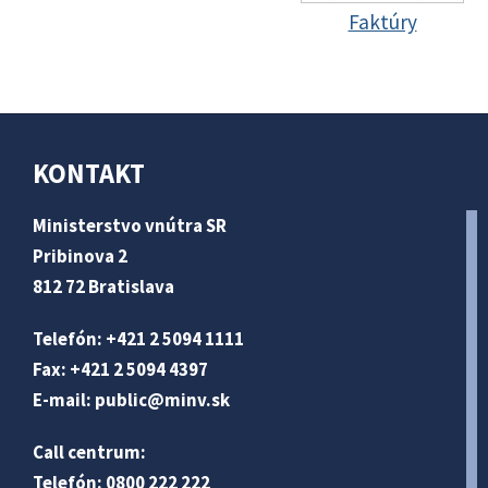
Faktúry
KONTAKT
Ministerstvo vnútra SR
Pribinova 2
812 72 Bratislava
Telefón: +421 2 5094 1111
Fax: +421 2 5094 4397
E-mail:
public@minv
.sk
Call centrum:
Telefón: 0800 222 222