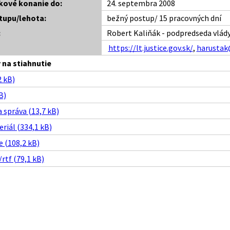
kové konanie do:
24. septembra 2008
tupu/lehota:
bežný postup/ 15 pracovných dní
:
Robert Kaliňák - podpredseda vlády
https://lt.justice.gov.sk/
,
harustak
na stiahnutie
 kB)
B)
 správa (13,7 kB)
riál (334,1 kB)
 (108,2 kB)
/rtf (79,1 kB)