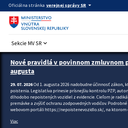
Preskocit na hlavný obsah
arrow_drop_down
verejnej správy SR
Oficiálna stránka
Sekcie MV SR
keyboard_arrow_down
Zastavit automatický posun upútavok
Nové pravidlá v povinnom zmluvnom poi
augusta
29. 07. 2026
Od 1. augusta 2026 nadobudne účinnosť zákon, k
poistenia. Legislatíva prinesie prísnejšiu kontrolu PZP, aut
dlhodobo nepoistených vozidiel z evidencie. Cieľom je radiká
premávke a zvýšiť ochranu zodpovedných vodičov. Podrobné 
webovom portáli https://nepoistenevozidlo.sk/, na ktorom od
Viac