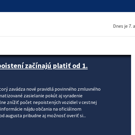
Dnes je 7.
stení začínajú platiť od 1.
torý zavádza nové pravidlá povinného zmluvného
omatizované zasielanie pokút aj vyradenie
lne znížiť počet nepoistených vozidiel v cestnej
informácie nájdu občania na oficiálnom
 augusta pribudne aj možnosť overiť si...