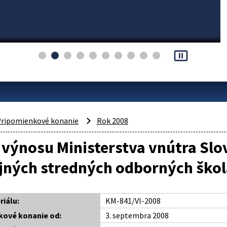
pause_presentation
ripomienkové konanie
Rok 2008
výnosu Ministerstva vnútra Slo
ajných stredných odborných ško
riálu:
KM-841/Vl-2008
kové konanie od:
3. septembra 2008