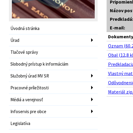
Pripomien
Názov pos
Predkladá
E-mail:
Úvodná stránka
Dokumenty 
Úrad
Oznam (60,2
Tlačové správy
Obal (12,8 k
Slobodný prístup k informáciám
Predkladacia
Vlastný mate
Služobný úrad MV SR
Odôvodnenie
Pracovné príležitosti
Materiál zip
Médiá a verejnosť
Infoservis pre obce
Legislatíva