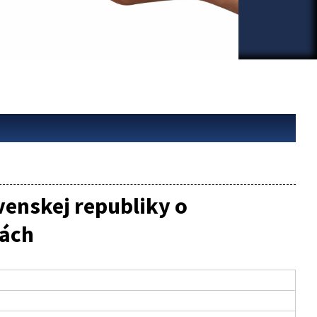
venskej republiky o
lách