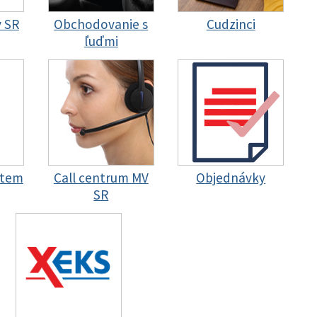
y SR
Obchodovanie s
Cudzinci
ľuďmi
stem
Call centrum MV
Objednávky
SR