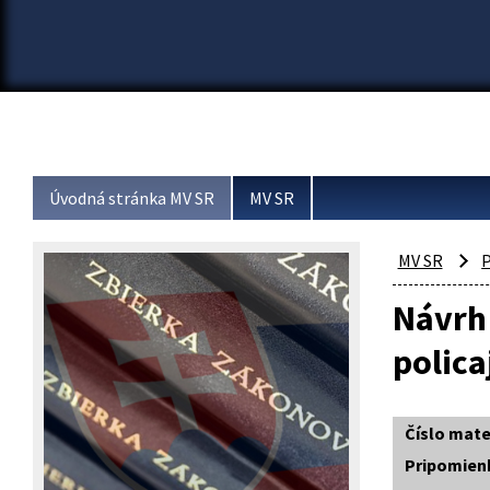
Úvodná stránka MV SR
MV SR
MV SR
P
Návrh 
polic
Číslo mate
Pripomien