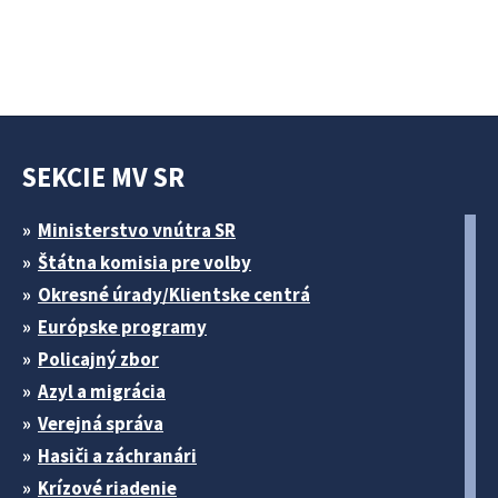
SEKCIE MV SR
Ministerstvo vnútra SR
Štátna komisia pre volby
Okresné úrady/Klientske centrá
Európske programy
Policajný zbor
Azyl a migrácia
Verejná správa
Hasiči a záchranári
Krízové riadenie