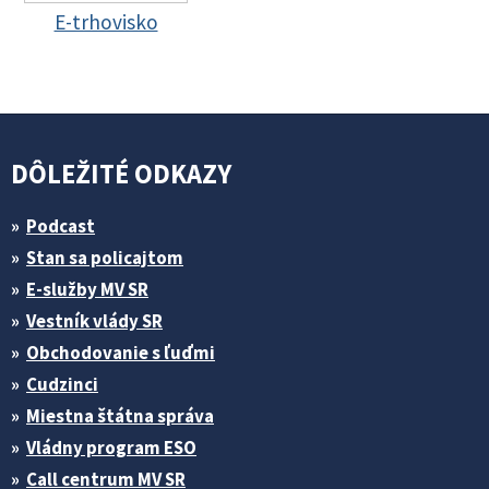
E-trhovisko
DÔLEŽITÉ ODKAZY
Podcast
Stan sa policajtom
E-služby MV SR
Vestník vlády SR
Obchodovanie s ľuďmi
Cudzinci
Miestna štátna správa
Vládny program ESO
Call centrum MV SR