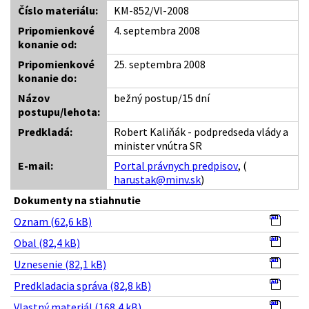
Číslo materiálu:
KM-852/Vl-2008
Pripomienkové
4. septembra 2008
konanie od:
Pripomienkové
25. septembra 2008
konanie do:
Názov
bežný postup/15 dní
postupu/lehota:
Predkladá:
Robert Kaliňák - podpredseda vlády a
minister vnútra SR
E-mail:
Portal právnych predpisov
, (
harustak@minv.sk
)
Dokumenty na stiahnutie
Oznam (62,6 kB)
Obal (82,4 kB)
Uznesenie (82,1 kB)
Predkladacia správa (82,8 kB)
Vlastný materiál (168,4 kB)