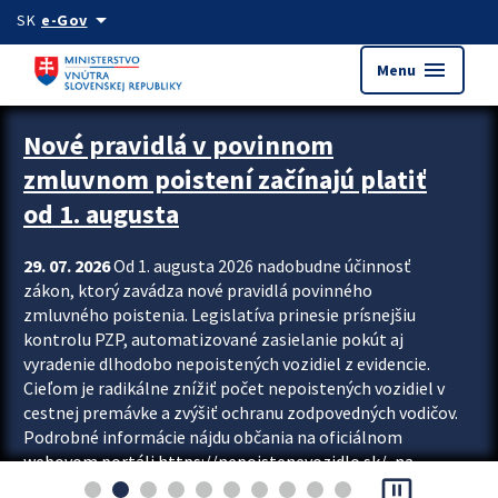
Preskocit na hlavný obsah
arrow_drop_down
SK
e-Gov
menu
Menu
Zastavit automatický posun upútavok
Nové pravidlá v povinnom
zmluvnom poistení začínajú platiť
od 1. augusta
29. 07. 2026
Od 1. augusta 2026 nadobudne účinnosť
zákon, ktorý zavádza nové pravidlá povinného
zmluvného poistenia. Legislatíva prinesie prísnejšiu
kontrolu PZP, automatizované zasielanie pokút aj
vyradenie dlhodobo nepoistených vozidiel z evidencie.
Cieľom je radikálne znížiť počet nepoistených vozidiel v
cestnej premávke a zvýšiť ochranu zodpovedných vodičov.
Podrobné informácie nájdu občania na oficiálnom
webovom portáli https://nepoistenevozidlo.sk/, na
pause_presentation
ktorom od augusta pribudne aj možnosť overiť si...