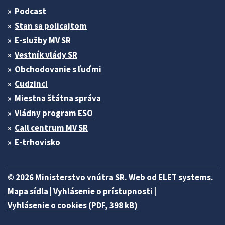
Podcast
Stan sa policajtom
E-služby MV SR
Vestník vlády SR
Obchodovanie s ľuďmi
Cudzinci
Miestna štátna správa
Vládny program ESO
Call centrum MV SR
E-trhovisko
© 2026 Ministerstvo vnútra SR. Web od
ELET systems
.
Mapa sídla
|
Vyhlásenie o prístupnosti
|
Vyhlásenie o cookies (PDF, 398 kB)