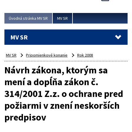
Viac
Úvodná stránka MV SR
MV SR
MV SR
MV SR
Pripomienkové konanie
Rok 2008
Návrh zákona, ktorým sa
mení a dopĺňa zákon č.
314/2001 Z.z. o ochrane pred
požiarmi v znení neskorších
predpisov