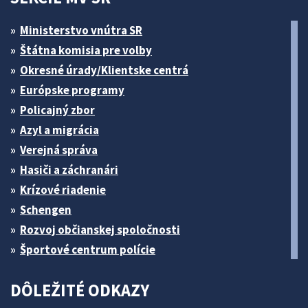
Ministerstvo vnútra SR
Štátna komisia pre volby
Okresné úrady/Klientske centrá
Európske programy
Policajný zbor
Azyl a migrácia
Verejná správa
Hasiči a záchranári
Krízové riadenie
Schengen
Rozvoj občianskej spoločnosti
Športové centrum polície
DÔLEŽITÉ ODKAZY