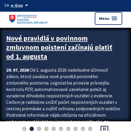
Preskocit na hlavný obsah
arrow_drop_down
SK
e-Gov
menu
Menu
Zastavit automatický posun upútavok
Nové pravidlá v povinnom
zmluvnom poistení začínajú platiť
od 1. augusta
29. 07. 2026
Od 1. augusta 2026 nadobudne účinnosť
zákon, ktorý zavádza nové pravidlá povinného
zmluvného poistenia. Legislatíva prinesie prísnejšiu
kontrolu PZP, automatizované zasielanie pokút aj
vyradenie dlhodobo nepoistených vozidiel z evidencie.
Cieľom je radikálne znížiť počet nepoistených vozidiel v
cestnej premávke a zvýšiť ochranu zodpovedných vodičov.
Podrobné informácie nájdu občania na oficiálnom
webovom portáli https://nepoistenevozidlo.sk/, na
pause_presentation
ktorom od augusta pribudne aj možnosť overiť si...