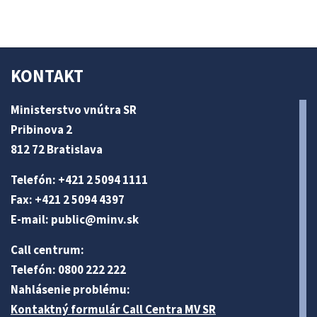
KONTAKT
Ministerstvo vnútra SR
Pribinova 2
812 72 Bratislava
Telefón: +421 2 5094 1111
Fax: +421 2 5094 4397
E-mail:
public@minv
.sk
Call centrum:
Telefón: 0800 222 222
Nahlásenie problému:
Kontaktný formulár Call Centra MV SR