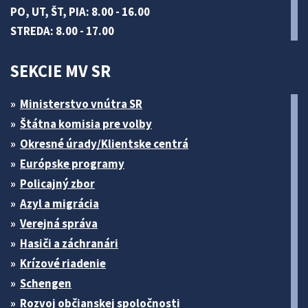
PO, UT, ŠT, PIA: 8.00 - 16.00
STREDA: 8.00 - 17.00
SEKCIE MV SR
Ministerstvo vnútra SR
Štátna komisia pre volby
Okresné úrady/Klientske centrá
Európske programy
Policajný zbor
Azyl a migrácia
Verejná správa
Hasiči a záchranári
Krízové riadenie
Schengen
Rozvoj občianskej spoločnosti