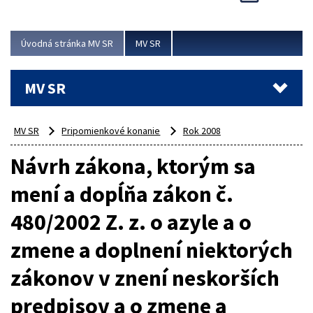
Viac
Úvodná stránka MV SR
MV SR
MV SR
MV SR
Pripomienkové konanie
Rok 2008
Návrh zákona, ktorým sa
mení a dopĺňa zákon č.
480/2002 Z. z. o azyle a o
zmene a doplnení niektorých
zákonov v znení neskorších
predpisov a o zmene a