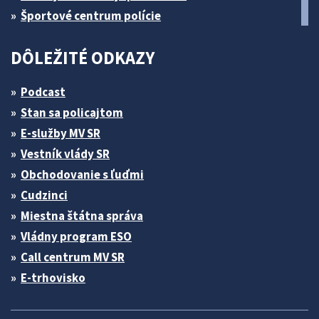
Športové centrum polície
DÔLEŽITÉ ODKAZY
Podcast
Stan sa policajtom
E-služby MV SR
Vestník vlády SR
Obchodovanie s ľuďmi
Cudzinci
Miestna štátna správa
Vládny program ESO
Call centrum MV SR
E-trhovisko