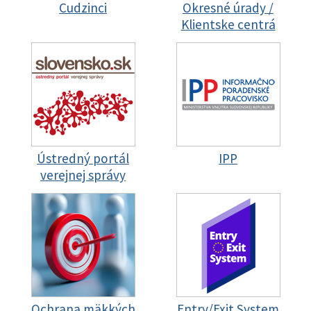
Cudzinci
Okresné úrady /
Klientske centrá
Ústredný portál
IPP
verejnej správy
Ochrana mäkkých
Entry/Exit System