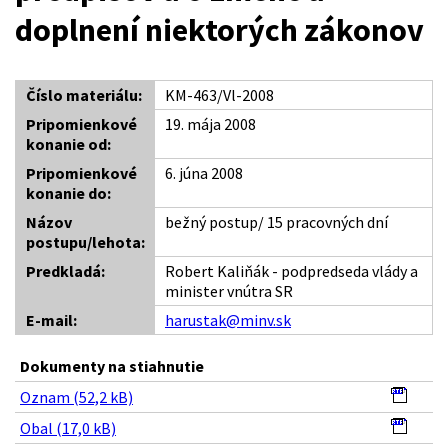
doplnení niektorých zákonov
Číslo materiálu:
KM-463/Vl-2008
Pripomienkové
19. mája 2008
konanie od:
Pripomienkové
6. júna 2008
konanie do:
Názov
bežný postup/ 15 pracovných dní
postupu/lehota:
Predkladá:
Robert Kaliňák - podpredseda vlády a
minister vnútra SR
E-mail:
harustak@minv.sk
Dokumenty na stiahnutie
Oznam (52,2 kB)
Obal (17,0 kB)