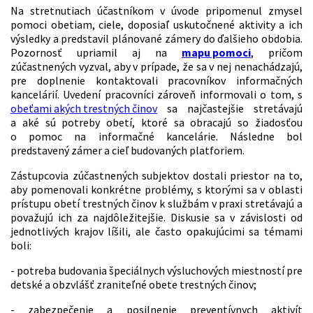
Na stretnutiach účastníkom v úvode pripomenul zmysel
pomoci obetiam, ciele, doposiaľ uskutočnené aktivity a ich
výsledky a predstavil plánované zámery do ďalšieho obdobia.
Pozornosť upriamil aj na
mapu pomoci
, pričom
zúčastnených vyzval, aby v prípade, že sa v nej nenachádzajú,
pre doplnenie kontaktovali pracovníkov informačných
kancelárií. Uvedení pracovníci zároveň informovali o tom, s
obeťami akých trestných činov
sa najčastejšie stretávajú
a aké sú potreby obetí, ktoré sa obracajú so žiadosťou
o pomoc na informačné kancelárie. Následne bol
predstavený zámer a cieľ budovaných platforiem.
Zástupcovia zúčastnených subjektov dostali priestor na to,
aby pomenovali konkrétne problémy, s ktorými sa v oblasti
prístupu obetí trestných činov k službám v praxi stretávajú a
považujú ich za najdôležitejšie. Diskusie sa v závislosti od
jednotlivých krajov líšili, ale často opakujúcimi sa témami
boli:
- potreba budovania špeciálnych výsluchových miestností pre
detské a obzvlášť zraniteľné obete trestných činov;
- zabezpečenie a posilnenie preventívnych aktivít