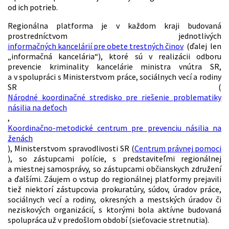
od ich potrieb.
Regionálna platforma je v každom kraji budovaná
prostredníctvom jednotlivých
informačných kancelárií pre obete trestných činov
(ďalej len
„informačná kancelária“), ktoré sú v realizácii odboru
prevencie kriminality kancelárie ministra vnútra SR,
a v spolupráci s Ministerstvom práce, sociálnych vecí a rodiny
SR (
Národné koordinačné stredisko pre riešenie problematiky
násilia na deťoch
,
Koordinačno-metodické centrum pre prevenciu násilia na
ženách
), Ministerstvom spravodlivosti SR (
Centrum právnej pomoci
), so zástupcami polície, s predstaviteľmi regionálnej
a miestnej samosprávy, so zástupcami občianskych združení
a ďalšími. Záujem o vstup do regionálnej platformy prejavili
tiež niektorí zástupcovia prokuratúry, súdov, úradov práce,
sociálnych vecí a rodiny, okresných a mestských úradov či
neziskových organizácií, s ktorými bola aktívne budovaná
spolupráca už v predošlom období (sieťovacie stretnutia).