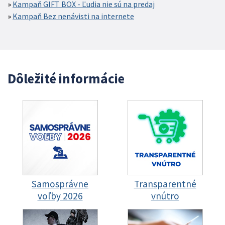
Kampaň GIFT BOX - Ľudia nie sú na predaj
Kampaň Bez nenávisti na internete
Dôležité informácie
Samosprávne
Transparentné
voľby 2026
vnútro