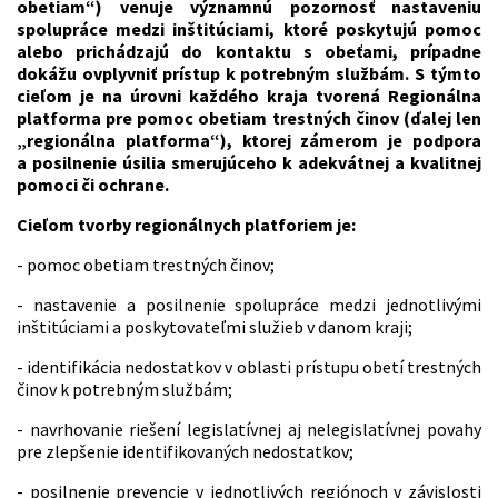
obetiam“) venuje významnú pozornosť nastaveniu
spolupráce medzi inštitúciami, ktoré poskytujú pomoc
alebo prichádzajú do kontaktu s obeťami, prípadne
dokážu ovplyvniť prístup k potrebným službám. S týmto
cieľom je na úrovni každého kraja tvorená Regionálna
platforma pre pomoc obetiam trestných činov (ďalej len
„regionálna platforma“), ktorej zámerom je podpora
a posilnenie úsilia smerujúceho k adekvátnej a kvalitnej
pomoci či ochrane.
Cieľom tvorby regionálnych platforiem je:
- pomoc obetiam trestných činov;
- nastavenie a posilnenie spolupráce medzi jednotlivými
inštitúciami a poskytovateľmi služieb v danom kraji;
- identifikácia nedostatkov v oblasti prístupu obetí trestných
činov k potrebným službám;
- navrhovanie riešení legislatívnej aj nelegislatívnej povahy
pre zlepšenie identifikovaných nedostatkov;
- posilnenie prevencie v jednotlivých regiónoch v závislosti