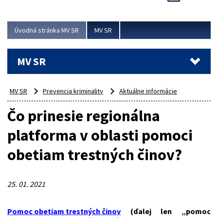
Viac
Úvodná stránka MV SR
MV SR
MV SR
MV SR
Prevencia kriminality
Aktuálne informácie
Čo prinesie regionálna
platforma v oblasti pomoci
obetiam trestných činov?
25. 01. 2021
Pomoc obetiam trestných činov
(ďalej len „pomoc