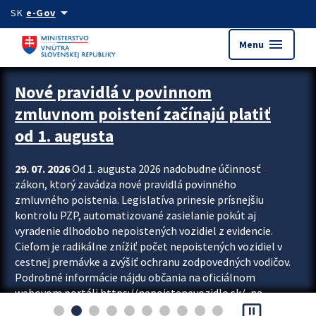
Preskocit na hlavný obsah
arrow_drop_down
SK
e-Gov
menu
Menu
Zastavit automatický posun upútavok
Nové pravidlá v povinnom
zmluvnom poistení začínajú platiť
od 1. augusta
29. 07. 2026
Od 1. augusta 2026 nadobudne účinnosť
zákon, ktorý zavádza nové pravidlá povinného
zmluvného poistenia. Legislatíva prinesie prísnejšiu
kontrolu PZP, automatizované zasielanie pokút aj
vyradenie dlhodobo nepoistených vozidiel z evidencie.
Cieľom je radikálne znížiť počet nepoistených vozidiel v
cestnej premávke a zvýšiť ochranu zodpovedných vodičov.
Podrobné informácie nájdu občania na oficiálnom
webovom portáli https://nepoistenevozidlo.sk/, na
pause_presentation
ktorom od augusta pribudne aj možnosť overiť si...