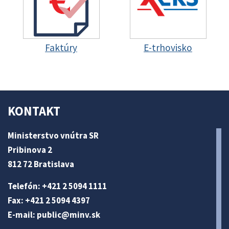
Faktúry
E-trhovisko
KONTAKT
Ministerstvo vnútra SR
Pribinova 2
812 72 Bratislava
Telefón: +421 2 5094 1111
Fax: +421 2 5094 4397
E-mail:
public@minv
.sk