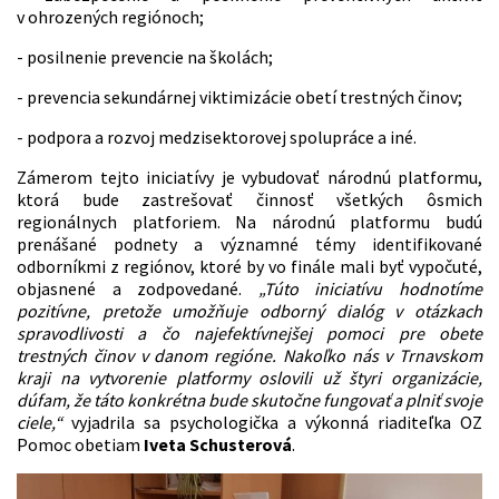
v ohrozených regiónoch;
- posilnenie prevencie na školách;
- prevencia sekundárnej viktimizácie obetí trestných činov;
- podpora a rozvoj medzisektorovej spolupráce a iné.
Zámerom tejto iniciatívy je vybudovať národnú platformu,
ktorá bude zastrešovať činnosť všetkých ôsmich
regionálnych platforiem. Na národnú platformu budú
prenášané podnety a významné témy identifikované
odborníkmi z regiónov, ktoré by vo finále mali byť vypočuté,
objasnené a zodpovedané.
„Túto iniciatívu hodnotíme
pozitívne, pretože umožňuje odborný dialóg v otázkach
spravodlivosti a čo najefektívnejšej pomoci pre obete
trestných činov v danom regióne. Nakoľko nás v Trnavskom
kraji na vytvorenie platformy oslovili už štyri organizácie,
dúfam, že táto konkrétna bude skutočne fungovať a plniť svoje
ciele,“
vyjadrila sa psychologička a výkonná riaditeľka OZ
Pomoc obetiam
Iveta Schusterová
.