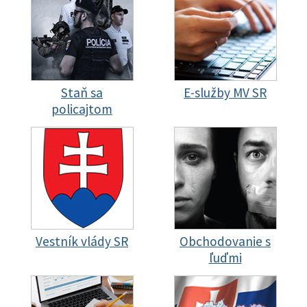
Staň sa
E-služby MV SR
policajtom
Vestník vlády SR
Obchodovanie s
ľuďmi