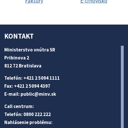
Faktúry
E-trhovisko
KONTAKT
Ministerstvo vnútra SR
Pribinova 2
812 72 Bratislava
Telefón: +421 2 5094 1111
Fax: +421 2 5094 4397
E-mail:
public@minv
.sk
Call centrum:
Telefón: 0800 222 222
Nahlásenie problému: