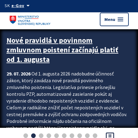
Preskocit na hlavný obsah
arrow_drop_down
SK
e-Gov
menu
Menu
Zastavit automatický posun upútavok
Nové pravidlá v povinnom
zmluvnom poistení začínajú platiť
od 1. augusta
29. 07. 2026
Od 1. augusta 2026 nadobudne účinnosť
zákon, ktorý zavádza nové pravidlá povinného
zmluvného poistenia. Legislatíva prinesie prísnejšiu
kontrolu PZP, automatizované zasielanie pokút aj
vyradenie dlhodobo nepoistených vozidiel z evidencie.
Cieľom je radikálne znížiť počet nepoistených vozidiel v
cestnej premávke a zvýšiť ochranu zodpovedných vodičov.
Podrobné informácie nájdu občania na oficiálnom
webovom portáli https://nepoistenevozidlo.sk/, na
pause_presentation
ktorom od augusta pribudne aj možnosť overiť si...