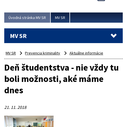
Viac
Úvodná stránka MV SR
MV SR
MV SR
MV SR
Prevencia kriminality
Aktuálne informácie
Deň študentstva - nie vždy tu
boli možnosti, aké máme
dnes
21. 11. 2018