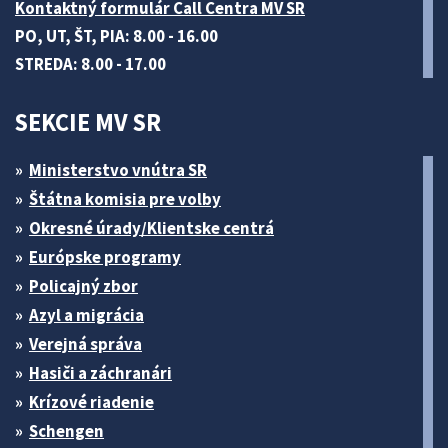
Kontaktný formulár Call Centra MV SR
PO, UT, ŠT, PIA: 8.00 - 16.00
STREDA: 8.00 - 17.00
SEKCIE MV SR
Ministerstvo vnútra SR
Štátna komisia pre volby
Okresné úrady/Klientske centrá
Európske programy
Policajný zbor
Azyl a migrácia
Verejná správa
Hasiči a záchranári
Krízové riadenie
Schengen