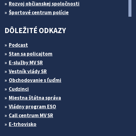
Rozvoj občianskej spoločnosti
Športové centrum polície
DÔLEŽITÉ ODKAZY
Podcast
Stan sa policajtom
E-služby MV SR
Vestník vlády SR
Obchodovanie s ľuďmi
Cudzinci
Miestna štátna správa
Vládny program ESO
Call centrum MV SR
E-trhovisko