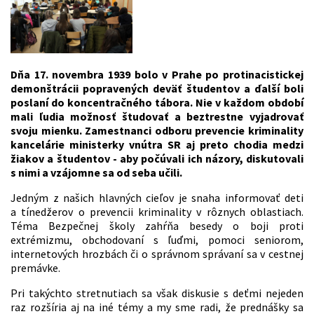
Dňa 17. novembra 1939 bolo v Prahe po protinacistickej
demonštrácii popravených deväť študentov a ďalší boli
poslaní do koncentračného tábora. Nie v každom období
mali ľudia možnosť študovať a beztrestne vyjadrovať
svoju mienku. Zamestnanci odboru prevencie kriminality
kancelárie ministerky vnútra SR aj preto chodia medzi
žiakov a študentov - aby počúvali ich názory, diskutovali
s nimi a vzájomne sa od seba učili.
Jedným z našich hlavných cieľov je snaha informovať deti
a tínedžerov o prevencii kriminality v rôznych oblastiach.
Téma Bezpečnej školy zahŕňa besedy o boji proti
extrémizmu, obchodovaní s ľuďmi, pomoci seniorom,
internetových hrozbách či o správnom správaní sa v cestnej
premávke.
Pri takýchto stretnutiach sa však diskusie s deťmi nejeden
raz rozšíria aj na iné témy a my sme radi, že prednášky sa