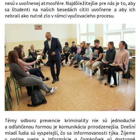
nesú v uvoľnenej atmosfére. Najdôležitejšie pre nás je to, aby
sa študenti na našich besedách cítili uvoľnene a aby ich
nebrali ako nutné zlo v rámci vyučovacieho procesu.
Témy odboru prevencie kriminality nie sú jednoduché
a odľahčenou formou je komunikácia prirodzenejšia. Dnešní
mladí ľudia sú vyspelejší, čo sa informovanosti týka. Žijeme
v online svete a informácie o čomkoľvek sú dostupné