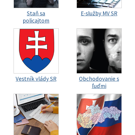
Staň sa
E-služby MV SR
policajtom
Vestník vlády SR
Obchodovanie s
ľuďmi