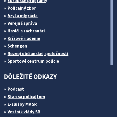
Európske programy
Policajný zbor
Azyl a migrácia
Verejná správa
Hasiči a záchranári
Krízové riadenie
Schengen
Rozvoj občianskej spoločnosti
Športové centrum polície
DÔLEŽITÉ ODKAZY
Podcast
Stan sa policajtom
E-služby MV SR
Vestník vlády SR