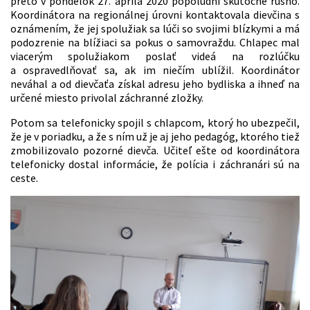
preto v pondelok 27. apríla 2020 popoludní skutočne rušno.
Koordinátora na regionálnej úrovni kontaktovala dievčina s
oznámením, že jej spolužiak sa lúči so svojimi blízkymi a má
podozrenie na blížiaci sa pokus o samovraždu. Chlapec mal
viacerým spolužiakom poslať videá na rozlúčku
a ospravedlňovať sa, ak im niečím ublížil. Koordinátor
neváhal a od dievčaťa získal adresu jeho bydliska a ihneď na
určené miesto privolal záchranné zložky.
Potom sa telefonicky spojil s chlapcom, ktorý ho ubezpečil,
že je v poriadku, a že s ním už je aj jeho pedagóg, ktorého tiež
zmobilizovalo pozorné dievča. Učiteľ ešte od koordinátora
telefonicky dostal informácie, že polícia i záchranári sú na
ceste.