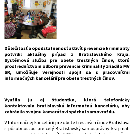
Dôležitosť a opodstatnenosť aktivít prevencie kriminality
potvrdil aktuálny prípad z Bratislavského kraja.
Systémová služba pre obete trestných činov, ktorú
prostredníctvom odboru prevencie kriminality zriadilo MV
SR, umožňuje verejnosti spojiť sa s pracovníkmi
informačných kancelárií pre obete trestných činov.
Využila ju aj študentka, ktorá telefonicky
kontaktovala bratislavskú informačnú kanceláriu, aby
zabránila svojmu kamarátovi spáchať samovraždu.
V Informačnej kancelárii pre obete trestných činov Bratislava
s pôsobnosťou pre celý Bratislavský samosprávny kraj mali