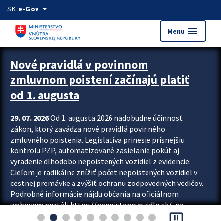
Preskocit na hlavný obsah
arrow_drop_down
SK
e-Gov
menu
Menu
Zastavit automatický posun upútavok
Nové pravidlá v povinnom
zmluvnom poistení začínajú platiť
od 1. augusta
29. 07. 2026
Od 1. augusta 2026 nadobudne účinnosť
zákon, ktorý zavádza nové pravidlá povinného
zmluvného poistenia. Legislatíva prinesie prísnejšiu
kontrolu PZP, automatizované zasielanie pokút aj
vyradenie dlhodobo nepoistených vozidiel z evidencie.
Cieľom je radikálne znížiť počet nepoistených vozidiel v
cestnej premávke a zvýšiť ochranu zodpovedných vodičov.
Podrobné informácie nájdu občania na oficiálnom
webovom portáli https://nepoistenevozidlo.sk/, na
pause_presentation
ktorom od augusta pribudne aj možnosť overiť si...