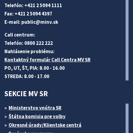
Telefón: +421 2 5094 1111
Fax: +421 2 5094 4397
E-mail:
public@minv
.sk
Call centrum:
Telefón: 0800 222 222
Nahlásenie problému:
Kontaktný formulár Call Centra MV SR
PO, UT, ŠT, PIA: 8.00 - 16.00
STREDA: 8.00 - 17.00
SEKCIE MV SR
Ministerstvo vnútra SR
Štátna komisia pre volby
Okresné úrady/Klientske centrá