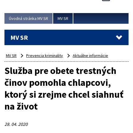
Viac
Úvodná stránka MV SR
MV SR
MV SR
MV SR
Prevencia kriminality
Aktuálne informácie
Služba pre obete trestných
činov pomohla chlapcovi,
ktorý si zrejme chcel siahnuť
na život
28. 04. 2020