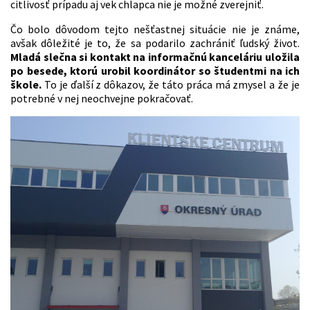
citlivosť prípadu aj vek chlapca nie je možné zverejniť.
Čo bolo dôvodom tejto nešťastnej situácie nie je známe,
avšak dôležité je to, že sa podarilo zachrániť ľudský život.
Mladá slečna si kontakt na informačnú kanceláriu uložila
po besede, ktorú urobil koordinátor so študentmi na ich
škole.
To je ďalší z dôkazov, že táto práca má zmysel a že je
potrebné v nej neochvejne pokračovať.