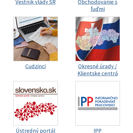
Vestník vlády SR
Obchodovanie s
ľuďmi
Cudzinci
Okresné úrady /
Klientske centrá
Ústredný portál
IPP