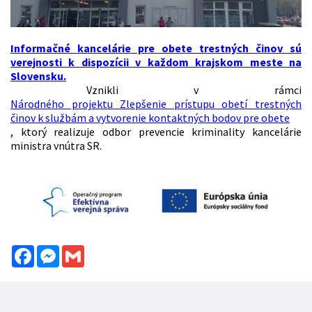
Informačné kancelárie pre obete trestných činov sú
verejnosti k dispozícii v každom krajskom meste na
Slovensku.
Vznikli v rámci
Národného projektu Zlepšenie prístupu obetí trestných
činov k službám a vytvorenie kontaktných bodov pre obete
, ktorý realizuje odbor prevencie kriminality kancelárie
ministra vnútra SR.
Facebook
Messenger
Gmail