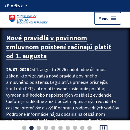
Preskocit na hlavný obsah
arrow_drop_down
SK
e-Gov
menu
Menu
Zastavit automatický posun upútavok
Nové pravidlá v povinnom
zmluvnom poistení začínajú platiť
od 1. augusta
29. 07. 2026
Od 1. augusta 2026 nadobudne účinnosť
zákon, ktorý zavádza nové pravidlá povinného
zmluvného poistenia. Legislatíva prinesie prísnejšiu
kontrolu PZP, automatizované zasielanie pokút aj
vyradenie dlhodobo nepoistených vozidiel z evidencie.
Cieľom je radikálne znížiť počet nepoistených vozidiel v
cestnej premávke a zvýšiť ochranu zodpovedných vodičov.
Podrobné informácie nájdu občania na oficiálnom
webovom portáli https://nepoistenevozidlo.sk/, na
pause_presentation
ktorom od augusta pribudne aj možnosť overiť si...