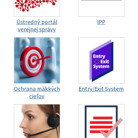
Ústredný portál
IPP
verejnej správy
Ochrana mäkkých
Entry/Exit System
cieľov