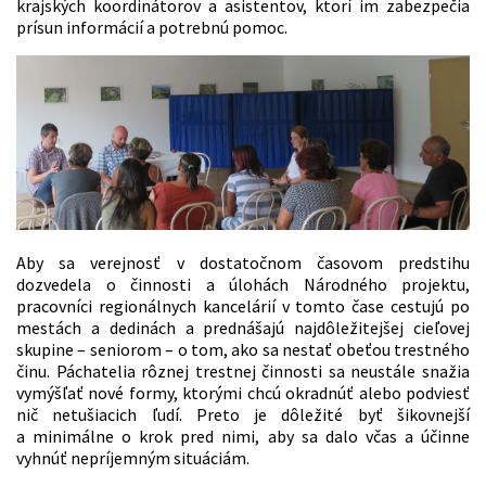
krajských koordinátorov a asistentov, ktorí im zabezpečia
prísun informácií a potrebnú pomoc.
Aby sa verejnosť v dostatočnom časovom predstihu
dozvedela o činnosti a úlohách Národného projektu,
pracovníci regionálnych kancelárií v tomto čase cestujú po
mestách a dedinách a prednášajú najdôležitejšej cieľovej
skupine – seniorom – o tom, ako sa nestať obeťou trestného
činu. Páchatelia rôznej trestnej činnosti sa neustále snažia
vymýšľať nové formy, ktorými chcú okradnúť alebo podviesť
nič netušiacich ľudí. Preto je dôležité byť šikovnejší
a minimálne o krok pred nimi, aby sa dalo včas a účinne
vyhnúť nepríjemným situáciám.