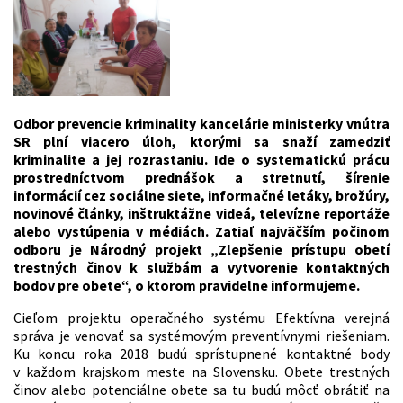
Odbor prevencie kriminality kancelárie ministerky vnútra
SR plní viacero úloh, ktorými sa snaží zamedziť
kriminalite a jej rozrastaniu. Ide o systematickú prácu
prostredníctvom prednášok a stretnutí, šírenie
informácií cez sociálne siete, informačné letáky, brožúry,
novinové články, inštruktážne videá, televízne reportáže
alebo vystúpenia v médiách. Zatiaľ najväčším počinom
odboru je Národný projekt „Zlepšenie prístupu obetí
trestných činov k službám a vytvorenie kontaktných
bodov pre obete“, o ktorom pravidelne informujeme.
Cieľom projektu operačného systému Efektívna verejná
správa je venovať sa systémovým preventívnymi riešeniam.
Ku koncu roka 2018 budú sprístupnené kontaktné body
v každom krajskom meste na Slovensku. Obete trestných
činov alebo potenciálne obete sa tu budú môcť obrátiť na