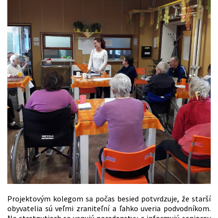
Projektovým kolegom sa počas besied potvrdzuje, že starší
obyvatelia sú veľmi zraniteľní a ľahko uveria podvodníkom.
Na stretnutiach sa venujú poradenstvu a informujú seniorov