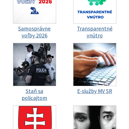
Samosprávne
Transparentné
voľby 2026
vnútro
Staň sa
E-služby MV SR
policajtom