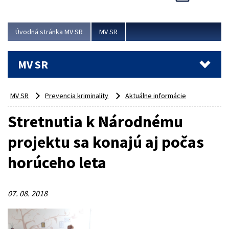
Viac
Úvodná stránka MV SR
MV SR
MV SR
MV SR
Prevencia kriminality
Aktuálne informácie
Stretnutia k Národnému
projektu sa konajú aj počas
horúceho leta
07. 08. 2018