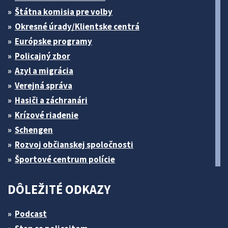
Štátna komisia pre volby
Okresné úrady/Klientske centrá
Európske programy
Policajný zbor
Azyl a migrácia
Verejná správa
Hasiči a záchranári
Krízové riadenie
Schengen
Rozvoj občianskej spoločnosti
Športové centrum polície
DÔLEŽITÉ ODKAZY
Podcast