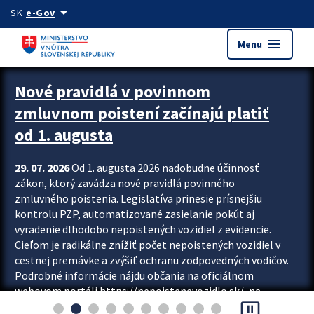
Preskocit na hlavný obsah
arrow_drop_down
SK
e-Gov
menu
Menu
Zastavit automatický posun upútavok
Nové pravidlá v povinnom
zmluvnom poistení začínajú platiť
od 1. augusta
29. 07. 2026
Od 1. augusta 2026 nadobudne účinnosť
zákon, ktorý zavádza nové pravidlá povinného
zmluvného poistenia. Legislatíva prinesie prísnejšiu
kontrolu PZP, automatizované zasielanie pokút aj
vyradenie dlhodobo nepoistených vozidiel z evidencie.
Cieľom je radikálne znížiť počet nepoistených vozidiel v
cestnej premávke a zvýšiť ochranu zodpovedných vodičov.
Podrobné informácie nájdu občania na oficiálnom
webovom portáli https://nepoistenevozidlo.sk/, na
pause_presentation
ktorom od augusta pribudne aj možnosť overiť si...