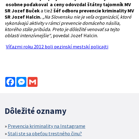
osobne poďakoval a ceny odovzdal štátny tajomník MV
SR Jozef Buček
a tiež
šéf odboru prevencie kriminality MV
SR Jozef Halcin.
„Na Slovensku nie je veľa organizácií, ktoré
vykonávajú aktivity v rámci prevencie domáceho násilia,
ktorého stále pribúda. Preto je dôležité venovať sa tejto
oblasti intenzívnejšie“,
povedal Jozef Halcin.
Víťazmi roku 2012 boli pezinskí mestskí policajti
Facebook
Messenger
Gmail
Dôležité oznamy
Prevencia kriminality na Instagrame
Stali ste sa obeťou trestného činu?