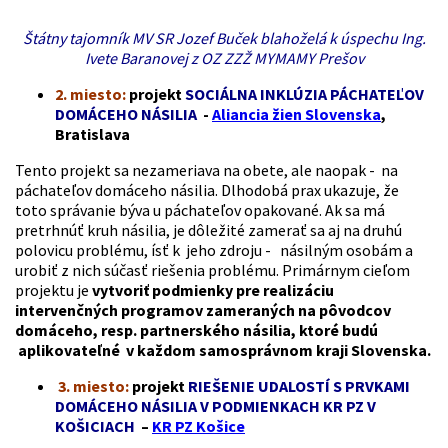
Štátny tajomník MV SR Jozef Buček blahoželá k úspechu Ing.
Ivete Baranovej z OZ ZZŽ MYMAMY Prešov
2. miesto:
projekt
SOCIÁLNA INKLÚZIA PÁCHATEĽOV
DOMÁCEHO NÁSILIA
-
Aliancia žien Slovenska
,
Bratislava
Tento projekt sa nezameriava na obete, ale naopak - na
páchateľov domáceho násilia. Dlhodobá prax ukazuje, že
toto správanie býva u páchateľov opakované. Ak sa má
pretrhnúť kruh násilia, je dôležité zamerať sa aj na druhú
polovicu problému, ísť k jeho zdroju - násilným osobám a
urobiť z nich súčasť riešenia problému. Primárnym cieľom
projektu je
vytvoriť podmienky pre realizáciu
intervenčných programov zameraných na pôvodcov
domáceho, resp. partnerského násilia, ktoré budú
aplikovateľné v každom samosprávnom kraji Slovenska.
3. miesto:
projekt
RIEŠENIE UDALOSTÍ S PRVKAMI
DOMÁCEHO NÁSILIA V PODMIENKACH KR PZ V
KOŠICIACH
–
KR PZ Košice