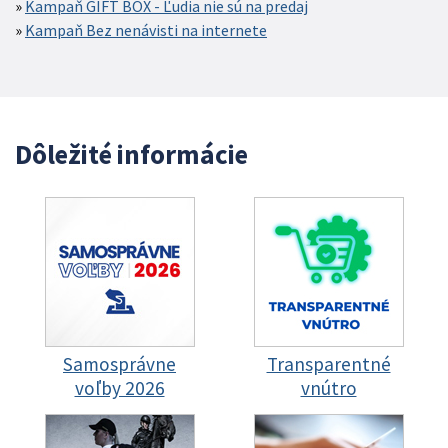
Kampaň GIFT BOX - Ľudia nie sú na predaj
Kampaň Bez nenávisti na internete
Dôležité informácie
Samosprávne
Transparentné
voľby 2026
vnútro