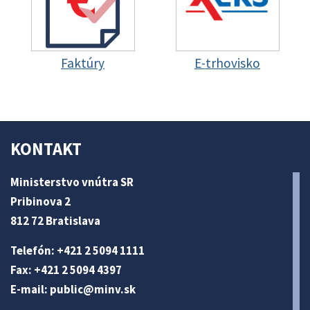
Faktúry
E-trhovisko
KONTAKT
Ministerstvo vnútra SR
Pribinova 2
812 72 Bratislava
Telefón: +421 2 5094 1111
Fax: +421 2 5094 4397
E-mail:
public@minv
.sk