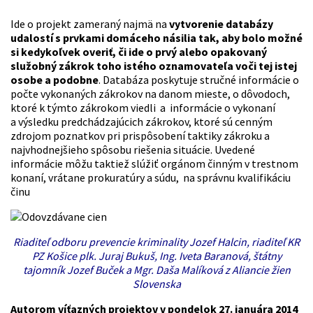
Ide o projekt zameraný najmä na
vytvorenie databázy
udalostí s prvkami domáceho násilia tak, aby bolo možné
si kedykoľvek overiť, či ide o prvý alebo opakovaný
služobný zákrok toho istého oznamovateľa voči tej istej
osobe a podobne
. Databáza poskytuje stručné informácie o
počte vykonaných zákrokov na danom mieste, o dôvodoch,
ktoré k týmto zákrokom viedli a informácie o vykonaní
a výsledku predchádzajúcich zákrokov, ktoré sú cenným
zdrojom poznatkov pri prispôsobení taktiky zákroku a
najvhodnejšieho spôsobu riešenia situácie. Uvedené
informácie môžu taktiež slúžiť orgánom činným v trestnom
konaní, vrátane prokuratúry a súdu, na správnu kvalifikáciu
činu
Riaditeľ odboru prevencie kriminality Jozef Halcin, riaditeľ KR
PZ Košice plk. Juraj Bukuš, Ing. Iveta Baranová, štátny
tajomník Jozef Buček a Mgr. Daša Malíková z Aliancie žien
Slovenska
Autorom víťazných projektov v pondelok 27. januára 2014