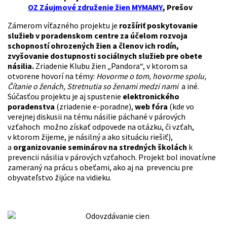
OZ Záujmové združenie žien MYMAMY
, Prešov
Zámerom víťazného projektu je
rozšíriť poskytovanie
služieb v poradenskom centre za účelom rozvoja
schopností ohrozených žien a členov ich rodín,
zvyšovanie dostupnosti sociálnych služieb pre obete
násilia.
Zriadenie Klubu žien „Pandora“, v ktorom sa
otvorene hovorí na témy:
Hovorme o tom, hovorme spolu,
Čítanie o ženách, Stretnutia so ženami medzi nami
a iné.
Súčasťou projektu je aj spustenie
elektronického
poradenstva
(zriadenie e-poradne),
web fóra
(kde vo
verejnej diskusii na tému násilie páchané v párových
vzťahoch možno získať odpovede na otázku, či vzťah,
v ktorom žijeme, je násilný a ako situáciu riešiť),
a
organizovanie seminárov na stredných školách
k
prevencii násilia v párových vzťahoch. Projekt bol inovatívne
zameraný na prácu s obeťami, ako aj na prevenciu pre
obyvateľstvo žijúce na vidieku.