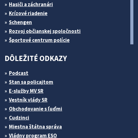
Hasiči a záchranári
Krízové riadenie
Schengen
Rozvoj občianskej spoločnosti
Športové centrum polície
DÔLEŽITÉ ODKAZY
Podcast
Stan sa policajtom
E-služby MV SR
Vestník vlády SR
Obchodovanie s ľuďmi
Cudzinci
Miestna štátna správa
Vládny program ESO