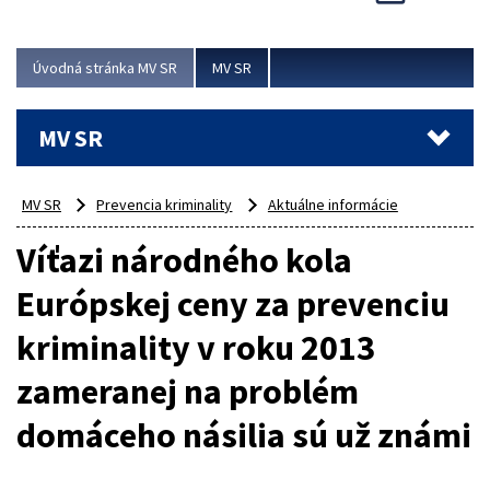
Viac
Úvodná stránka MV SR
MV SR
MV SR
MV SR
Prevencia kriminality
Aktuálne informácie
Víťazi národného kola
Európskej ceny za prevenciu
kriminality v roku 2013
zameranej na problém
domáceho násilia sú už známi