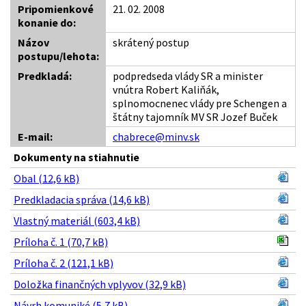
Pripomienkové
21. 02. 2008
konanie do:
Názov
skrátený postup
postupu/lehota:
Predkladá:
podpredseda vlády SR a minister
vnútra Robert Kaliňák,
splnomocnenec vlády pre Schengen a
štátny tajomník MV SR Jozef Buček
E-mail:
chabrece@minv.sk
Dokumenty na stiahnutie
Obal (12,6 kB)
Predkladacia správa (14,6 kB)
Vlastný materiál (603,4 kB)
Príloha č. 1 (70,7 kB)
Príloha č. 2 (121,1 kB)
Doložka finančných vplyvov (32,9 kB)
Návrh komuniké (5,7 kB)