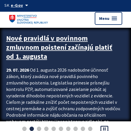
Preskocit na hlavný obsah
arrow_drop_down
SK
e-Gov
menu
Menu
Zastavit automatický posun upútavok
Nové pravidlá v povinnom
zmluvnom poistení začínajú platiť
od 1. augusta
29. 07. 2026
Od 1. augusta 2026 nadobudne účinnosť
zákon, ktorý zavádza nové pravidlá povinného
zmluvného poistenia. Legislatíva prinesie prísnejšiu
kontrolu PZP, automatizované zasielanie pokút aj
vyradenie dlhodobo nepoistených vozidiel z evidencie.
Cieľom je radikálne znížiť počet nepoistených vozidiel v
cestnej premávke a zvýšiť ochranu zodpovedných vodičov.
Podrobné informácie nájdu občania na oficiálnom
webovom portáli https://nepoistenevozidlo.sk/, na
pause_presentation
ktorom od augusta pribudne aj možnosť overiť si...