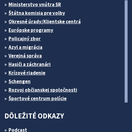
Ministerstvo vnútra SR
Štátna komisia pre volby
Okresné úrady/Klientske centrá
Európske programy
Policajný zbor
Azyl a migrácia
Verejná správa
Hasiči a záchranári
Krízové riadenie
Schengen
Rozvoj občianskej spoločnosti
Športové centrum polície
DÔLEŽITÉ ODKAZY
Podcast