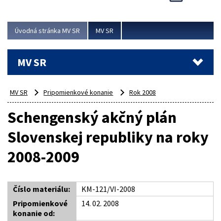
Viac
Úvodná stránka MV SR
MV SR
MV SR
MV SR
Pripomienkové konanie
Rok 2008
Schengenský akčný plán
Slovenskej republiky na roky
2008-2009
Číslo materiálu:
KM-121/VI-2008
Pripomienkové
14. 02. 2008
konanie od: