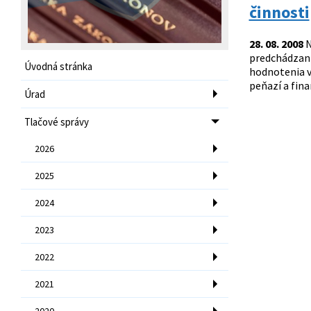
činnosti
28. 08. 2008
N
predchádzaní
Úvodná stránka
hodnotenia v
peňazí a fin
Úrad
Tlačové správy
2026
2025
2024
2023
2022
2021
2020