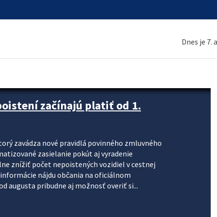
Dnes je 7.
stení začínajú platiť od 1.
torý zavádza nové pravidlá povinného zmluvného
omatizované zasielanie pokút aj vyradenie
lne znížiť počet nepoistených vozidiel v cestnej
informácie nájdu občania na oficiálnom
 augusta pribudne aj možnosť overiť si...