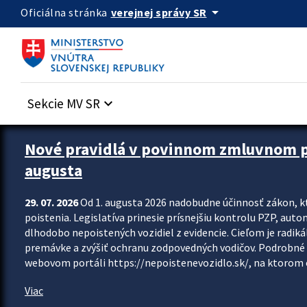
Preskocit na hlavný obsah
arrow_drop_down
verejnej správy SR
Oficiálna stránka
Sekcie MV SR
keyboard_arrow_down
Zastavit automatický posun upútavok
Nové pravidlá v povinnom zmluvnom poi
augusta
29. 07. 2026
Od 1. augusta 2026 nadobudne účinnosť zákon, k
poistenia. Legislatíva prinesie prísnejšiu kontrolu PZP, aut
dlhodobo nepoistených vozidiel z evidencie. Cieľom je radiká
premávke a zvýšiť ochranu zodpovedných vodičov. Podrobné 
webovom portáli https://nepoistenevozidlo.sk/, na ktorom od
Viac