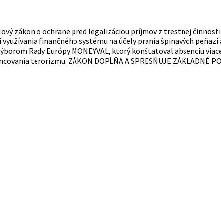
ový zákon o ochrane pred legalizáciou príjmov z trestnej činnos
 využívania finančného systému na účely prania špinavých peňazí a
ýborom Rady Európy MONEYVAL, ktorý konštatoval absenciu viacer
ancovania terorizmu. ZÁKON DOPĹŇA A SPRESŇUJE ZÁKLADNÉ POJMY