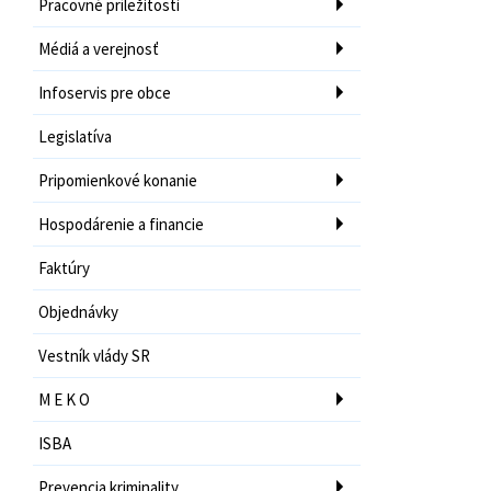
Pracovné príležitosti
Médiá a verejnosť
Infoservis pre obce
Legislatíva
Pripomienkové konanie
Hospodárenie a financie
Faktúry
Objednávky
Vestník vlády SR
M E K O
ISBA
Prevencia kriminality