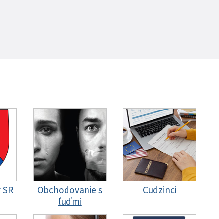
y SR
Obchodovanie s
Cudzinci
ľuďmi