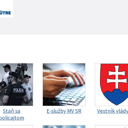
Staň sa
E-služby MV SR
Vestník vlád
policajtom