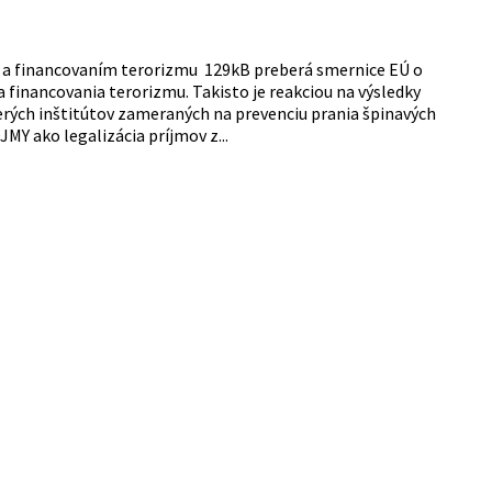
ti a financovaním terorizmu 129kB preberá smernice EÚ o
 financovania terorizmu. Takisto je reakciou na výsledky
ých inštitútov zameraných na prevenciu prania špinavých
 ako legalizácia príjmov z...