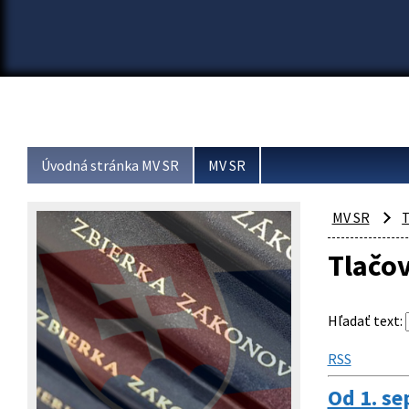
Úvodná stránka MV SR
MV SR
MV SR
T
Tlačo
Hľadať text
:
RSS
Od 1. se