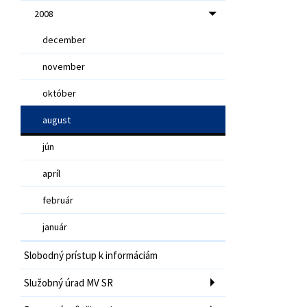
2008
december
november
október
august
jún
apríl
február
január
Slobodný prístup k informáciám
Služobný úrad MV SR