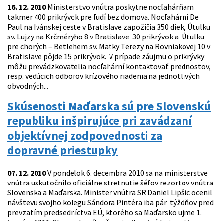
16. 12. 2010
Ministerstvo vnútra poskytne nocľahárňam
takmer 400 prikrývok pre ľudí bez domova. Nocľahárni De
Paul na Ivánskej ceste v Bratislave zapožičia 350 diek, Útulku
sv. Lujzy na Krčméryho 8 v Bratislave 30 prikrývok a Útulku
pre chorých – Betlehem sv. Matky Terezy na Rovniakovej 10 v
Bratislave pôjde 15 prikrývok. V prípade záujmu o prikrývky
môžu prevádzkovatelia nocľahární kontaktovať prednostov,
resp. vedúcich odborov krízového riadenia na jednotlivých
obvodných...
Skúsenosti Maďarska sú pre Slovenskú
republiku inšpirujúce pri zavádzaní
objektívnej zodpovednosti za
dopravné priestupky
07. 12. 2010
V pondelok 6. decembra 2010 sa na ministerstve
vnútra uskutočnilo oficiálne stretnutie šéfov rezortov vnútra
Slovenska a Maďarska. Minister vnútra SR Daniel Lipšic ocenil
návštevu svojho kolegu Sándora Pintéra iba pár týždňov pred
prevzatím predsedníctva EÚ, ktorého sa Maďarsko ujme 1.