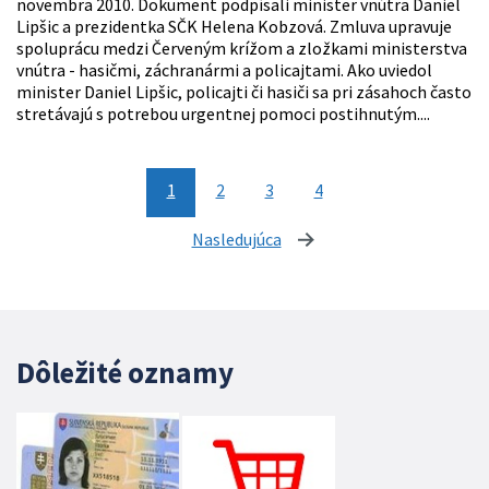
novembra 2010. Dokument podpísali minister vnútra Daniel
Lipšic a prezidentka SČK Helena Kobzová. Zmluva upravuje
spoluprácu medzi Červeným krížom a zložkami ministerstva
vnútra - hasičmi, záchranármi a policajtami. Ako uviedol
minister Daniel Lipšic, policajti či hasiči sa pri zásahoch často
stretávajú s potrebou urgentnej pomoci postihnutým....
1
2
3
4
Nasledujúca
stránka
Dôležité oznamy