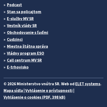
Podcast
Stan sa policajtom
E-služby MV SR
Vestník vlády SR
Obchodovanie s ľuďmi
Cudzinci
Miestna štátna správa
Vládny program ESO
Call centrum MV SR
E-trhovisko
© 2026 Ministerstvo vnútra SR. Web od
ELET systems
.
Mapa sídla
|
Vyhlásenie o prístupnosti
|
Vyhlásenie o cookies (PDF, 398 kB)