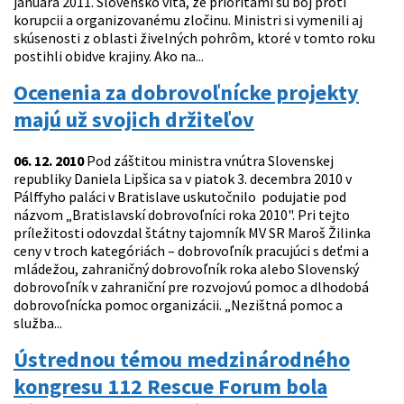
januára 2011. Slovensko víta, že prioritami sú boj proti
korupcii a organizovanému zločinu. Ministri si vymenili aj
skúsenosti z oblasti živelných pohrôm, ktoré v tomto roku
postihli obidve krajiny. Ako na...
Ocenenia za dobrovoľnícke projekty
majú už svojich držiteľov
06. 12. 2010
Pod záštitou ministra vnútra Slovenskej
republiky Daniela Lipšica sa v piatok 3. decembra 2010 v
Pálffyho paláci v Bratislave uskutočnilo podujatie pod
názvom „Bratislavskí dobrovoľníci roka 2010". Pri tejto
príležitosti odovzdal štátny tajomník MV SR Maroš Žilinka
ceny v troch kategóriách – dobrovoľník pracujúci s deťmi a
mládežou, zahraničný dobrovoľník roka alebo Slovenský
dobrovoľník v zahraniční pre rozvojovú pomoc a dlhodobá
dobrovoľnícka pomoc organizácii. „Nezištná pomoc a
služba...
Ústrednou témou medzinárodného
kongresu 112 Rescue Forum bola