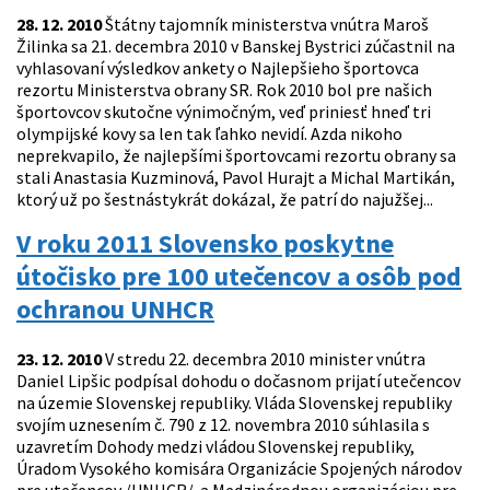
28. 12. 2010
Štátny tajomník ministerstva vnútra Maroš
Žilinka sa 21. decembra 2010 v Banskej Bystrici zúčastnil na
vyhlasovaní výsledkov ankety o Najlepšieho športovca
rezortu Ministerstva obrany SR. Rok 2010 bol pre našich
športovcov skutočne výnimočným, veď priniesť hneď tri
olympijské kovy sa len tak ľahko nevidí. Azda nikoho
neprekvapilo, že najlepšími športovcami rezortu obrany sa
stali Anastasia Kuzminová, Pavol Hurajt a Michal Martikán,
ktorý už po šestnástykrát dokázal, že patrí do najužšej...
V roku 2011 Slovensko poskytne
útočisko pre 100 utečencov a osôb pod
ochranou UNHCR
23. 12. 2010
V stredu 22. decembra 2010 minister vnútra
Daniel Lipšic podpísal dohodu o dočasnom prijatí utečencov
na územie Slovenskej republiky. Vláda Slovenskej republiky
svojím uznesením č. 790 z 12. novembra 2010 súhlasila s
uzavretím Dohody medzi vládou Slovenskej republiky,
Úradom Vysokého komisára Organizácie Spojených národov