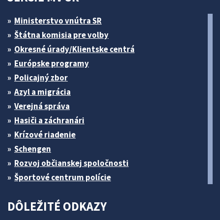
Ministerstvo vnútra SR
Štátna komisia pre volby
Okresné úrady/Klientske centrá
Európske programy
Policajný zbor
Azyl a migrácia
Verejná správa
Hasiči a záchranári
Krízové riadenie
Schengen
Rozvoj občianskej spoločnosti
Športové centrum polície
DÔLEŽITÉ ODKAZY