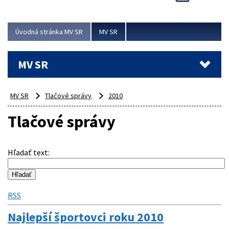
Viac
Úvodná stránka MV SR
MV SR
MV SR
MV SR
Tlačové správy
2010
Tlačové správy
Hľadať text
:
RSS
Najlepší športovci roku 2010