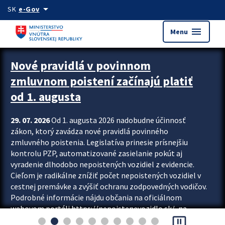
Preskocit na hlavný obsah
arrow_drop_down
SK
e-Gov
menu
Menu
Zastavit automatický posun upútavok
Nové pravidlá v povinnom
zmluvnom poistení začínajú platiť
od 1. augusta
29. 07. 2026
Od 1. augusta 2026 nadobudne účinnosť
zákon, ktorý zavádza nové pravidlá povinného
zmluvného poistenia. Legislatíva prinesie prísnejšiu
kontrolu PZP, automatizované zasielanie pokút aj
vyradenie dlhodobo nepoistených vozidiel z evidencie.
Cieľom je radikálne znížiť počet nepoistených vozidiel v
cestnej premávke a zvýšiť ochranu zodpovedných vodičov.
Podrobné informácie nájdu občania na oficiálnom
webovom portáli https://nepoistenevozidlo.sk/, na
pause_presentation
ktorom od augusta pribudne aj možnosť overiť si...