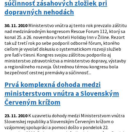
súčinnosť zásahových zložiek pri
dopravných nehodách
30. 11. 2010
Ministerstvo vnútra aj tento rok prevzalo záštitu
nad medzinárodným kongresom Rescue Forum 112, ktorý sa
konal 25. a 26. novembra v hoteli Holiday Inn v Žiline. Rezort
tak už tretí rok po sebe podporil odborné fórum, ktorého
cieľom je vyvolať diskusiu o systematickom rozvoji služieb
pre ľudí v tiesni. Kongres svojou záštitou podporilo aj
ministerstvo zdravotníctva a ministerstvo dopravy, výstavby
a regionálneho rozvoja. Ústrednou témou kongresu bola
bezpečnosť cestnej premávky a súčinnosť...
Prvá komplexná dohoda medzi
ministerstvom vnútra a Slovenským
Červeným krížom
23. 11. 2010
K uzavretiu dohody medzi Ministerstvom vnútra
Slovenskej republiky a Slovenským Červeným krížom o
vzájomnej spolupráci a pomoci došlo v pondelok 22.