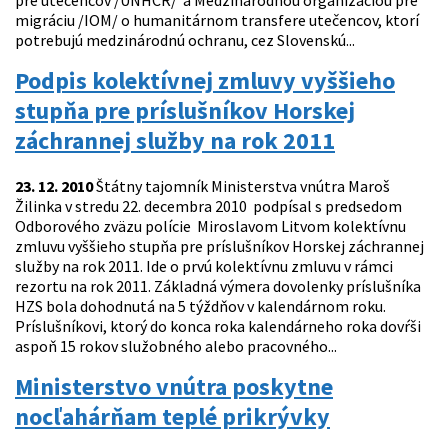
pre utečencov /UNHCR/ a Medzinárodnou organizáciou pre
migráciu /IOM/ o humanitárnom transfere utečencov, ktorí
potrebujú medzinárodnú ochranu, cez Slovenskú...
Podpis kolektívnej zmluvy vyššieho
stupňa pre príslušníkov Horskej
záchrannej služby na rok 2011
23. 12. 2010
Štátny tajomník Ministerstva vnútra Maroš
Žilinka v stredu 22. decembra 2010 podpísal s predsedom
Odborového zväzu polície Miroslavom Litvom kolektívnu
zmluvu vyššieho stupňa pre príslušníkov Horskej záchrannej
služby na rok 2011. Ide o prvú kolektívnu zmluvu v rámci
rezortu na rok 2011. Základná výmera dovolenky príslušníka
HZS bola dohodnutá na 5 týždňov v kalendárnom roku.
Príslušníkovi, ktorý do konca roka kalendárneho roka dovŕši
aspoň 15 rokov služobného alebo pracovného...
Ministerstvo vnútra poskytne
nocľahárňam teplé prikrývky