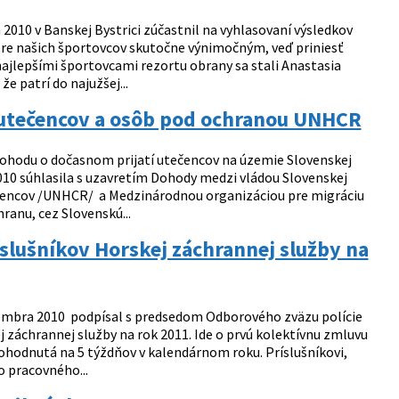
2010 v Banskej Bystrici zúčastnil na vyhlasovaní výsledkov
pre našich športovcov skutočne výnimočným, veď priniesť
 najlepšími športovcami rezortu obrany sa stali Anastasia
e patrí do najužšej...
 utečencov a osôb pod ochranou UNHCR
 dohodu o dočasnom prijatí utečencov na územie Slovenskej
2010 súhlasila s uzavretím Dohody medzi vládou Slovenskej
čencov /UNHCR/ a Medzinárodnou organizáciou pre migráciu
anu, cez Slovenskú...
slušníkov Horskej záchrannej služby na
ecembra 2010 podpísal s predsedom Odborového zväzu polície
 záchrannej služby na rok 2011. Ide o prvú kolektívnu zmluvu
ohodnutá na 5 týždňov v kalendárnom roku. Príslušníkovi,
 pracovného...