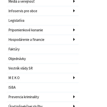
Médiá a verejnosť
Infoservis pre obce
Legislatíva
Pripomienkové konanie
Hospodárenie a financie
Faktúry
Objednávky
Vestník vlády SR
M E K O
ISBA
Prevencia kriminality
Úrad inšpekčnej služby