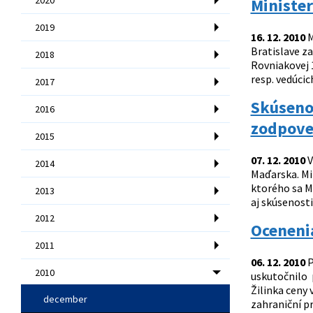
Ministe
2019
16. 12. 2010
M
Bratislave za
2018
Rovniakovej 
resp. vedúcic
2017
Skúsenos
2016
zodpove
2015
07. 12. 2010
V
2014
Maďarska. Mi
ktorého sa Ma
2013
aj skúsenosti
2012
Ocenenia
2011
06. 12. 2010
P
2010
uskutočnilo 
Žilinka ceny
december
zahraniční p