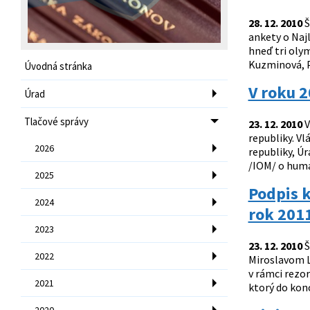
28. 12. 2010
Š
ankety o Naj
hneď tri olym
Kuzminová, Pa
Úvodná stránka
V roku 
Úrad
Tlačové správy
23. 12. 2010
V
republiky. V
2026
republiky, Ú
/IOM/ o huma
2025
Podpis k
2024
rok 201
2023
23. 12. 2010
Š
2022
Miroslavom L
v rámci rezo
2021
ktorý do kon
2020