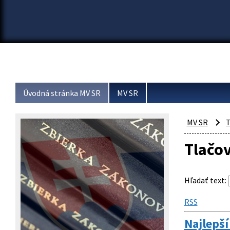
Úvodná stránka MV SR
MV SR
MV SR
T
Tlačo
Hľadať text
:
RSS
Najlepší