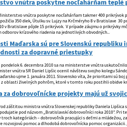
rstvo vnútra poskytne nocľahárňam teplé 
inisterstvo vnútra poskytne nocľahárňam takmer 400 prikrývok pre
požičia 350 diek, Útulku sv. Lujzy na Krčméryho 8 v Bratislave 30 
10 v Bratislave pôjde 15 prikrývok. V prípade záujmu o prikrývky
h odborov krízového riadenia na jednotlivých obvodných...
ti Maďarska sú pre Slovenskú republiku in
dnosti za dopravné priestupky
 pondelok 6. decembra 2010 sa na ministerstve vnútra uskutočnilo 
nister vnútra SR Daniel Lipšic ocenil návštevu svojho kolegu Sánd
ďarsko ujme 1. januára 2011. Slovensko víta, že prioritami sú boj 
 z oblasti živelných pohrôm, ktoré v tomto roku postihli obidve kraj
 za dobrovoľnícke projekty majú už svojic
od záštitou ministra vnútra Slovenskej republiky Daniela Lipšica sa
podujatie pod názvom „Bratislavskí dobrovoľníci roka 2010". Pri t
 v troch kategóriách – dobrovoľník pracujúci s deťmi a mládežou, 
re rozvojovú pomoc a dlhodobá dobrovoľnícka pomoc organizácii. 