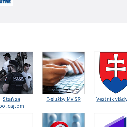
Staň sa
E-služby MV SR
Vestník vlád
policajtom