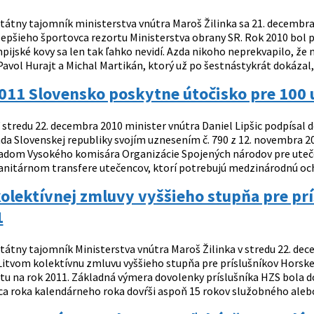
tátny tajomník ministerstva vnútra Maroš Žilinka sa 21. decembra 
lepšieho športovca rezortu Ministerstva obrany SR. Rok 2010 bol 
pijské kovy sa len tak ľahko nevidí. Azda nikoho neprekvapilo, že
vol Hurajt a Michal Martikán, ktorý už po šestnástykrát dokázal, ž
2011 Slovensko poskytne útočisko pre 100
 stredu 22. decembra 2010 minister vnútra Daniel Lipšic podpísal
láda Slovenskej republiky svojím uznesením č. 790 z 12. novembra 
radom Vysokého komisára Organizácie Spojených národov pre ute
nitárnom transfere utečencov, ktorí potrebujú medzinárodnú ochr
olektívnej zmluvy vyššieho stupňa pre prí
1
tátny tajomník Ministerstva vnútra Maroš Žilinka v stredu 22. d
itvom kolektívnu zmluvu vyššieho stupňa pre príslušníkov Horskej
rtu na rok 2011. Základná výmera dovolenky príslušníka HZS bola d
ca roka kalendárneho roka dovŕši aspoň 15 rokov služobného alebo