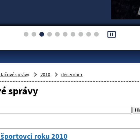
pause_presentation
lačové správy
2010
december
vé správy
 športovci roku 2010