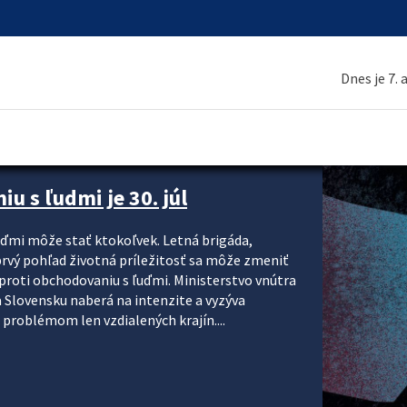
Dnes je 7.
 s ľudmi je 30. júl
uďmi môže stať ktokoľvek. Letná brigáda,
 prvý pohľad životná príležitosť sa môže zmeniť
 proti obchodovaniu s ľuďmi. Ministerstvo vnútra
a Slovensku naberá na intenzite a vyzýva
 problémom len vzdialených krajín....