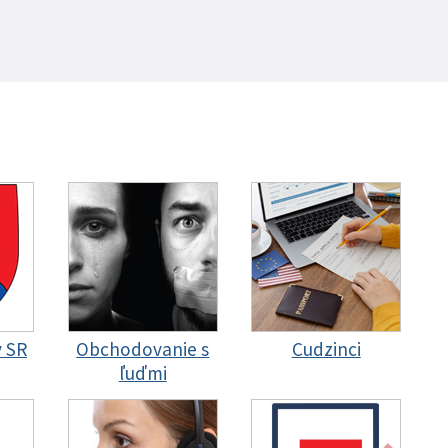
y SR
Obchodovanie s
Cudzinci
ľuďmi