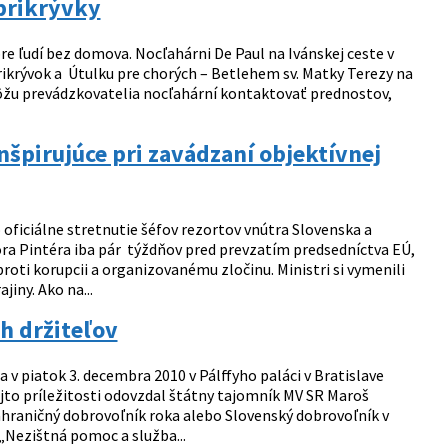
prikrývky
 ľudí bez domova. Nocľahárni De Paul na Ivánskej ceste v
prikrývok a Útulku pre chorých – Betlehem sv. Matky Terezy na
 môžu prevádzkovatelia nocľahární kontaktovať prednostov,
špirujúce pri zavádzaní objektívnej
oficiálne stretnutie šéfov rezortov vnútra Slovenska a
ora Pintéra iba pár týždňov pred prevzatím predsedníctva EÚ,
proti korupcii a organizovanému zločinu. Ministri si vymenili
iny. Ako na...
h držiteľov
 v piatok 3. decembra 2010 v Pálffyho paláci v Bratislave
ejto príležitosti odovzdal štátny tajomník MV SR Maroš
zahraničný dobrovoľník roka alebo Slovenský dobrovoľník v
„Nezištná pomoc a služba...