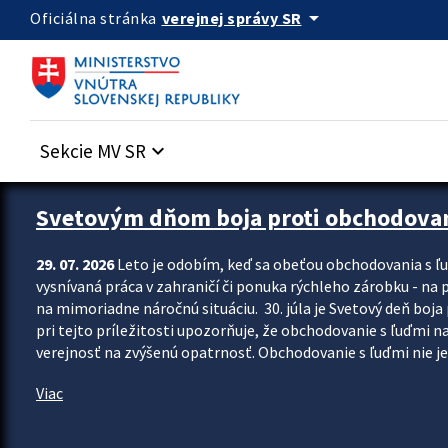
Preskocit na hlavný obsah
arrow_drop_down
verejnej správy SR
Oficiálna stránka
Sekcie MV SR
keyboard_arrow_down
Zastavit automatický posun upútavok
Svetovým dňom boja proti obchodovaniu
29. 07. 2026
Leto je odobím, keď sa obeťou obchodovania s ľ
vysnívaná práca v zahraničí či ponuka rýchleho zárobku - na
na mimoriadne náročnú situáciu. 30. júla je Svetový deň boja
pri tejto príležitosti upozorňuje, že obchodovanie s ľuďmi n
verejnosť na zvýšenú opatrnosť. Obchodovanie s ľuďmi nie je
Viac