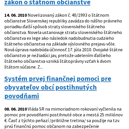
zákon o štátnom občianstve
14. 06. 2010
Novelizovaný zákon č. 40/1993 o štátnom
občianstve Slovenskej republiky zavádza do nášho právneho
poriadku ďalší spôsob straty slovenského štátneho
občianstva. Novela ustanovuje stratu slovenského štátneho
občianstva ex lege ako následok nadobudnutia cudzieho
štátneho občianstva na základe výslovného prejavu vôle.
Nová úprava nadobúda účinnosť 17. júla 2010. Dvojaké štátne
občianstvo je nežiadúci jav, pretože udelením ďalšieho
štátneho občianstva vzniká štátoprávny vzťah k dvom
štátom súčasne. Z...
Systém prvej finančnej pomoci pre
obyvateľov obcí postihnutých
povodňami
08. 06. 2010
Vláda SR na mimoriadnom rokovaní vyčlenila na
pomoc pre povodňami postihnuté obce a mestá 25 miliónov
€. Časť z týchto peňazí /približne tretina/ sa použije na tzv.
prvú finančnú pomoc občanom na zabezpečenie