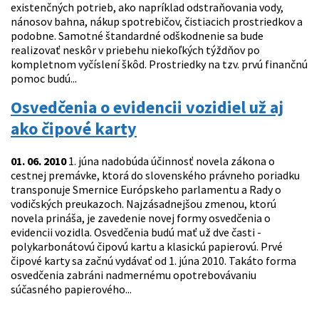
existenčných potrieb, ako napríklad odstraňovania vody,
nánosov bahna, nákup spotrebičov, čistiacich prostriedkov a
podobne. Samotné štandardné odškodnenie sa bude
realizovať neskôr v priebehu niekoľkých týždňov po
kompletnom vyčíslení škôd. Prostriedky na tzv. prvú finančnú
pomoc budú...
Osvedčenia o evidencii vozidiel už aj
ako čipové karty
01. 06. 2010
1. júna nadobúda účinnosť novela zákona o
cestnej premávke, ktorá do slovenského právneho poriadku
transponuje Smernice Európskeho parlamentu a Rady o
vodičských preukazoch. Najzásadnejšou zmenou, ktorú
novela prináša, je zavedenie novej formy osvedčenia o
evidencii vozidla. Osvedčenia budú mať už dve časti -
polykarbonátovú čipovú kartu a klasickú papierovú. Prvé
čipové karty sa začnú vydávať od 1. júna 2010. Takáto forma
osvedčenia zabráni nadmernému opotrebovávaniu
súčasného papierového...