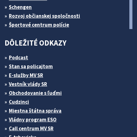
Schengen
Rozvoj občianskej spoločnosti
Športové centrum polície
DÔLEŽITÉ ODKAZY
Podcast
Stan sa policajtom
E-služby MV SR
Vestník vlády SR
Obchodovanie s ľuďmi
Cudzinci
Miestna štátna správa
Vládny program ESO
Call centrum MV SR