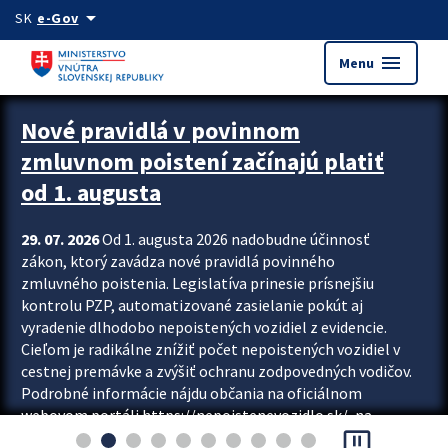
Preskocit na hlavný obsah
arrow_drop_down
SK
e-Gov
menu
Menu
Zastavit automatický posun upútavok
Nové pravidlá v povinnom
zmluvnom poistení začínajú platiť
od 1. augusta
29. 07. 2026
Od 1. augusta 2026 nadobudne účinnosť
zákon, ktorý zavádza nové pravidlá povinného
zmluvného poistenia. Legislatíva prinesie prísnejšiu
kontrolu PZP, automatizované zasielanie pokút aj
vyradenie dlhodobo nepoistených vozidiel z evidencie.
Cieľom je radikálne znížiť počet nepoistených vozidiel v
cestnej premávke a zvýšiť ochranu zodpovedných vodičov.
Podrobné informácie nájdu občania na oficiálnom
webovom portáli https://nepoistenevozidlo.sk/, na
pause_presentation
ktorom od augusta pribudne aj možnosť overiť si...