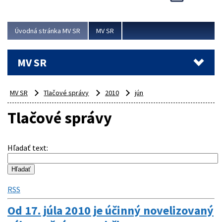
Viac
Úvodná stránka MV SR
MV SR
MV SR
MV SR
Tlačové správy
2010
jún
Tlačové správy
Hľadať text
:
RSS
Od 17. júla 2010 je účinný novelizovaný