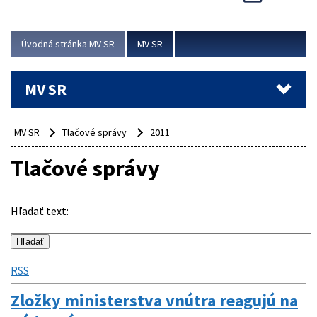
Viac
Úvodná stránka MV SR
MV SR
MV SR
MV SR
Tlačové správy
2011
Tlačové správy
Hľadať text
:
RSS
Zložky ministerstva vnútra reagujú na