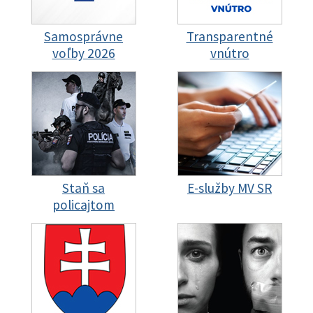
Samosprávne
Transparentné
voľby 2026
vnútro
Staň sa
E-služby MV SR
policajtom