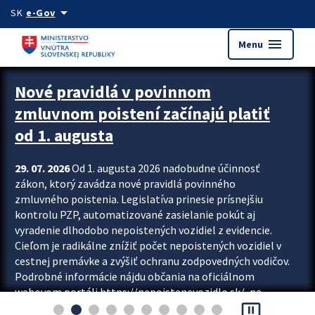
Preskocit na hlavný obsah
arrow_drop_down
SK
e-Gov
menu
Menu
Zastavit automatický posun upútavok
Nové pravidlá v povinnom
zmluvnom poistení začínajú platiť
od 1. augusta
29. 07. 2026
Od 1. augusta 2026 nadobudne účinnosť
zákon, ktorý zavádza nové pravidlá povinného
zmluvného poistenia. Legislatíva prinesie prísnejšiu
kontrolu PZP, automatizované zasielanie pokút aj
vyradenie dlhodobo nepoistených vozidiel z evidencie.
Cieľom je radikálne znížiť počet nepoistených vozidiel v
cestnej premávke a zvýšiť ochranu zodpovedných vodičov.
Podrobné informácie nájdu občania na oficiálnom
webovom portáli https://nepoistenevozidlo.sk/, na
pause_presentation
ktorom od augusta pribudne aj možnosť overiť si...