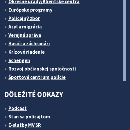
Okresné úrady/Klientske centrá
Európske programy
Policajný zbor
Azyl a migrácia
Verejná správa
Hasiči a záchranári
Krízové riadenie
Schengen
Rozvoj občianskej spoločnosti
Športové centrum polície
DÔLEŽITÉ ODKAZY
Podcast
Stan sa policajtom
E-služby MV SR