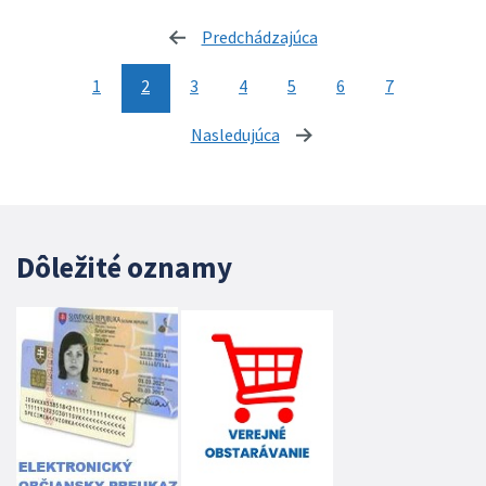
Predchádzajúca
stránka
1
2
3
4
5
6
7
Nasledujúca
stránka
Dôležité oznamy