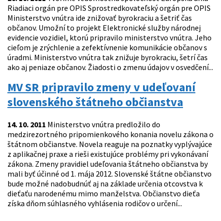
Riadiaci orgán pre OPIS Sprostredkovateľský orgán pre OPIS
Ministerstvo vnútra ide znižovať byrokraciu a šetriť čas
občanov. Umožní to projekt Elektronické služby národnej
evidencie vozidiel, ktorú pripravilo ministerstvo vnútra. Jeho
cieľom je zrýchlenie a zefektívnenie komunikácie občanov s
úradmi. Ministerstvo vnútra tak znižuje byrokraciu, šetrí čas
ako aj peniaze občanov. Žiadosti o zmenu údajov v osvedčení...
MV SR pripravilo zmeny v udeľovaní
slovenského štátneho občianstva
14. 10. 2011
Ministerstvo vnútra predložilo do
medzirezortného pripomienkového konania novelu zákona o
štátnom občianstve. Novela reaguje na poznatky vyplývajúce
z aplikačnej praxe a rieši existujúce problémy pri vykonávaní
zákona. Zmeny pravidiel udeľovania štátneho občianstva by
mali byť účinné od 1. mája 2012. Slovenské štátne občianstvo
bude možné nadobudnúť aj na základe určenia otcovstva k
dieťaťu narodenému mimo manželstva. Občianstvo dieťa
získa dňom súhlasného vyhlásenia rodičov o určení...