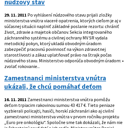
núdzový stav
29. 11. 2011
Po vyhlásení núdzového stavu prijali zložky
ministerstva vnútra viaceré opatrenia, ktorých cieľom je aj v
súčasnej situácii naplniť základné poslanie rezortu: chrániť
život, zdravie a majetok občanov. Sekcia integrovaného
záchranného systému a civilnej ochrany MV SR vydala
metodický pokyn, ktorý ukladá obvodným úradom
zabezpečiť pracovnú povinnosť na výkon zdravotnej
starostlivosti a zákaz uplatňovať právo na štrajk počas
núdzového stavu. Ministerstvo odporúča obvodným úradom: •
zvolať rokovanie...
Zamestnanci ministerstva vnútra
ukázali, že chcú pomáhať deťom
16. 11. 2011
Zamestnanci ministerstva vnútra pomôžu
deťom trpiacim rakovinou sumou 43 417 €. Tieto peniaze
vyzbierali policajti, hasiči, horskí záchranári ako aj civilní
zamestnanci ministerstva vnútra v prvom ročníku projektu
„Euro pre onkológiu“. Spoločne sme tak dokázali, že nám nie