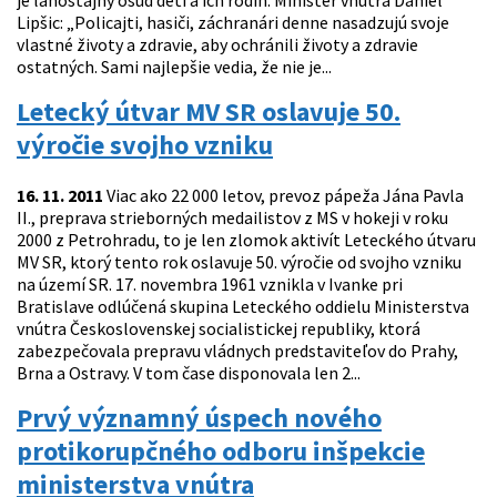
je ľahostajný osud detí a ich rodín. Minister vnútra Daniel
Lipšic: „Policajti, hasiči, záchranári denne nasadzujú svoje
vlastné životy a zdravie, aby ochránili životy a zdravie
ostatných. Sami najlepšie vedia, že nie je...
Letecký útvar MV SR oslavuje 50.
výročie svojho vzniku
16. 11. 2011
Viac ako 22 000 letov, prevoz pápeža Jána Pavla
II., preprava strieborných medailistov z MS v hokeji v roku
2000 z Petrohradu, to je len zlomok aktivít Leteckého útvaru
MV SR, ktorý tento rok oslavuje 50. výročie od svojho vzniku
na území SR. 17. novembra 1961 vznikla v Ivanke pri
Bratislave odlúčená skupina Leteckého oddielu Ministerstva
vnútra Československej socialistickej republiky, ktorá
zabezpečovala prepravu vládnych predstaviteľov do Prahy,
Brna a Ostravy. V tom čase disponovala len 2...
Prvý významný úspech nového
protikorupčného odboru inšpekcie
ministerstva vnútra