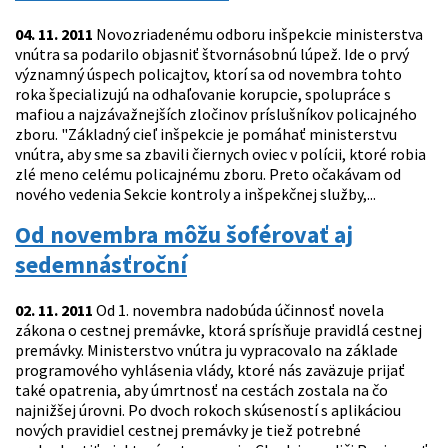
04. 11. 2011
Novozriadenému odboru inšpekcie ministerstva
vnútra sa podarilo objasniť štvornásobnú lúpež. Ide o prvý
významný úspech policajtov, ktorí sa od novembra tohto
roka špecializujú na odhaľovanie korupcie, spolupráce s
mafiou a najzávažnejších zločinov príslušníkov policajného
zboru. "Základný cieľ inšpekcie je pomáhať ministerstvu
vnútra, aby sme sa zbavili čiernych oviec v polícii, ktoré robia
zlé meno celému policajnému zboru. Preto očakávam od
nového vedenia Sekcie kontroly a inšpekčnej služby,...
Od novembra môžu šoférovať aj
sedemnásťroční
02. 11. 2011
Od 1. novembra nadobúda účinnosť novela
zákona o cestnej premávke, ktorá sprísňuje pravidlá cestnej
premávky. Ministerstvo vnútra ju vypracovalo na základe
programového vyhlásenia vlády, ktoré nás zaväzuje prijať
také opatrenia, aby úmrtnosť na cestách zostala na čo
najnižšej úrovni. Po dvoch rokoch skúseností s aplikáciou
nových pravidiel cestnej premávky je tiež potrebné