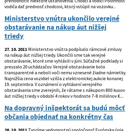
prehodnotiť niektoré ustanovenia. Chodci a vodiči Povinnosť
vodiča dať prednosť chodcovi, ktorý vstúpil na vozovku...
Ministerstvo vnútra ukončilo verejné
obstarávanie na nákup áut nižšej
triedy
27. 10. 2011
Ministerstvo vnútra podpísalo rámcové zmluvy
na nákup áut nižšej triedy. Ukončili sme tak verejné
obstarávanie, ktoré sme vyhlásili v júni. Súťažné podklady si
prevzalo 20 uchádzačov. Verejné obstarávanie bolo
transparentné a neboli voči nemu vznesené žiadne námietky.
Najnižšia cena vozidiel vzišla z elektronickej aukcie konanej
19. septembra. V oznámení o vyhlásení verejného
obstarávania sme zverejnili, že rátame s nákupom 800 kusov
áut nižšej triedy v období 4 rokov v hodnote 7-8 miliónov €....
Na dopravný inšpektorát sa budú môcť
občania objednať na konkrétny čas
26. 10. 2011
Tvoríme vedomostnú spoločnosť Európska únia