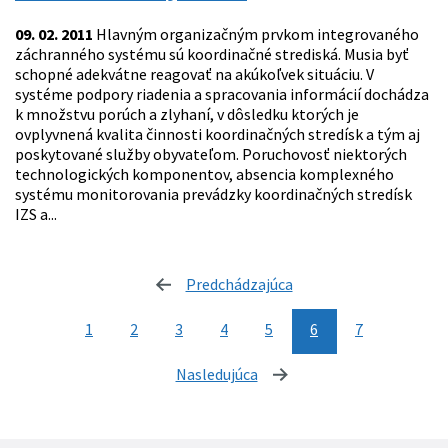
09. 02. 2011
Hlavným organizačným prvkom integrovaného
záchranného systému sú koordinačné strediská. Musia byť
schopné adekvátne reagovať na akúkoľvek situáciu. V
systéme podpory riadenia a spracovania informácií dochádza
k množstvu porúch a zlyhaní, v dôsledku ktorých je
ovplyvnená kvalita činnosti koordinačných stredísk a tým aj
poskytované služby obyvateľom. Poruchovosť niektorých
technologických komponentov, absencia komplexného
systému monitorovania prevádzky koordinačných stredísk
IZS a...
Predchádzajúca
stránka
1
2
3
4
5
6
7
Nasledujúca
stránka