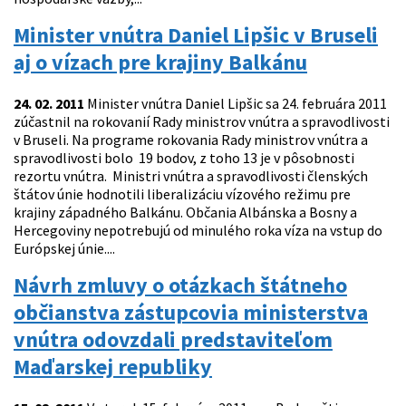
Minister vnútra Daniel Lipšic v Bruseli
aj o vízach pre krajiny Balkánu
24. 02. 2011
Minister vnútra Daniel Lipšic sa 24. februára 2011
zúčastnil na rokovanií Rady ministrov vnútra a spravodlivosti
v Bruseli. Na programe rokovania Rady ministrov vnútra a
spravodlivosti bolo 19 bodov, z toho 13 je v pôsobnosti
rezortu vnútra. Ministri vnútra a spravodlivosti členských
štátov únie hodnotili liberalizáciu vízového režimu pre
krajiny západného Balkánu. Občania Albánska a Bosny a
Hercegoviny nepotrebujú od minulého roka víza na vstup do
Európskej únie....
Návrh zmluvy o otázkach štátneho
občianstva zástupcovia ministerstva
vnútra odovzdali predstaviteľom
Maďarskej republiky