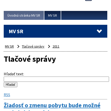
Viac
Úvodná stránka MV SR
MV SR
MV SR
MV SR
Tlačové správy
2011
Tlačové správy
Hľadať text
:
RSS
Žiadosť o zmenu pobytu bude možné