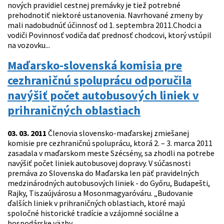
nových pravidiel cestnej premávky je tiež potrebné
prehodnotiť niektoré ustanovenia. Navrhované zmeny by
mali nadobudnúť účinnosť od 1. septembra 2011.Chodci a
vodiči Povinnosť vodiča dať prednosť chodcovi, ktorý vstúpil
na vozovku...
Maďarsko-slovenská komisia pre
cezhraničnú spoluprácu odporučila
navýšiť počet autobusových liniek v
prihraničných oblastiach
03. 03. 2011
Členovia slovensko-maďarskej zmiešanej
komisie pre cezhraničnú spoluprácu, ktorá 2. – 3. marca 2011
zasadala v maďarskom meste Szécsény, sa zhodli na potrebe
navýšiť počet liniek autobusovej dopravy. V súčasnosti
premáva zo Slovenska do Maďarska len päť pravidelných
medzinárodných autobusových liniek - do Győru, Budapešti,
Rajky, Tiszaújvárosu a Mosonmagyaróváru. „Budovanie
ďalších liniek v prihraničných oblastiach, ktoré majú
spoločné historické tradície a vzájomné sociálne a
hospodárske väzby,...