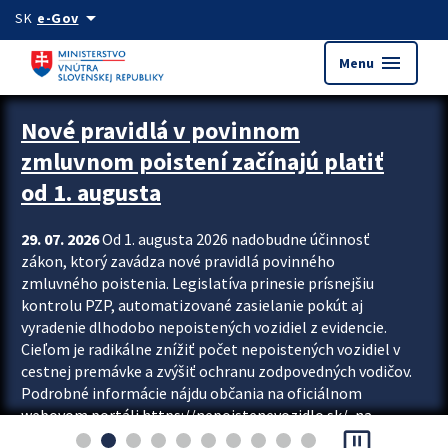
Preskocit na hlavný obsah
arrow_drop_down
SK
e-Gov
menu
Menu
Zastavit automatický posun upútavok
Nové pravidlá v povinnom
zmluvnom poistení začínajú platiť
od 1. augusta
29. 07. 2026
Od 1. augusta 2026 nadobudne účinnosť
zákon, ktorý zavádza nové pravidlá povinného
zmluvného poistenia. Legislatíva prinesie prísnejšiu
kontrolu PZP, automatizované zasielanie pokút aj
vyradenie dlhodobo nepoistených vozidiel z evidencie.
Cieľom je radikálne znížiť počet nepoistených vozidiel v
cestnej premávke a zvýšiť ochranu zodpovedných vodičov.
Podrobné informácie nájdu občania na oficiálnom
webovom portáli https://nepoistenevozidlo.sk/, na
pause_presentation
ktorom od augusta pribudne aj možnosť overiť si...