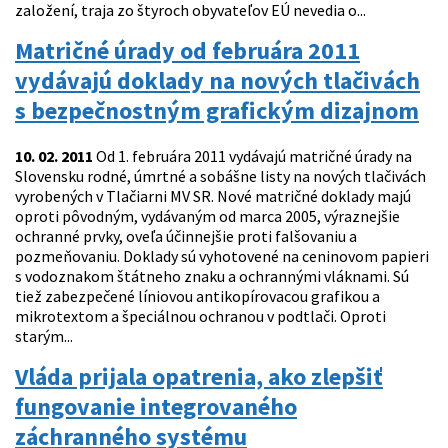
založení, traja zo štyroch obyvateľov EÚ nevedia o...
Matričné úrady od februára 2011
vydávajú doklady na nových tlačivách
s bezpečnostným grafickým dizajnom
10. 02. 2011
Od 1. februára 2011 vydávajú matričné úrady na
Slovensku rodné, úmrtné a sobášne listy na nových tlačivách
vyrobených v Tlačiarni MV SR. Nové matričné doklady majú
oproti pôvodným, vydávaným od marca 2005, výraznejšie
ochranné prvky, oveľa účinnejšie proti falšovaniu a
pozmeňovaniu. Doklady sú vyhotovené na ceninovom papieri
s vodoznakom štátneho znaku a ochrannými vláknami. Sú
tiež zabezpečené líniovou antikopírovacou grafikou a
mikrotextom a špeciálnou ochranou v podtlači. Oproti
starým...
Vláda prijala opatrenia, ako zlepšiť
fungovanie integrovaného
záchranného systému