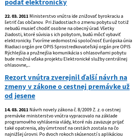
podať elektronicky
22. 03. 2011
Ministerstvo vnútra ide znižovať byrokraciu a
šetriť čas občanov. Pri žiadostiach o zmenu pobytu už totiž
nebudú musieť chodiť osobne na obecný úrad. Všetky
žiadosti, ktoré súvisia s ich pobytom, budú môcť vybaviť
elektronicky. Tvoríme vedomostnú spoločnosť Európska únia
Riadiaci orgán pre OPIS Sprostredkovateľský orgán pre OPIS
Rýchlejšia a pružnejšia komunikácia s ohlasovňami pobytu
bude možná vďaka projektu Elektronické služby centrálnej
ohlasovne,...
Rezort vnútra zverejnil ďalší návrh na
zmeny v zákone o cestnej premávke už
od jesene
14. 03. 2011
Návrh novely zákona č. 8/2009 Z. z. o cestnej
premávke ministerstvo vnútra vypracovalo na základe
programového vyhlásenia vlády, ktoré nás zaväzuje prijať
také opatrenia, aby úmrtnosť na cestách zostala na čo
najnižšej úrovni. Po dvoch rokoch skúseností s aplikáciou