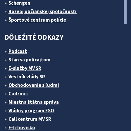
Schengen
Rozvoj občianskej spoločnosti
Športové centrum polície
DÔLEŽITÉ ODKAZY
Podcast
Stan sa policajtom
E-služby MV SR
Vestník vlády SR
Obchodovanie s ľuďmi
Cudzinci
Miestna štátna správa
Vládny program ESO
Call centrum MV SR
E-trhovisko