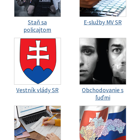
Staň sa
E-služby MV SR
policajtom
Vestník vlády SR
Obchodovanie s
ľuďmi