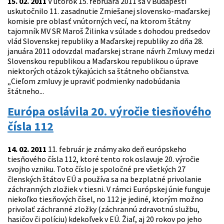
15. 02. 2011
V utorok 15. februára 2011 sa v Budapešti
uskutočnilo 11. zasadnutie Zmiešanej slovensko-maďarskej
komisie pre oblasť vnútorných vecí, na ktorom štátny
tajomník MV SR Maroš Žilinka v súlade s dohodou predsedov
vlád Slovenskej republiky a Maďarskej republiky zo dňa 28.
januára 2011 odovzdal maďarskej strane návrh Zmluvy medzi
Slovenskou republikou a Maďarskou republikou o úprave
niektorých otázok týkajúcich sa štátneho občianstva.
„Cieľom zmluvy je upraviť podmienky nadobúdania
štátneho...
Európa oslávila 20. výročie tiesňového
čísla 112
14. 02. 2011
11. február je známy ako deň európskeho
tiesňového čísla 112, ktoré tento rok oslavuje 20. výročie
svojho vzniku. Toto číslo je spoločné pre všetkých 27
členských štátov EÚ a používa sa na bezplatné privolanie
záchranných zložiek v tiesni. V rámci Európskej únie funguje
niekoľko tiesňových čísel, no 112 je jediné, ktorým možno
privolať záchranné zložky (záchrannú zdravotnú službu,
hasičov či políciu) kdekoľvek v EÚ. Žiaľ, aj 20 rokov po jeho