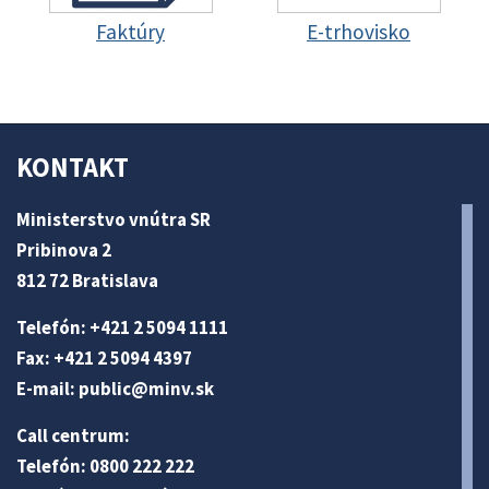
Faktúry
E-trhovisko
KONTAKT
Ministerstvo vnútra SR
Pribinova 2
812 72 Bratislava
Telefón: +421 2 5094 1111
Fax: +421 2 5094 4397
E-mail:
public@minv
.sk
Call centrum:
Telefón: 0800 222 222