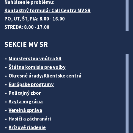
Nahlásenie problému:
Kontaktný formulár Call Centra MV SR
PO, UT, ŠT, PIA: 8.00 - 16.00
STREDA: 8.00 - 17.00
SEKCIE MV SR
Ministerstvo vnútra SR
Štátna komisia pre volby
Okresné úrady/Klientske centrá
Európske programy
Policajný zbor
Azyl a migrácia
Verejná správa
Hasiči a záchranári
Krízové riadenie