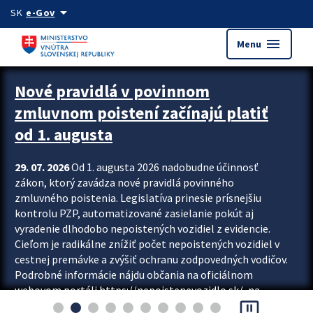
Preskocit na hlavný obsah
arrow_drop_down
SK
e-Gov
menu
Menu
Zastavit automatický posun upútavok
Nové pravidlá v povinnom
zmluvnom poistení začínajú platiť
od 1. augusta
29. 07. 2026
Od 1. augusta 2026 nadobudne účinnosť
zákon, ktorý zavádza nové pravidlá povinného
zmluvného poistenia. Legislatíva prinesie prísnejšiu
kontrolu PZP, automatizované zasielanie pokút aj
vyradenie dlhodobo nepoistených vozidiel z evidencie.
Cieľom je radikálne znížiť počet nepoistených vozidiel v
cestnej premávke a zvýšiť ochranu zodpovedných vodičov.
Podrobné informácie nájdu občania na oficiálnom
webovom portáli https://nepoistenevozidlo.sk/, na
pause_presentation
ktorom od augusta pribudne aj možnosť overiť si...