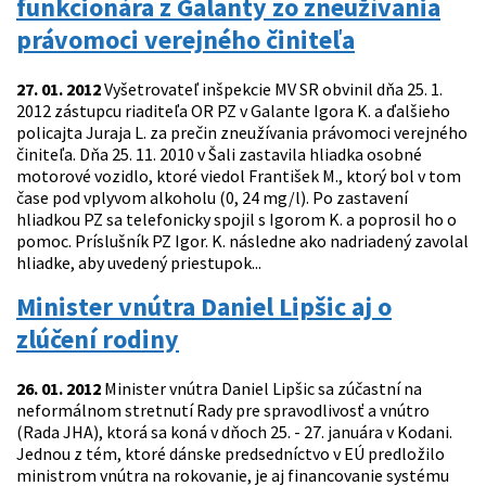
funkcionára z Galanty zo zneužívania
právomoci verejného činiteľa
27. 01. 2012
Vyšetrovateľ inšpekcie MV SR obvinil dňa 25. 1.
2012 zástupcu riaditeľa OR PZ v Galante Igora K. a ďalšieho
policajta Juraja L. za prečin zneužívania právomoci verejného
činiteľa. Dňa 25. 11. 2010 v Šali zastavila hliadka osobné
motorové vozidlo, ktoré viedol František M., ktorý bol v tom
čase pod vplyvom alkoholu (0, 24 mg/l). Po zastavení
hliadkou PZ sa telefonicky spojil s Igorom K. a poprosil ho o
pomoc. Príslušník PZ Igor. K. následne ako nadriadený zavolal
hliadke, aby uvedený priestupok...
Minister vnútra Daniel Lipšic aj o
zlúčení rodiny
26. 01. 2012
Minister vnútra Daniel Lipšic sa zúčastní na
neformálnom stretnutí Rady pre spravodlivosť a vnútro
(Rada JHA), ktorá sa koná v dňoch 25. - 27. januára v Kodani.
Jednou z tém, ktoré dánske predsedníctvo v EÚ predložilo
ministrom vnútra na rokovanie, je aj financovanie systému