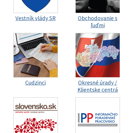
Vestník vlády SR
Obchodovanie s
ľuďmi
Cudzinci
Okresné úrady /
Klientske centrá