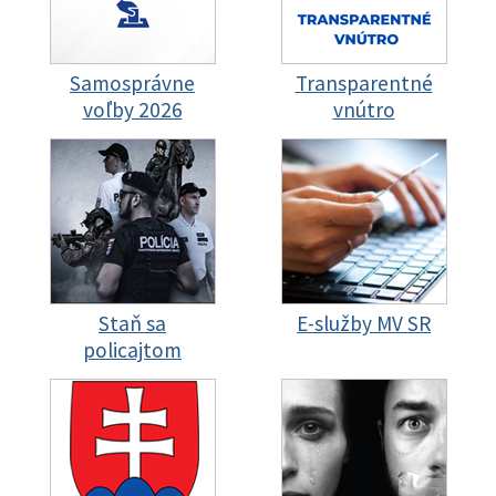
Samosprávne
Transparentné
voľby 2026
vnútro
Staň sa
E-služby MV SR
policajtom