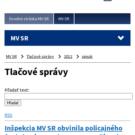
Viac
Úvodná stránka MV SR
MV SR
MV SR
MV SR
Tlačové správy
2012
január
Tlačové správy
Hľadať text
:
RSS
Inšpekcia MV SR obvinila policajného