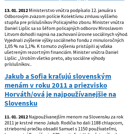
13. 01. 2012
Ministerstvo vnútra podpísalo 12. januára s
Odborovým zväzom polície Kolektívnu zmluvu vyššieho
stupňa pre príslušníkov Policajného zboru. Minister vnútra
Daniel Lipšic sa so šéfom policajných odborov Miroslavom
Litvom dohodli najmä na zachovaní úrovne sociálnych výhod.
Vyjednali zvýšenie výšky sociálneho fondu z minuloročných
1,05 % na 1,1%. K tomuto zvýšeniu pristúpili aj vďaka
ušetreným rezortným financiám. Minister vnútra Daniel
Lipšic: „Urobím všetko preto, aby sociálne výhody
príslušníkov...
Jakub a Sofia kraľujú slovenským
menám v roku 2011 a priezvisko
Horváth/ová je najpoužívanejšie na
Slovensku
11. 01. 2012
Najpoužívanejším menom na Slovensku za rok
2011 je krstné meno Jakub. Rodičia ho dali 1188 chlapcom,
striebornú priečku obsadil Samuel s 1150 používateľmi,