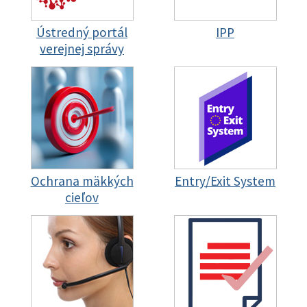
Ústredný portál
IPP
verejnej správy
Ochrana mäkkých
Entry/Exit System
cieľov