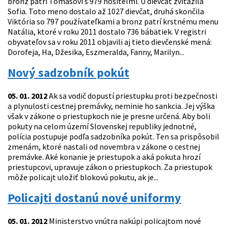
bronz patrí Tomášovi s 979 nositeľmi. U dievčat zvíťazila
Sofia. Toto meno dostalo až 1027 dievčat, druhá skončila
Viktória so 797 používateľkami a bronz patrí krstnému menu
Natália, ktoré v roku 2011 dostalo 736 bábätiek. V registri
obyvateľov sa v roku 2011 objavili aj tieto dievčenské mená:
Dorofeja, Ha, Džesika, Eszmeralda, Fanny, Marilyn...
Nový sadzobník pokút
05. 01. 2012
Ak sa vodič dopustí priestupku proti bezpečnosti
a plynulosti cestnej premávky, neminie ho sankcia. Jej výška
však v zákone o priestupkoch nie je presne určená. Aby boli
pokuty na celom území Slovenskej republiky jednotné,
polícia postupuje podľa sadzobníka pokút. Ten sa prispôsobil
zmenám, ktoré nastali od novembra v zákone o cestnej
premávke. Aké konanie je priestupok a aká pokuta hrozí
priestupcovi, upravuje zákon o priestupkoch. Za priestupok
môže policajt uložiť blokovú pokutu, ak je...
Policajti dostanú nové uniformy
05. 01. 2012
Ministerstvo vnútra nakúpi policajtom nové