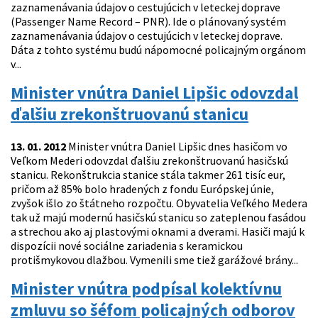
zaznamenávania údajov o cestujúcich v leteckej doprave
(Passenger Name Record – PNR). Ide o plánovaný systém
zaznamenávania údajov o cestujúcich v leteckej doprave.
Dáta z tohto systému budú nápomocné policajným orgánom
v...
Minister vnútra Daniel Lipšic odovzdal
ďalšiu zrekonštruovanú stanicu
13. 01. 2012
Minister vnútra Daniel Lipšic dnes hasičom vo
Veľkom Mederi odovzdal ďalšiu zrekonštruovanú hasičskú
stanicu. Rekonštrukcia stanice stála takmer 261 tisíc eur,
pričom až 85% bolo hradených z fondu Európskej únie,
zvyšok išlo zo štátneho rozpočtu. Obyvatelia Veľkého Medera
tak už majú modernú hasičskú stanicu so zateplenou fasádou
a strechou ako aj plastovými oknami a dverami. Hasiči majú k
dispozícii nové sociálne zariadenia s keramickou
protišmykovou dlažbou. Vymenili sme tiež garážové brány...
Minister vnútra podpísal kolektívnu
zmluvu so šéfom policajných odborov