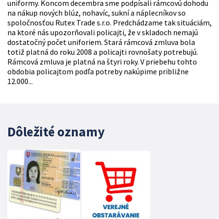
uniformy. Koncom decembra sme podpísali rámcovú dohodu
na nákup nových blúz, nohavíc, sukní a náplecníkov so
spoločnosťou Rutex Trade s.r.o. Predchádzame tak situáciám,
na ktoré nás upozorňovali policajti, že v skladoch nemajú
dostatočný počet uniforiem. Stará rámcová zmluva bola
totiž platná do roku 2008 a policajti rovnošaty potrebujú.
Rámcová zmluva je platná na štyri roky. V priebehu tohto
obdobia policajtom podľa potreby nakúpime približne
12.000...
Dôležité oznamy