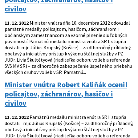
civilov
11. 12. 2012
Minister vnútra dňa 10. decembra 2012 odovzdal
pamätné medaily policajtom, hasičom, záchranárom i
občianskym zamestnancom za vzorné plnenie služobných
povinností. Pamätnú medailu ministra vnútra SR I. stupňa
dostali: mjr. Július Krupský (Košice) – za dlhoročný príkladný,
obetavý a iniciatívny prístup k výkonu štátnej služby v PZ
JUDr. Lívia Škultétyová (riaditeľka odboru volieb a referenda
SVS MV SR) – za dlhoročné zabezpečenie úspešného priebehu
všetkých druhov volieb v SR Pamätnú...
Minister vnútra Robert Kaliňák ocenil
policajtov, záchranárov, hasičov i
civilov
11. 12. 2012
Pamätnú medailu ministra vnútra SR I. stupňa
dostali: mjr. Július Krupský (Košice) – za dlhoročný príkladný,
obetavý a iniciatívny prístup k výkonu štátnej služby v PZ
JUDr. Lívia Škultétyová (riaditeľka odboru volieb a referenda