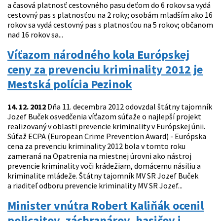
a časová platnosť cestovného pasu deťom do 6 rokov sa vydá
cestovný pas s platnosťou na 2 roky; osobám mladším ako 16
rokov sa vydá cestovný pas s platnosťou na 5 rokov; občanom
nad 16 rokov sa...
Víťazom národného kola Európskej
ceny za prevenciu kriminality 2012 je
Mestská polícia Pezinok
14. 12. 2012
Dňa 11. decembra 2012 odovzdal štátny tajomník
Jozef Buček osvedčenia víťazom súťaže o najlepší projekt
realizovaný v oblasti prevencie kriminality v Európskej únii.
Súťaž ECPA (European Crime Prevention Award) - Európska
cena za prevenciu kriminality 2012 bola v tomto roku
zameraná na Opatrenia na miestnej úrovni ako nástroj
prevencie kriminality voči krádežiam, domácemu násiliu a
kriminalite mládeže. Štátny tajomník MV SR Jozef Buček
a riaditeľ odboru prevencie kriminality MV SR Jozef...
Minister vnútra Robert Kaliňák ocenil
policajtov, záchranárov, hasičov i