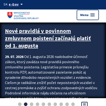
Preskocit na hlavný obsah
arrow_drop_down
SK
e-Gov
menu
Menu
Zastavit automatický posun upútavok
Nové pravidlá v povinnom
zmluvnom poistení začínajú platiť
od 1. augusta
29. 07. 2026
Od 1. augusta 2026 nadobudne účinnosť
zákon, ktorý zavádza nové pravidlá povinného
zmluvného poistenia. Legislatíva prinesie prísnejšiu
kontrolu PZP, automatizované zasielanie pokút aj
vyradenie dlhodobo nepoistených vozidiel z evidencie.
Cieľom je radikálne znížiť počet nepoistených vozidiel v
cestnej premávke a zvýšiť ochranu zodpovedných vodičov.
Podrobné informácie nájdu občania na oficiálnom
webovom portáli https://nepoistenevozidlo.sk/, na
pause_presentation
ktorom od augusta pribudne aj možnosť overiť si...