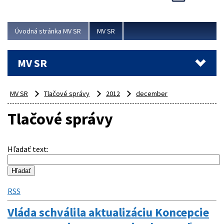
Viac
Úvodná stránka MV SR
MV SR
MV SR
MV SR
Tlačové správy
2012
december
Tlačové správy
Hľadať text
:
RSS
Vláda schválila aktualizáciu Koncepcie