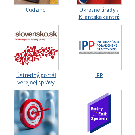
Cudzinci
Okresné úrady /
Klientske centrá
Ústredný portál
IPP
verejnej správy