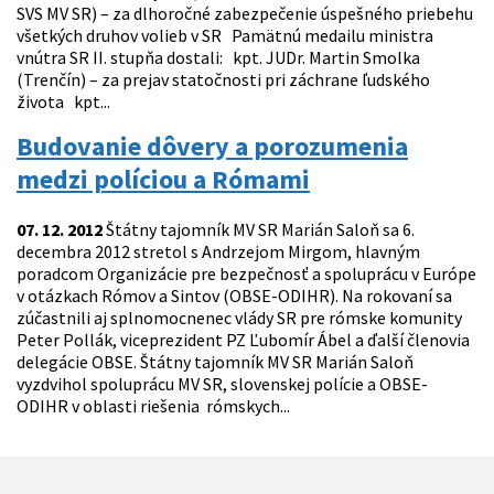
SVS MV SR) – za dlhoročné zabezpečenie úspešného priebehu
všetkých druhov volieb v SR Pamätnú medailu ministra
vnútra SR II. stupňa dostali: kpt. JUDr. Martin Smolka
(Trenčín) – za prejav statočnosti pri záchrane ľudského
života kpt...
Budovanie dôvery a porozumenia
medzi políciou a Rómami
07. 12. 2012
Štátny tajomník MV SR Marián Saloň sa 6.
decembra 2012 stretol s Andrzejom Mirgom, hlavným
poradcom Organizácie pre bezpečnosť a spoluprácu v Európe
v otázkach Rómov a Sintov (OBSE-ODIHR). Na rokovaní sa
zúčastnili aj splnomocnenec vlády SR pre rómske komunity
Peter Pollák, viceprezident PZ Ľubomír Ábel a ďalší členovia
delegácie OBSE. Štátny tajomník MV SR Marián Saloň
vyzdvihol spoluprácu MV SR, slovenskej polície a OBSE-
ODIHR v oblasti riešenia rómskych...