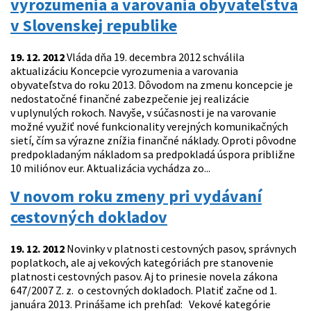
vyrozumenia a varovania obyvateľstva
v Slovenskej republike
19. 12. 2012
Vláda dňa 19. decembra 2012 schválila
aktualizáciu Koncepcie vyrozumenia a varovania
obyvateľstva do roku 2013. Dôvodom na zmenu koncepcie je
nedostatočné finančné zabezpečenie jej realizácie
v uplynulých rokoch. Navyše, v súčasnosti je na varovanie
možné využiť nové funkcionality verejných komunikačných
sietí, čím sa výrazne znížia finančné náklady. Oproti pôvodne
predpokladaným nákladom sa predpokladá úspora približne
10 miliónov eur. Aktualizácia vychádza zo...
V novom roku zmeny pri vydávaní
cestovných dokladov
19. 12. 2012
Novinky v platnosti cestovných pasov, správnych
poplatkoch, ale aj vekových kategóriách pre stanovenie
platnosti cestovných pasov. Aj to prinesie novela zákona
647/2007 Z. z. o cestovných dokladoch. Platiť začne od 1.
januára 2013. Prinášame ich prehľad: Vekové kategórie