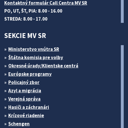
Kontaktný formulár Call Centra MV SR
PO, UT, ŠT, PIA: 8.00 - 16.00
STREDA: 8.00 - 17.00
SEKCIE MV SR
Ministerstvo vnútra SR
Štátna komisia pre volby
Okresné úrady/Klientske centrá
Európske programy
Policajný zbor
Azyl a migrácia
Verejná správa
Hasiči a záchranári
Krízové riadenie
Schengen