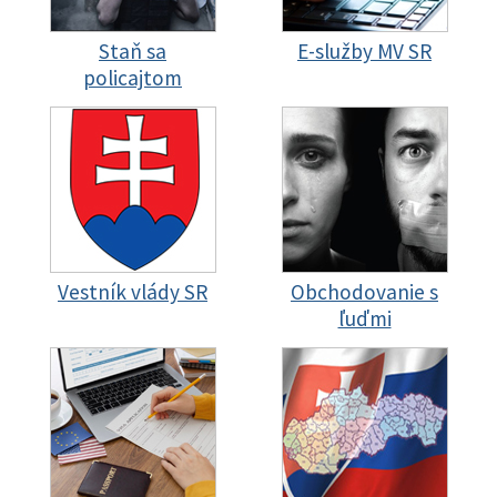
Staň sa
E-služby MV SR
policajtom
Vestník vlády SR
Obchodovanie s
ľuďmi