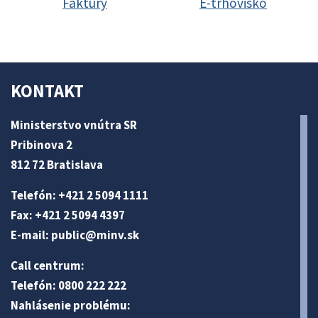
Faktúry
E-trhovisko
KONTAKT
Ministerstvo vnútra SR
Pribinova 2
812 72 Bratislava
Telefón: +421 2 5094 1111
Fax: +421 2 5094 4397
E-mail:
public@minv
.sk
Call centrum:
Telefón: 0800 222 222
Nahlásenie problému: