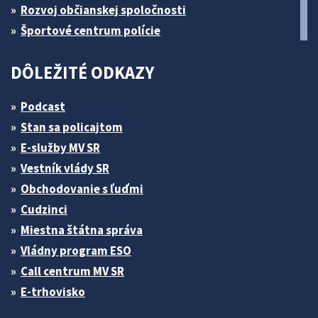
Rozvoj občianskej spoločnosti
Športové centrum polície
DÔLEŽITÉ ODKAZY
Podcast
Stan sa policajtom
E-služby MV SR
Vestník vlády SR
Obchodovanie s ľuďmi
Cudzinci
Miestna štátna správa
Vládny program ESO
Call centrum MV SR
E-trhovisko